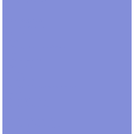
Кашпо, ящики, вазы
Вазы
Кашпо
Кашпо из дерева
Кашпо из металла
Кашпо плетеные
Ящики
Корзины, плетеные изделия
Венки
Корзины бамбук
Корзины ива
Лукошки
Прочие формы
Коробки, переноски, аквабоксы
Аквабоксы
Коробки для цветов
Коробки переноски
цветные
Коробки подарочные
коробки в форме сердца
коробки круглые