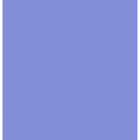
Пакеты Бопп с клапаном
Пакеты Бопп фасовочные
Пакеты для зелени
Пакеты с подвесом
Пена флористическая и сопутствующие товары
Пена для живых цветов
Пена для сухих и искусственных цветов
Пена кирпич
Сопутствующие товары
Пенопластовые заготовки, акриловые формы
Кольца
Конусы
Прочие формы
Формы из акрила
Шары
Пленка, бумага, упаковочный материал
Бумага в листах
Бумага гофрированная
Бумага жатая
Бумага крафт
Бумага тишью