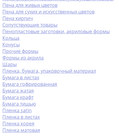
Пена для живых цветов
Пена для сухих и искусственных цветов
Пена кирпич
Сопутствующие товары
Пенопластовые заготовки, акриловые формы
Кольца
Конусы
Прочие формы
Формы из акрила
Шары
Пленка, бумага, упаковочный материал
Бумага в листах
Бумага гофрированная
Бумага жатая
Бумага крафт
Бумага тишью
Пленка satin
Пленка в листах
Пленка корея
Пленка матовая