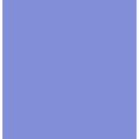
Скотч двухсторонний
Тейп и спецальные ленты
Удлинители
Шпажки
Рукоделие
Сезонные товары
Новый год
Пасха
Сумки подарочные
Сумки крафт
сумка крафт н/г
Сумки ламинат
ламинат Н/Г
сумки цветочные
Сухоцветы
Упаковка для цветов
Пакеты для цветов
Прозрачные
Конусы
Прямоугольники