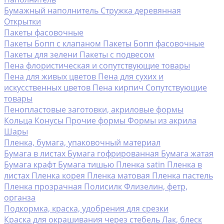
Бумажный наполнитель
Стружка деревянная
Открытки
Пакеты фасовочные
Пакеты Бопп с клапаном
Пакеты Бопп фасовочные
Пакеты для зелени
Пакеты с подвесом
Пена флористическая и сопутствующие товары
Пена для живых цветов
Пена для сухих и
искусственных цветов
Пена кирпич
Сопутствующие
товары
Пенопластовые заготовки, акриловые формы
Кольца
Конусы
Прочие формы
Формы из акрила
Шары
Пленка, бумага, упаковочный материал
Бумага в листах
Бумага гофрированная
Бумага жатая
Бумага крафт
Бумага тишью
Пленка satin
Пленка в
листах
Пленка корея
Пленка матовая
Пленка пастель
Пленка прозрачная
Полисилк
Флизелин, фетр,
органза
Подкормка, краска, удобрения для срезки
Краска для окрашивания через стебель
Лак, блеск