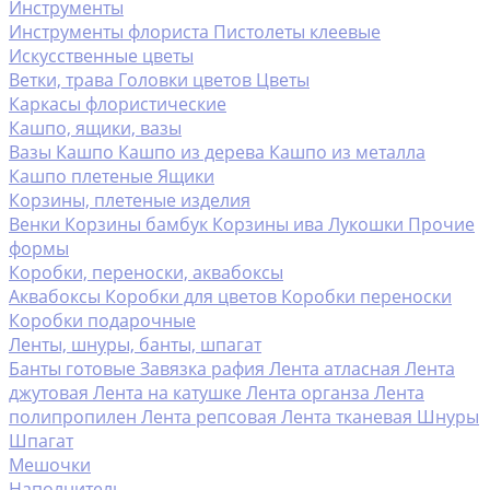
Инструменты
Инструменты флориста
Пистолеты клеевые
Искусственные цветы
Ветки, трава
Головки цветов
Цветы
Каркасы флористические
Кашпо, ящики, вазы
Вазы
Кашпо
Кашпо из дерева
Кашпо из металла
Кашпо плетеные
Ящики
Корзины, плетеные изделия
Венки
Корзины бамбук
Корзины ива
Лукошки
Прочие
формы
Коробки, переноски, аквабоксы
Аквабоксы
Коробки для цветов
Коробки переноски
Коробки подарочные
Ленты, шнуры, банты, шпагат
Банты готовые
Завязка рафия
Лента атласная
Лента
джутовая
Лента на катушке
Лента органза
Лента
полипропилен
Лента репсовая
Лента тканевая
Шнуры
Шпагат
Мешочки
Наполнитель