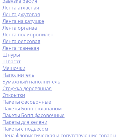
Завязка рафия
Лента атласная
Лента джутовая
Лента на катушке
Лента органза
Лента полипропилен
Лента репсовая
Лента тканевая
Шнуры
Шпагат
Мешочки
Наполнитель
Бумажный наполнитель
Стружка деревянная
Открытки
Пакеты фасовочные
Пакеты Бопп с клапаном
Пакеты Бопп фасовочные
Пакеты для зелени
Пакеты с подвесом
Пена флористическая и сопутствующие товары