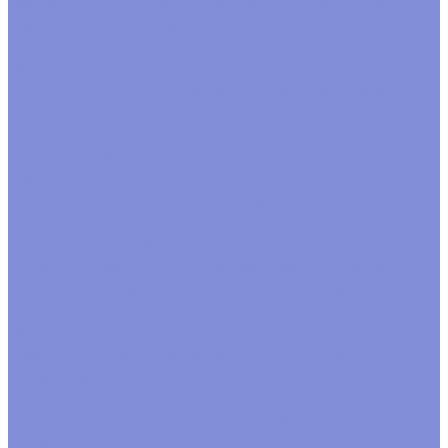
Пакеты Бопп с клапаном
Пакеты Бопп фасовочные
Пакеты для зелени
Пакеты с подвесом
Пена флористическая и сопутствующие товары
Пена для живых цветов
Пена для сухих и
искусственных цветов
Пена кирпич
Сопутствующие
товары
Пенопластовые заготовки, акриловые формы
Кольца
Конусы
Прочие формы
Формы из акрила
Шары
Пленка, бумага, упаковочный материал
Бумага в листах
Бумага гофрированная
Бумага жатая
Бумага крафт
Бумага тишью
Пленка satin
Пленка в
листах
Пленка корея
Пленка матовая
Пленка пастель
Пленка прозрачная
Полисилк
Флизелин, фетр,
органза
Подкормка, краска, удобрения для срезки
Краска для окрашивания через стебель
Лак, блеск
Подкормка
Спрей краска
Проволока
Зигзаг, бульонка
Проволока рабочая и цветная
Прутки