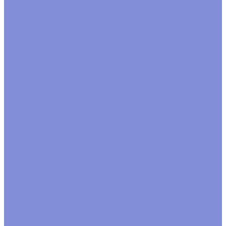
Каркасы флористические
Кашпо, ящики, вазы
Вазы
Кашпо
Кашпо из дерева
Кашпо из металла
Кашпо плетеные
Ящики
Корзины, плетеные изделия
Венки
Корзины бамбук
Корзины ива
Лукошки
Прочие
формы
Коробки, переноски, аквабоксы
Аквабоксы
Коробки для цветов
Коробки переноски
Коробки подарочные
Ленты, шнуры, банты, шпагат
Банты готовые
Завязка рафия
Лента атласная
Лента
джутовая
Лента на катушке
Лента органза
Лента
полипропилен
Лента репсовая
Лента тканевая
Шнуры
Шпагат
Мешочки
Наполнитель
Бумажный наполнитель
Стружка деревянная
Открытки
Пакеты фасовочные