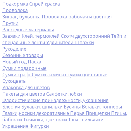
Подкормка
Спрей краска
Проволока
Зигзаг, бульонка
Проволока рабочая и цветная
Прутки
Расходные материалы
Завязки
Клей, термоклей
Скотч двухсторонний
Тейп и
спецальные ленты
Удлинители
Шпажки
Рукоделие
Сезонные товары
Новый год
Пасха
Сумки подарочные
Сумки крафт
Сумки ламинат
сумки цветочные
Сухоцветы
Упаковка для цветов
Пакеты для цветов
Салфетки, юбки
Флористические принадлежности, украшения
Блестки
Булавки, шпильки
Бусины
Вставки, топперы
Глазки,носики декоративные
Перья
Прищепки
Птицы,
бабочки
Тычинки, цветочки
Тэги. шильдики
Украшения
Фигурки