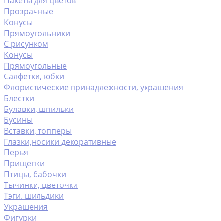
Пакеты для цветов
Прозрачные
Конусы
Прямоугольники
С рисунком
Конусы
Прямоугольные
Салфетки, юбки
Флористические принадлежности, украшения
Блестки
Булавки, шпильки
Бусины
Вставки, топперы
Глазки,носики декоративные
Перья
Прищепки
Птицы, бабочки
Тычинки, цветочки
Тэги. шильдики
Украшения
Фигурки