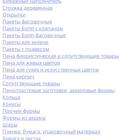
Бумажный наполнитель
Стружка деревянная
Открытки
Пакеты фасовочные
Пакеты Бопп с клапаном
Пакеты Бопп фасовочные
Пакеты для зелени
Пакеты с подвесом
Пена флористическая и сопутствующие товары
Пена для живых цветов
Пена для сухих и искусственных цветов
Пена кирпич
Сопутствующие товары
Пенопластовые заготовки, акриловые формы
Кольца
Конусы
Прочие формы
Формы из акрила
Шары
Пленка, бумага, упаковочный материал
Бумага в листах