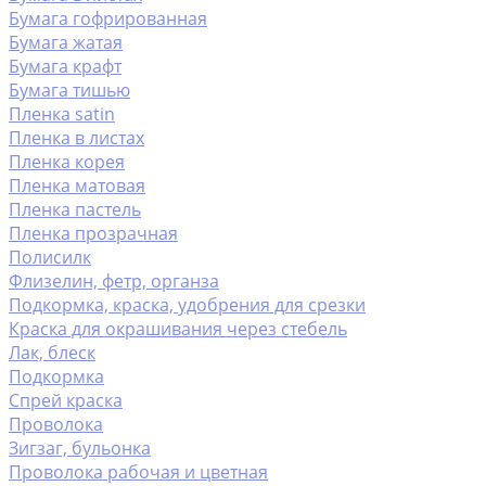
Бумага гофрированная
Бумага жатая
Бумага крафт
Бумага тишью
Пленка satin
Пленка в листах
Пленка корея
Пленка матовая
Пленка пастель
Пленка прозрачная
Полисилк
Флизелин, фетр, органза
Подкормка, краска, удобрения для срезки
Краска для окрашивания через стебель
Лак, блеск
Подкормка
Спрей краска
Проволока
Зигзаг, бульонка
Проволока рабочая и цветная