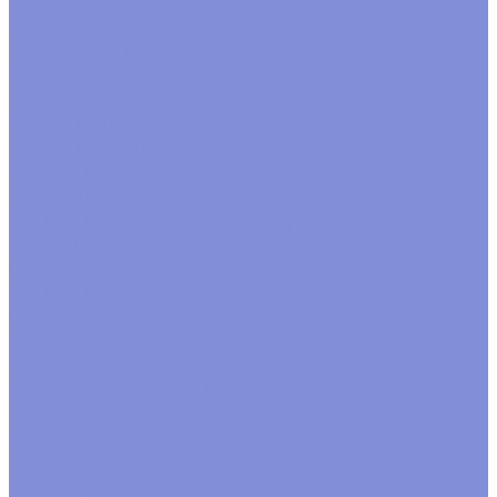
Пленка satin
Пленка в листах
Пленка корея
Пленка матовая
Пленка пастель
Пленка прозрачная
Полисилк
Флизелин, фетр, органза
Подкормка, краска, удобрения для срезки
Краска для окрашивания через стебель
Лак, блеск
Подкормка
Спрей краска
Проволока
Зигзаг, бульонка
Проволока рабочая и цветная
Прутки
Расходные материалы
Завязки
Клей, термоклей