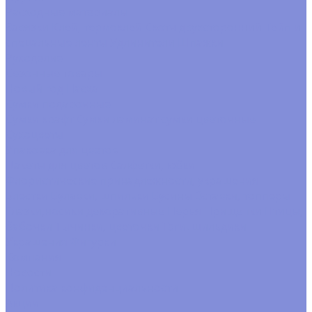
Расходные материалы
Завязки
Клей, термоклей
Скотч двухсторонний
Тейп и
спецальные ленты
Удлинители
Шпажки
Рукоделие
Сезонные товары
Новый год
Пасха
Сумки подарочные
Сумки крафт
Сумки ламинат
сумки цветочные
Сухоцветы
Упаковка для цветов
Пакеты для цветов
Салфетки, юбки
Флористические принадлежности, украшения
Блестки
Булавки, шпильки
Бусины
Вставки, топперы
Глазки,носики декоративные
Перья
Прищепки
Птицы,
бабочки
Тычинки, цветочки
Тэги. шильдики
Украшения
Фигурки
Компания
Новости
Политика конфиденциальности
Акции