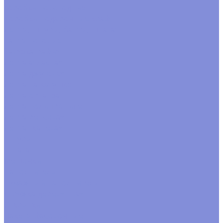
коробки новогодние
Коробки подарочные крафт
Ленты, шнуры, банты, шпагат
Банты готовые
Завязка рафия
Лента атласная
Лента джутовая
Лента на катушке
Лента органза
Лента полипропилен
Лента репсовая
Лента тканевая
Шнуры
Шпагат
Мешочки
Наполнитель
Бумажный наполнитель
Стружка деревянная
Открытки
Пакеты фасовочные