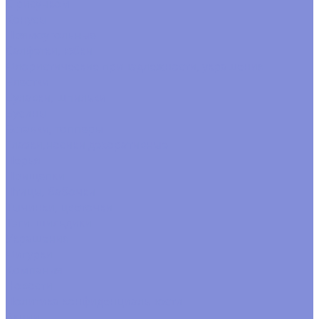
С рисунком
Конусы
Прямоугольные
Салфетки, юбки
Флористические принадлежности, украшения
Блестки
Булавки, шпильки
Бусины
Вставки, топперы
Глазки,носики декоративные
Перья
Прищепки
Птицы, бабочки
Тычинки, цветочки
Тэги. шильдики
Украшения
Фигурки
Компания
Новости
Политика конфиденциальности
Акции