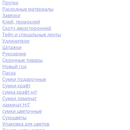
Прутки
Расходные материалы
Завязки
Клей, термоклей
Скотч двухсторонний
Тейп и спецальные ленты
Удлинители
Шпажки
Рукоделие
Сезонные товары
Новый год
Пасха
Сумки подарочные
Сумки крафт
сумка крафт н/г
Сумки ламинат
ламинат Н/Г
сумки цветочные
Сухоцветы
Упаковка для цветов