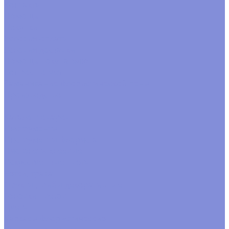
Контакты
Помощь
Покупки
Условия оплаты
Условия доставки
Помощь покупателю
Вопрос - ответ
Замачивание флористической пены
Производство
...
Каталог товаров
Инструменты
Инструменты флориста
Пистолеты клеевые
Искусственные цветы
Ветки, трава
Фрукты ,грибы декоративные
Головки цветов
Цветы
Каркасы флористические