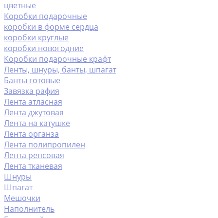
цветные
Коробки подарочные
коробки в форме сердца
коробки круглые
коробки новогодние
Коробки подарочные крафт
Ленты, шнуры, банты, шпагат
Банты готовые
Завязка рафия
Лента атласная
Лента джутовая
Лента на катушке
Лента органза
Лента полипропилен
Лента репсовая
Лента тканевая
Шнуры
Шпагат
Мешочки
Наполнитель