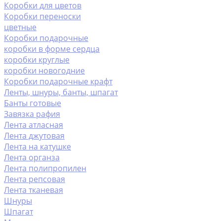
Коробки для цветов
Коробки переноски
цветные
Коробки подарочные
коробки в форме сердца
коробки круглые
коробки новогодние
Коробки подарочные крафт
Ленты, шнуры, банты, шпагат
Банты готовые
Завязка рафия
Лента атласная
Лента джутовая
Лента на катушке
Лента органза
Лента полипропилен
Лента репсовая
Лента тканевая
Шнуры
Шпагат