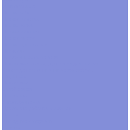
Бумага тишью
Пленка satin
Пленка в листах
Пленка корея
Пленка матовая
Пленка пастель
Пленка прозрачная
Полисилк
Флизелин, фетр, органза
Подкормка, краска, удобрения для срезки
Краска для окрашивания через стебель
Лак, блеск
Подкормка
Спрей краска
Проволока
Зигзаг, бульонка
Проволока рабочая и цветная
Прутки
Расходные материалы
Завязки