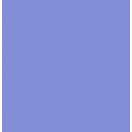
Расходные материалы
Завязки
Клей, термоклей
Скотч двухсторонний
Тейп и
спецальные ленты
Удлинители
Шпажки
Рукоделие
Сезонные товары
Новый год
Пасха
Сумки подарочные
Сумки крафт
Сумки ламинат
сумки цветочные
Сухоцветы
Упаковка для цветов
Пакеты для цветов
Салфетки, юбки
Флористические принадлежности, украшения
Блестки
Булавки, шпильки
Бусины
Вставки, топперы
Глазки,носики декоративные
Перья
Прищепки
Птицы,
бабочки
Тычинки, цветочки
Тэги. шильдики
Украшения
Фигурки
Компания
Новости
Политика конфиденциальности