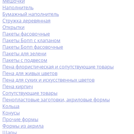
Мешочки
Наполнитель
Бумажный наполнитель
Стружка деревянная
Открытки
Пакеты фасовочные
Пакеты Бопп с клапаном
Пакеты Бопп фасовочные
Пакеты для зелени
Пакеты с подвесом
Пена флористическая и сопутствующие товары
Пена для живых цветов
Пена для сухих и искусственных цветов
Пена кирпич
Сопутствующие товары
Пенопластовые заготовки, акриловые формы
Кольца
Конусы
Прочие формы
Формы из акрила
Шары