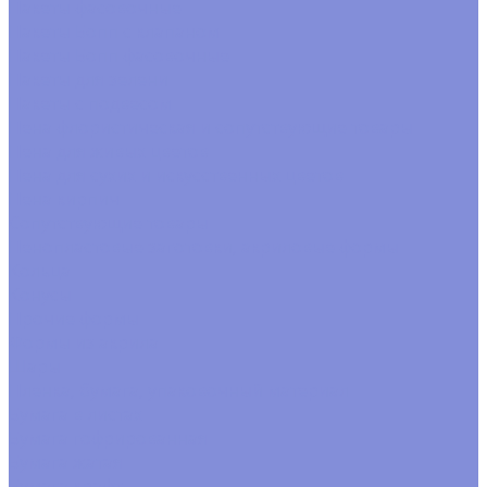
Пакеты фасовочные
Пакеты Бопп с клапаном
Пакеты Бопп фасовочные
Пакеты для зелени
Пакеты с подвесом
Пена флористическая и сопутствующие товары
Пена для живых цветов
Пена для сухих и искусственных цветов
Пена кирпич
Сопутствующие товары
Пенопластовые заготовки, акриловые формы
Кольца
Конусы
Прочие формы
Формы из акрила
Шары
Пленка, бумага, упаковочный материал
Бумага в листах
Бумага гофрированная
Бумага жатая
Бумага крафт