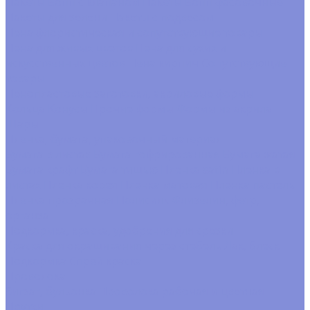
Пакеты Бопп с клапаном
Пакеты Бопп фасовочные
Пакеты для зелени
Пакеты с подвесом
Пена флористическая и сопутствующие товары
Пена для живых цветов
Пена для сухих и
искусственных цветов
Пена кирпич
Сопутствующие
товары
Пенопластовые заготовки, акриловые формы
Кольца
Конусы
Прочие формы
Формы из акрила
Шары
Пленка, бумага, упаковочный материал
Бумага в листах
Бумага гофрированная
Бумага жатая
Бумага крафт
Бумага тишью
Пленка satin
Пленка в
листах
Пленка корея
Пленка матовая
Пленка пастель
Пленка прозрачная
Полисилк
Флизелин, фетр,
органза
Подкормка, краска, удобрения для срезки
Краска для окрашивания через стебель
Лак, блеск
Подкормка
Спрей краска
Проволока
Зигзаг, бульонка
Проволока рабочая и цветная
Прутки