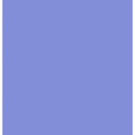
Прямоугольники
С рисунком
Конусы
Прямоугольные
Салфетки, юбки
Флористические принадлежности, украшения
Блестки
Булавки, шпильки
Бусины
Вставки, топперы
Глазки,носики декоративные
Перья
Прищепки
Птицы, бабочки
Тычинки, цветочки
Тэги. шильдики
Украшения
Фигурки
Компания
Новости
Политика конфиденциальности