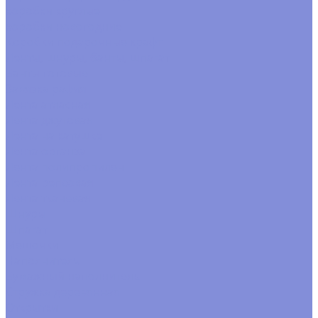
коробки круглые
коробки новогодние
Коробки подарочные крафт
Ленты, шнуры, банты, шпагат
Банты готовые
Завязка рафия
Лента атласная
Лента джутовая
Лента на катушке
Лента органза
Лента полипропилен
Лента репсовая
Лента тканевая
Шнуры
Шпагат
Мешочки
Наполнитель
Бумажный наполнитель
Стружка деревянная
Открытки