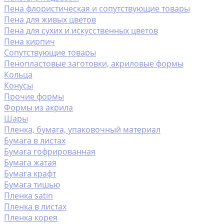
Пена флористическая и сопутствующие товары
Пена для живых цветов
Пена для сухих и искусственных цветов
Пена кирпич
Сопутствующие товары
Пенопластовые заготовки, акриловые формы
Кольца
Конусы
Прочие формы
Формы из акрила
Шары
Пленка, бумага, упаковочный материал
Бумага в листах
Бумага гофрированная
Бумага жатая
Бумага крафт
Бумага тишью
Пленка satin
Пленка в листах
Пленка корея