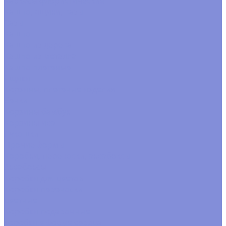
Каркасы флористические
Кашпо, ящики, вазы
Вазы
Кашпо
Кашпо из дерева
Кашпо из металла
Кашпо плетеные
Ящики
Корзины, плетеные изделия
Венки
Корзины бамбук
Корзины ива
Лукошки
Прочие формы
Коробки, переноски, аквабоксы
Аквабоксы
Коробки для цветов
Коробки переноски
цветные
Коробки подарочные
коробки в форме сердца