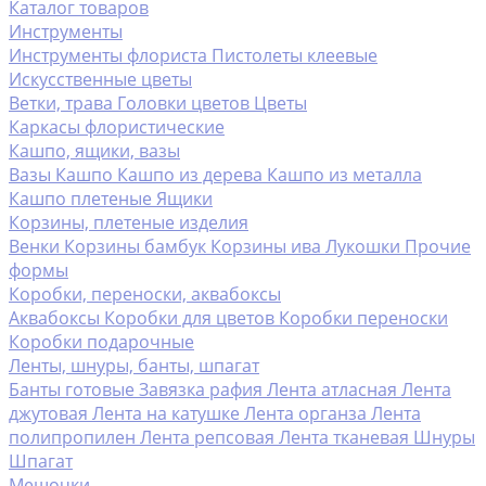
Каталог товаров
Инструменты
Инструменты флориста
Пистолеты клеевые
Искусственные цветы
Ветки, трава
Головки цветов
Цветы
Каркасы флористические
Кашпо, ящики, вазы
Вазы
Кашпо
Кашпо из дерева
Кашпо из металла
Кашпо плетеные
Ящики
Корзины, плетеные изделия
Венки
Корзины бамбук
Корзины ива
Лукошки
Прочие
формы
Коробки, переноски, аквабоксы
Аквабоксы
Коробки для цветов
Коробки переноски
Коробки подарочные
Ленты, шнуры, банты, шпагат
Банты готовые
Завязка рафия
Лента атласная
Лента
джутовая
Лента на катушке
Лента органза
Лента
полипропилен
Лента репсовая
Лента тканевая
Шнуры
Шпагат
Мешочки