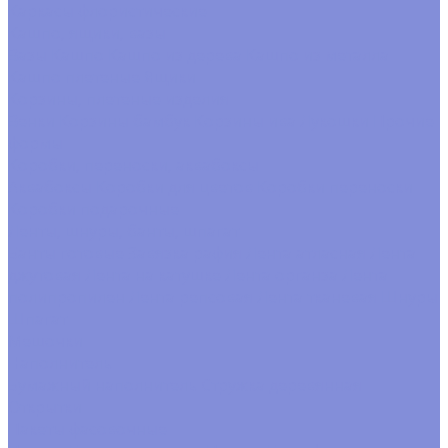
Каркасы флористические
Кашпо, ящики, вазы
Вазы
Кашпо
Кашпо из дерева
Кашпо из металла
Кашпо плетеные
Ящики
Корзины, плетеные изделия
Венки
Корзины бамбук
Корзины ива
Лукошки
Прочие
формы
Коробки, переноски, аквабоксы
Аквабоксы
Коробки для цветов
Коробки переноски
Коробки подарочные
Ленты, шнуры, банты, шпагат
Банты готовые
Завязка рафия
Лента атласная
Лента
джутовая
Лента на катушке
Лента органза
Лента
полипропилен
Лента репсовая
Лента тканевая
Шнуры
Шпагат
Мешочки
Наполнитель
Бумажный наполнитель
Стружка деревянная
Открытки
Пакеты фасовочные