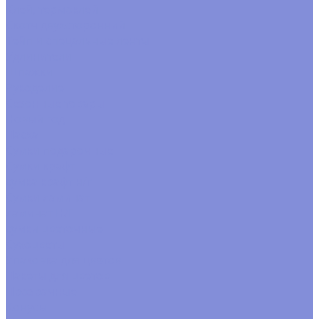
Клей, термоклей
Скотч двухсторонний
Тейп и спецальные ленты
Удлинители
Шпажки
Рукоделие
Сезонные товары
Новый год
Пасха
Сумки подарочные
Сумки крафт
сумка крафт н/г
Сумки ламинат
ламинат Н/Г
сумки цветочные
Сухоцветы
Упаковка для цветов
Пакеты для цветов
Прозрачные
Конусы