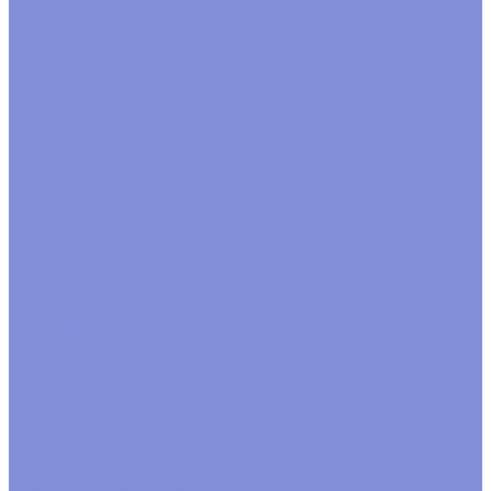
Акции
Контакты
Помощь
Покупки
Условия оплаты
Условия доставки
Помощь покупателю
Вопрос - ответ
Замачивание флористической пены
Производство
...
Каталог товаров
Инструменты
Инструменты флориста
Пистолеты клеевые
Искусственные цветы
Ветки, трава
Фрукты ,грибы декоративные
Головки цветов
Цветы