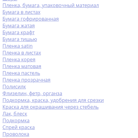
Пленка, бумага, упаковочный материал
Бумага в листах
Бумага гофрированная
Бумага жатая
Бумага крафт
Бумага тишью
Пленка satin
Пленка в листах
Пленка корея
Пленка матовая
Пленка пастель
Пленка прозрачная
Полисилк
Флизелин, фетр, органза
Подкормка, краска, удобрения для срезки
Краска для окрашивания через стебель
Лак, блеск
Подкормка
Спрей краска
Проволока