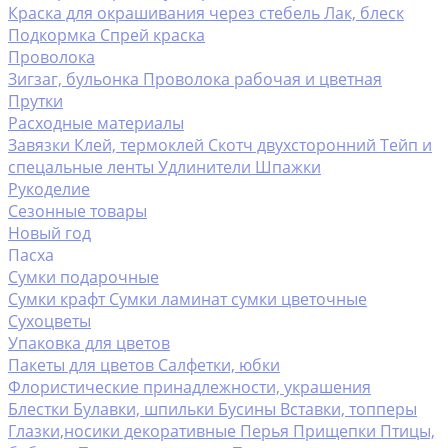
Краска для окрашивания через стебель
Лак, блеск
Подкормка
Спрей краска
Проволока
Зигзаг, бульонка
Проволока рабочая и цветная
Прутки
Расходные материалы
Завязки
Клей, термоклей
Скотч двухсторонний
Тейп и
спецальные ленты
Удлинители
Шпажки
Рукоделие
Сезонные товары
Новый год
Пасха
Сумки подарочные
Сумки крафт
Сумки ламинат
сумки цветочные
Сухоцветы
Упаковка для цветов
Пакеты для цветов
Салфетки, юбки
Флористические принадлежности, украшения
Блестки
Булавки, шпильки
Бусины
Вставки, топперы
Глазки,носики декоративные
Перья
Прищепки
Птицы,