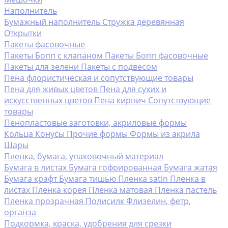
Наполнитель
Бумажный наполнитель
Стружка деревянная
Открытки
Пакеты фасовочные
Пакеты Бопп с клапаном
Пакеты Бопп фасовочные
Пакеты для зелени
Пакеты с подвесом
Пена флористическая и сопутствующие товары
Пена для живых цветов
Пена для сухих и
искусственных цветов
Пена кирпич
Сопутствующие
товары
Пенопластовые заготовки, акриловые формы
Кольца
Конусы
Прочие формы
Формы из акрила
Шары
Пленка, бумага, упаковочный материал
Бумага в листах
Бумага гофрированная
Бумага жатая
Бумага крафт
Бумага тишью
Пленка satin
Пленка в
листах
Пленка корея
Пленка матовая
Пленка пастель
Пленка прозрачная
Полисилк
Флизелин, фетр,
органза
Подкормка, краска, удобрения для срезки