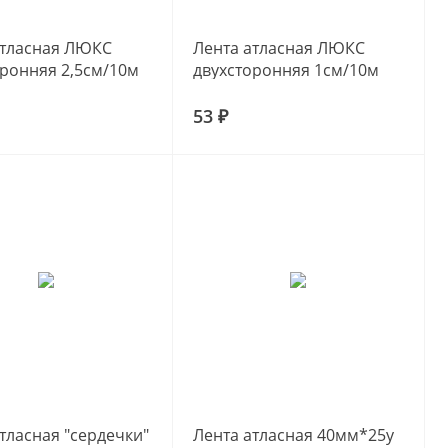
атласная ЛЮКС
Лента атласная ЛЮКС
оронняя 2,5см/10м
двухсторонняя 1см/10м
53 ₽
тласная "сердечки"
Лента атласная 40мм*25y