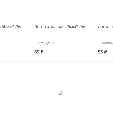
я 50мм*25y
Лента атласная 25мм*25y
Лента 
Артикул
А-1
Артику
69 ₽
55 ₽