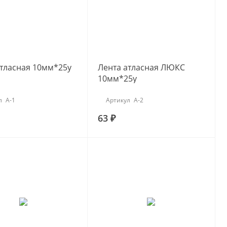
атласная 10мм*25y
Лента атласная ЛЮКС
10мм*25y
л
А-1
Артикул
А-2
63 ₽