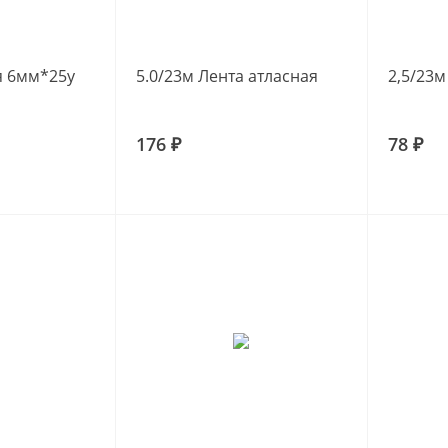
я 6мм*25y
5.0/23м Лента атласная
2,5/23м
176 ₽
78 ₽