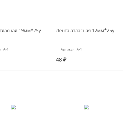
атласная 19мм*25y
Лента атласная 12мм*25y
л
А-1
Артикул
А-1
48 ₽