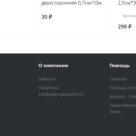
двухсторонняя 0,7см/10м
2,5см*3
30 ₽
Артику
298 ₽
О компании
Помощь
Новости
Покупки
Политика
Помощь пок
конфиденциальности
Вопрос - отв
Замачивани
пены