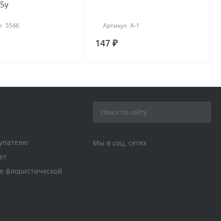
5у
л
5546
Артикул
А-1
147 ₽
упателю
Мы в соц. сетях
ет
е флористической