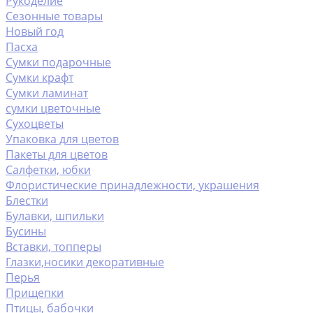
Рукоделие
Сезонные товары
Новый год
Пасха
Сумки подарочные
Сумки крафт
Сумки ламинат
сумки цветочные
Сухоцветы
Упаковка для цветов
Пакеты для цветов
Салфетки, юбки
Флористические принадлежности, украшения
Блестки
Булавки, шпильки
Бусины
Вставки, топперы
Глазки,носики декоративные
Перья
Прищепки
Птицы, бабочки