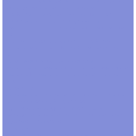
Пакеты Бопп с клапаном
Пакеты Бопп фасовочные
Пакеты для зелени
Пакеты с подвесом
Пена флористическая и сопутствующие товары
Пена для живых цветов
Пена для сухих и
искусственных цветов
Пена кирпич
Сопутствующие
товары
Пенопластовые заготовки, акриловые формы
Кольца
Конусы
Прочие формы
Формы из акрила
Шары
Пленка, бумага, упаковочный материал
Бумага в листах
Бумага гофрированная
Бумага жатая
Бумага крафт
Бумага тишью
Пленка satin
Пленка в
листах
Пленка корея
Пленка матовая
Пленка пастель
Пленка прозрачная
Полисилк
Флизелин, фетр, органза
Подкормка, краска, удобрения для срезки
Краска для окрашивания через стебель
Лак, блеск
Подкормка
Спрей краска
Проволока
Зигзаг, бульонка
Проволока рабочая и цветная
Прутки