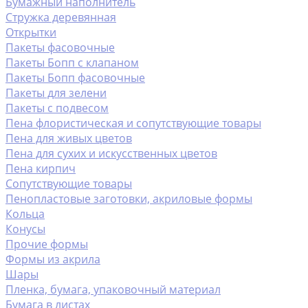
Бумажный наполнитель
Стружка деревянная
Открытки
Пакеты фасовочные
Пакеты Бопп с клапаном
Пакеты Бопп фасовочные
Пакеты для зелени
Пакеты с подвесом
Пена флористическая и сопутствующие товары
Пена для живых цветов
Пена для сухих и искусственных цветов
Пена кирпич
Сопутствующие товары
Пенопластовые заготовки, акриловые формы
Кольца
Конусы
Прочие формы
Формы из акрила
Шары
Пленка, бумага, упаковочный материал
Бумага в листах