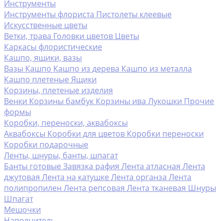
Инструменты
Инструменты флориста
Пистолеты клеевые
Искусственные цветы
Ветки, трава
Головки цветов
Цветы
Каркасы флористические
Кашпо, ящики, вазы
Вазы
Кашпо
Кашпо из дерева
Кашпо из металла
Кашпо плетеные
Ящики
Корзины, плетеные изделия
Венки
Корзины бамбук
Корзины ива
Лукошки
Прочие
формы
Коробки, переноски, аквабоксы
Аквабоксы
Коробки для цветов
Коробки переноски
Коробки подарочные
Ленты, шнуры, банты, шпагат
Банты готовые
Завязка рафия
Лента атласная
Лента
джутовая
Лента на катушке
Лента органза
Лента
полипропилен
Лента репсовая
Лента тканевая
Шнуры
Шпагат
Мешочки
Наполнитель