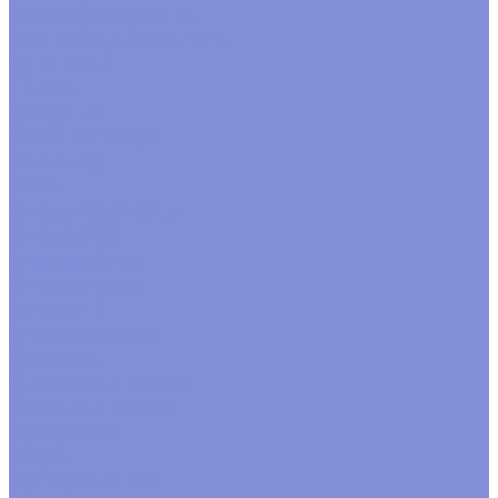
Скотч двухсторонний
Тейп и спецальные ленты
Удлинители
Шпажки
Рукоделие
Сезонные товары
Новый год
Пасха
Сумки подарочные
Сумки крафт
сумка крафт н/г
Сумки ламинат
ламинат Н/Г
сумки цветочные
Сухоцветы
Упаковка для цветов
Пакеты для цветов
Прозрачные
Конусы
Прямоугольники