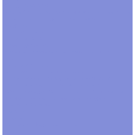
Расходные материалы
Завязки
Клей, термоклей
Скотч двухсторонний
Тейп и
спецальные ленты
Удлинители
Шпажки
Рукоделие
Сезонные товары
Новый год
Пасха
Сумки подарочные
Сумки крафт
Сумки ламинат
сумки цветочные
Сухоцветы
Упаковка для цветов
Пакеты для цветов
Салфетки, юбки
Флористические принадлежности, украшения
Блестки
Булавки, шпильки
Бусины
Вставки, топперы
Глазки,носики декоративные
Перья
Прищепки
Птицы,
бабочки
Тычинки, цветочки
Тэги. шильдики
Украшения
Фигурки
Компания
Новости
Политика конфиденциальности
Акции