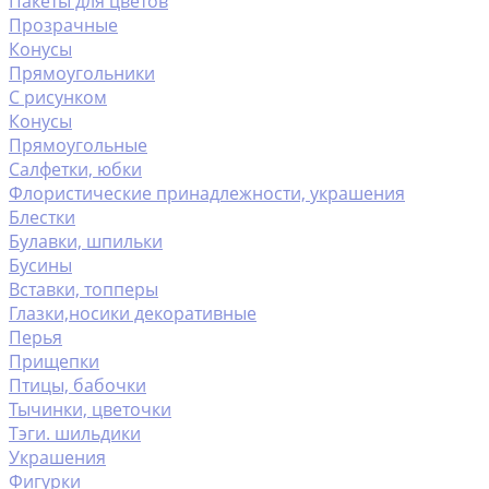
Пакеты для цветов
Прозрачные
Конусы
Прямоугольники
С рисунком
Конусы
Прямоугольные
Салфетки, юбки
Флористические принадлежности, украшения
Блестки
Булавки, шпильки
Бусины
Вставки, топперы
Глазки,носики декоративные
Перья
Прищепки
Птицы, бабочки
Тычинки, цветочки
Тэги. шильдики
Украшения
Фигурки