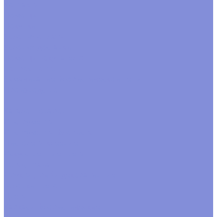
Контакты
Помощь
Покупки
Условия оплаты
Условия доставки
Помощь покупателю
Вопрос - ответ
Замачивание флористической пены
Производство
...
Каталог товаров
Инструменты
Инструменты флориста
Пистолеты клеевые
Искусственные цветы
Ветки, трава
Фрукты ,грибы декоративные
Головки цветов
Цветы
Каркасы флористические