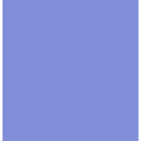
Пленка satin
Пленка в листах
Пленка корея
Пленка матовая
Пленка пастель
Пленка прозрачная
Полисилк
Флизелин, фетр, органза
Подкормка, краска, удобрения для срезки
Краска для окрашивания через стебель
Лак, блеск
Подкормка
Спрей краска
Проволока
Зигзаг, бульонка
Проволока рабочая и цветная
Прутки
Расходные материалы
Завязки
Клей, термоклей