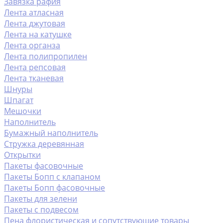
Завязка рафия
Лента атласная
Лента джутовая
Лента на катушке
Лента органза
Лента полипропилен
Лента репсовая
Лента тканевая
Шнуры
Шпагат
Мешочки
Наполнитель
Бумажный наполнитель
Стружка деревянная
Открытки
Пакеты фасовочные
Пакеты Бопп с клапаном
Пакеты Бопп фасовочные
Пакеты для зелени
Пакеты с подвесом
Пена флористическая и сопутствующие товары