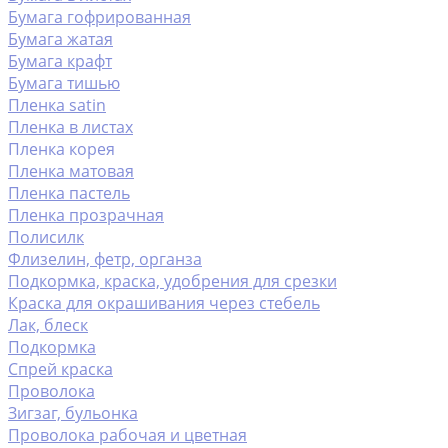
Бумага гофрированная
Бумага жатая
Бумага крафт
Бумага тишью
Пленка satin
Пленка в листах
Пленка корея
Пленка матовая
Пленка пастель
Пленка прозрачная
Полисилк
Флизелин, фетр, органза
Подкормка, краска, удобрения для срезки
Краска для окрашивания через стебель
Лак, блеск
Подкормка
Спрей краска
Проволока
Зигзаг, бульонка
Проволока рабочая и цветная