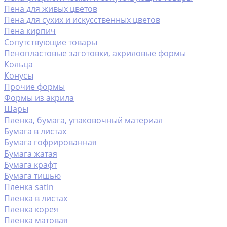
Пена для живых цветов
Пена для сухих и искусственных цветов
Пена кирпич
Сопутствующие товары
Пенопластовые заготовки, акриловые формы
Кольца
Конусы
Прочие формы
Формы из акрила
Шары
Пленка, бумага, упаковочный материал
Бумага в листах
Бумага гофрированная
Бумага жатая
Бумага крафт
Бумага тишью
Пленка satin
Пленка в листах
Пленка корея
Пленка матовая