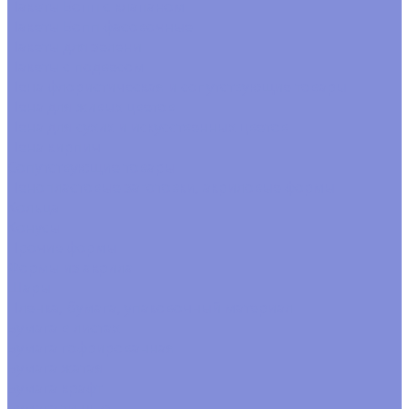
Пакеты Бопп с клапаном
Пакеты Бопп фасовочные
Пакеты для зелени
Пакеты с подвесом
Пена флористическая и сопутствующие товары
Пена для живых цветов
Пена для сухих и искусственных цветов
Пена кирпич
Сопутствующие товары
Пенопластовые заготовки, акриловые формы
Кольца
Конусы
Прочие формы
Формы из акрила
Шары
Пленка, бумага, упаковочный материал
Бумага в листах
Бумага гофрированная
Бумага жатая
Бумага крафт
Бумага тишью