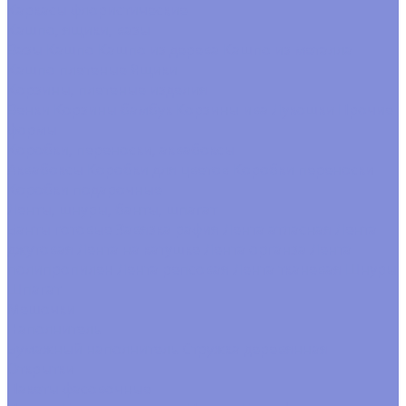
Каркасы флористические
Кашпо, ящики, вазы
Вазы
Кашпо
Кашпо из дерева
Кашпо из металла
Кашпо плетеные
Ящики
Корзины, плетеные изделия
Венки
Корзины бамбук
Корзины ива
Лукошки
Прочие
формы
Коробки, переноски, аквабоксы
Аквабоксы
Коробки для цветов
Коробки переноски
Коробки подарочные
Ленты, шнуры, банты, шпагат
Банты готовые
Завязка рафия
Лента атласная
Лента
джутовая
Лента на катушке
Лента органза
Лента
полипропилен
Лента репсовая
Лента тканевая
Шнуры
Шпагат
Мешочки
Наполнитель
Бумажный наполнитель
Стружка деревянная
Открытки
Пакеты фасовочные