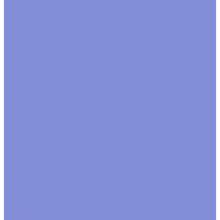
Кашпо, ящики, вазы
Вазы
Кашпо
Кашпо из дерева
Кашпо из металла
Кашпо плетеные
Ящики
Корзины, плетеные изделия
Венки
Корзины бамбук
Корзины ива
Лукошки
Прочие формы
Коробки, переноски, аквабоксы
Аквабоксы
Коробки для цветов
Коробки переноски
цветные
Коробки подарочные
коробки в форме сердца
коробки круглые