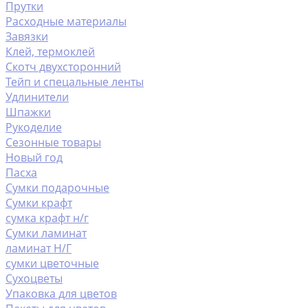
Прутки
Расходные материалы
Завязки
Клей, термоклей
Скотч двухсторонний
Тейп и спецальные ленты
Удлинители
Шпажки
Рукоделие
Сезонные товары
Новый год
Пасха
Сумки подарочные
Сумки крафт
сумка крафт н/г
Сумки ламинат
ламинат Н/Г
сумки цветочные
Сухоцветы
Упаковка для цветов