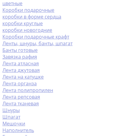
цветные
Коробки подарочные
коробки в форме сердца
коробки круглые
коробки новогодние
Коробки подарочные крафт
Ленты, шнуры, банты, шпагат
Банты готовые
Завязка рафия
Лента атласная
Лента джутовая
Лента на катушке
Лента органза
Лента полипропилен
Лента репсовая
Лента тканевая
Шнуры
Шпагат
Мешочки
Наполнитель