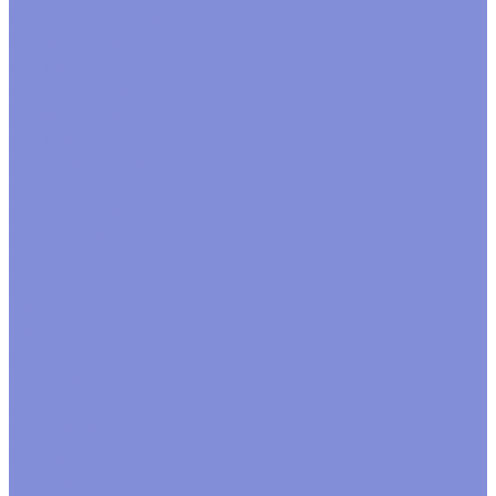
коробки новогодние
Коробки подарочные крафт
Ленты, шнуры, банты, шпагат
Банты готовые
Завязка рафия
Лента атласная
Лента джутовая
Лента на катушке
Лента органза
Лента полипропилен
Лента репсовая
Лента тканевая
Шнуры
Шпагат
Мешочки
Наполнитель
Бумажный наполнитель
Стружка деревянная
Открытки
Пакеты фасовочные