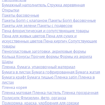
Бумажный наполнитель
Стружка деревянная
Открытки
Пакеты фасовочные
Пакеты Бопп с клапаном
Пакеты Бопп фасовочные
Пакеты для зелени
Пакеты с подвесом
Пена флористическая и сопутствующие товары
Пена для живых цветов
Пена для сухих и
искусственных цветов
Пена кирпич
Сопутствующие
товары
Пенопластовые заготовки, акриловые формы
Кольца
Конусы
Прочие формы
Формы из акрила
Шары
Пленка, бумага, упаковочный материал
Бумага в листах
Бумага гофрированная
Бумага жатая
Бумага крафт
Бумага тишью
Пленка satin
Пленка в
листах
Пленка корея
Пленка матовая
Пленка пастель
Пленка прозрачная
Полисилк
Флизелин, фетр, органза
Подкормка, краска, удобрения для срезки