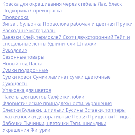
Краска для окрашивания через стебель
Лак, блеск
Подкормка
Спрей краска
Проволока
Зигзаг, бульонка
Проволока рабочая и цветная
Прутки
Расходные материалы
Завязки
Клей, термоклей
Скотч двухсторонний
Тейп и
спецальные ленты
Удлинители
Шпажки
Рукоделие
Сезонные товары
Новый год
Пасха
Сумки подарочные
Сумки крафт
Сумки ламинат
сумки цветочные
Сухоцветы
Упаковка для цветов
Пакеты для цветов
Салфетки, юбки
Флористические принадлежности, украшения
Блестки
Булавки, шпильки
Бусины
Вставки, топперы
Глазки,носики декоративные
Перья
Прищепки
Птицы,
бабочки
Тычинки, цветочки
Тэги. шильдики
Украшения
Фигурки