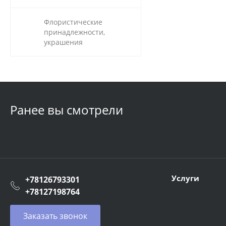
Флористические
принадлежности,
украшения
Ранее вы смотрели
Услуги
+78126793301
+78127198764
Заказать звонок