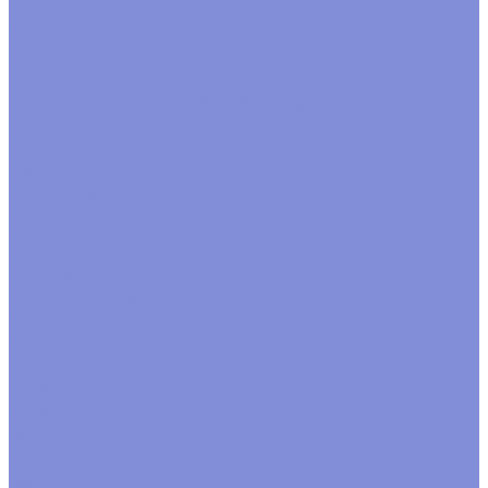
С рисунком
Конусы
Прямоугольные
Салфетки, юбки
Флористические принадлежности, украшения
Блестки
Булавки, шпильки
Бусины
Вставки, топперы
Глазки,носики декоративные
Перья
Прищепки
Птицы, бабочки
Тычинки, цветочки
Тэги. шильдики
Украшения
Фигурки
Компания
Новости
Политика конфиденциальности
Акции