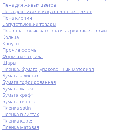
Пена для живых цветов
Пена для сухих и искусственных цветов
Пена кирпич
Сопутствующие товары
Пенопластовые заготовки, акриловые формы
Кольца
Конусы
Прочие формы
Формы из акрила
Шары
Пленка, бумага, упаковочный материал
Бумага в листах
Бумага гофрированная
Бумага жатая
Бумага крафт
Бумага тишью
Пленка satin
Пленка в листах
Пленка корея
Пленка матовая