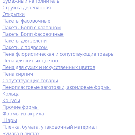
Бумажный наполнитель
Стружка деревянная
Открытки
Пакеты фасовочные
Пакеты Бопп с клапаном
Пакеты Бопп фасовочные
Пакеты для зелени
Пакеты с подвесом
Пена флористическая и сопутствующие товары
Пена для живых цветов
Пена для сухих и искусственных цветов
Пена кирпич
Сопутствующие товары
Пенопластовые заготовки, акриловые формы
Кольца
Конусы
Прочие формы
Формы из акрила
Шары
Пленка, бумага, упаковочный материал
Бумага в листах