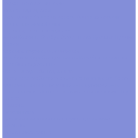
Каркасы флористические
Кашпо, ящики, вазы
Вазы
Кашпо
Кашпо из дерева
Кашпо из металла
Кашпо плетеные
Ящики
Корзины, плетеные изделия
Венки
Корзины бамбук
Корзины ива
Лукошки
Прочие
формы
Коробки, переноски, аквабоксы
Аквабоксы
Коробки для цветов
Коробки переноски
Коробки подарочные
Ленты, шнуры, банты, шпагат
Банты готовые
Завязка рафия
Лента атласная
Лента
джутовая
Лента на катушке
Лента органза
Лента
полипропилен
Лента репсовая
Лента тканевая
Шнуры
Шпагат
Мешочки
Наполнитель
Бумажный наполнитель
Стружка деревянная
Открытки
Пакеты фасовочные