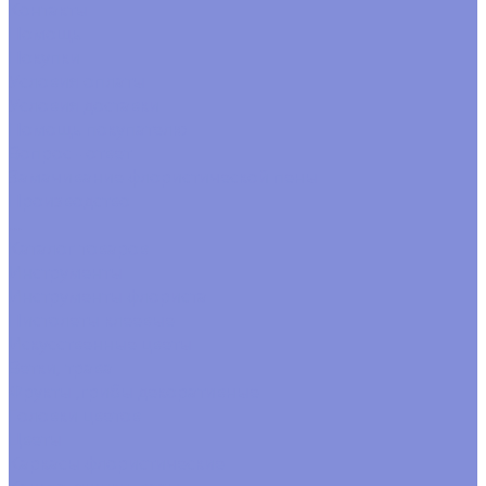
Контакты
Помощь
Покупки
Условия оплаты
Условия доставки
Помощь покупателю
Вопрос - ответ
Замачивание флористической пены
Производство
...
Каталог товаров
Инструменты
Инструменты флориста
Пистолеты клеевые
Искусственные цветы
Ветки, трава
Фрукты ,грибы декоративные
Головки цветов
Цветы
Каркасы флористические