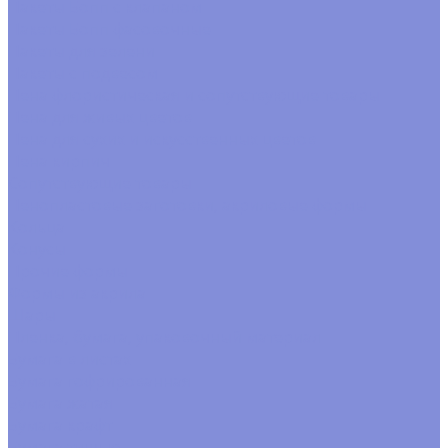
Пакеты Бопп с клапаном
Пакеты Бопп фасовочные
Пакеты для зелени
Пакеты с подвесом
Пена флористическая и сопутствующие товары
Пена для живых цветов
Пена для сухих и искусственных цветов
Пена кирпич
Сопутствующие товары
Пенопластовые заготовки, акриловые формы
Кольца
Конусы
Прочие формы
Формы из акрила
Шары
Пленка, бумага, упаковочный материал
Бумага в листах
Бумага гофрированная
Бумага жатая
Бумага крафт
Бумага тишью