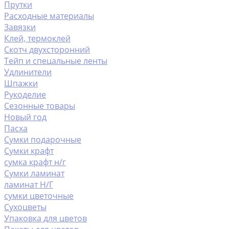
Прутки
Расходные материалы
Завязки
Клей, термоклей
Скотч двухсторонний
Тейп и спецальные ленты
Удлинители
Шпажки
Рукоделие
Сезонные товары
Новый год
Пасха
Сумки подарочные
Сумки крафт
сумка крафт н/г
Сумки ламинат
ламинат Н/Г
сумки цветочные
Сухоцветы
Упаковка для цветов