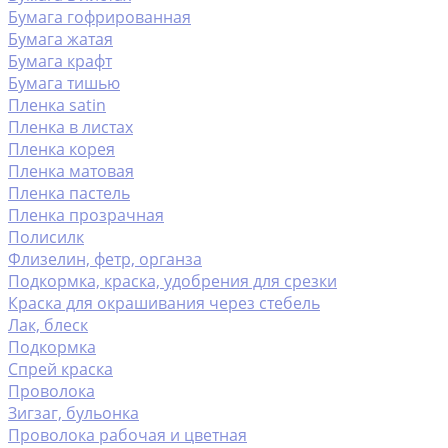
Бумага гофрированная
Бумага жатая
Бумага крафт
Бумага тишью
Пленка satin
Пленка в листах
Пленка корея
Пленка матовая
Пленка пастель
Пленка прозрачная
Полисилк
Флизелин, фетр, органза
Подкормка, краска, удобрения для срезки
Краска для окрашивания через стебель
Лак, блеск
Подкормка
Спрей краска
Проволока
Зигзаг, бульонка
Проволока рабочая и цветная