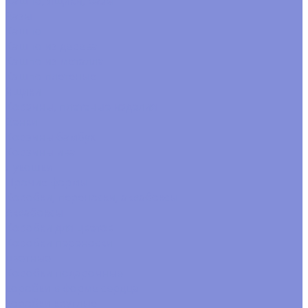
Кашпо, ящики, вазы
Вазы
Кашпо
Кашпо из дерева
Кашпо из металла
Кашпо плетеные
Ящики
Корзины, плетеные изделия
Венки
Корзины бамбук
Корзины ива
Лукошки
Прочие формы
Коробки, переноски, аквабоксы
Аквабоксы
Коробки для цветов
Коробки переноски
цветные
Коробки подарочные
коробки в форме сердца
коробки круглые