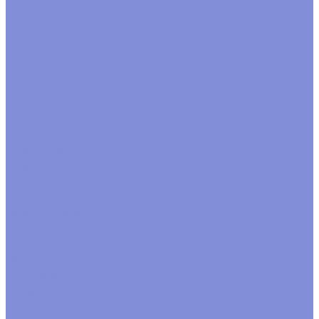
Скотч двухсторонний
Тейп и спецальные ленты
Удлинители
Шпажки
Рукоделие
Сезонные товары
Новый год
Пасха
Сумки подарочные
Сумки крафт
сумка крафт н/г
Сумки ламинат
ламинат Н/Г
сумки цветочные
Сухоцветы
Упаковка для цветов
Пакеты для цветов
Прозрачные
Конусы
Прямоугольники