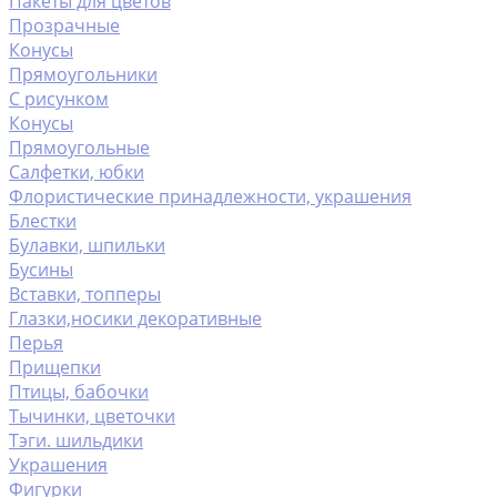
Пакеты для цветов
Прозрачные
Конусы
Прямоугольники
С рисунком
Конусы
Прямоугольные
Салфетки, юбки
Флористические принадлежности, украшения
Блестки
Булавки, шпильки
Бусины
Вставки, топперы
Глазки,носики декоративные
Перья
Прищепки
Птицы, бабочки
Тычинки, цветочки
Тэги. шильдики
Украшения
Фигурки