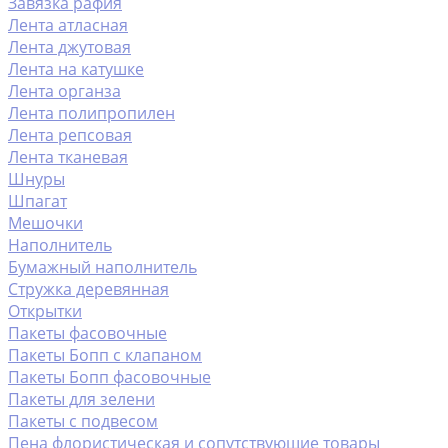
Завязка рафия
Лента атласная
Лента джутовая
Лента на катушке
Лента органза
Лента полипропилен
Лента репсовая
Лента тканевая
Шнуры
Шпагат
Мешочки
Наполнитель
Бумажный наполнитель
Стружка деревянная
Открытки
Пакеты фасовочные
Пакеты Бопп с клапаном
Пакеты Бопп фасовочные
Пакеты для зелени
Пакеты с подвесом
Пена флористическая и сопутствующие товары