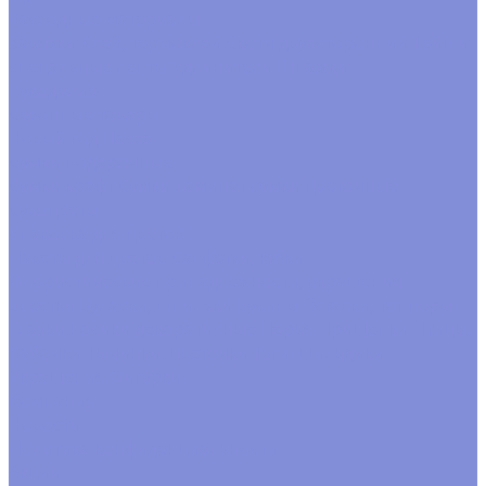
Расходные материалы
Завязки
Клей, термоклей
Скотч двухсторонний
Тейп и
спецальные ленты
Удлинители
Шпажки
Рукоделие
Сезонные товары
Новый год
Пасха
Сумки подарочные
Сумки крафт
Сумки ламинат
сумки цветочные
Сухоцветы
Упаковка для цветов
Пакеты для цветов
Салфетки, юбки
Флористические принадлежности, украшения
Блестки
Булавки, шпильки
Бусины
Вставки, топперы
Глазки,носики декоративные
Перья
Прищепки
Птицы,
бабочки
Тычинки, цветочки
Тэги. шильдики
Украшения
Фигурки
Компания
Новости
Политика конфиденциальности
Акции