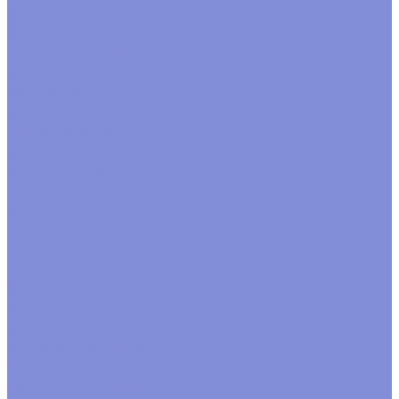
коробки новогодние
Коробки подарочные крафт
Ленты, шнуры, банты, шпагат
Банты готовые
Завязка рафия
Лента атласная
Лента джутовая
Лента на катушке
Лента органза
Лента полипропилен
Лента репсовая
Лента тканевая
Шнуры
Шпагат
Мешочки
Наполнитель
Бумажный наполнитель
Стружка деревянная
Открытки
Пакеты фасовочные