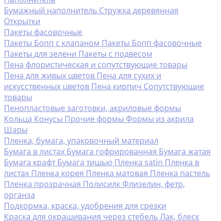
Бумажный наполнитель
Стружка деревянная
Открытки
Пакеты фасовочные
Пакеты Бопп с клапаном
Пакеты Бопп фасовочные
Пакеты для зелени
Пакеты с подвесом
Пена флористическая и сопутствующие товары
Пена для живых цветов
Пена для сухих и
искусственных цветов
Пена кирпич
Сопутствующие
товары
Пенопластовые заготовки, акриловые формы
Кольца
Конусы
Прочие формы
Формы из акрила
Шары
Пленка, бумага, упаковочный материал
Бумага в листах
Бумага гофрированная
Бумага жатая
Бумага крафт
Бумага тишью
Пленка satin
Пленка в
листах
Пленка корея
Пленка матовая
Пленка пастель
Пленка прозрачная
Полисилк
Флизелин, фетр,
органза
Подкормка, краска, удобрения для срезки
Краска для окрашивания через стебель
Лак, блеск