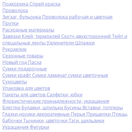
Подкормка
Спрей краска
Проволока
Зигзаг, бульонка
Проволока рабочая и цветная
Прутки
Расходные материалы
Завязки
Клей, термоклей
Скотч двухсторонний
Тейп и
спецальные ленты
Удлинители
Шпажки
Рукоделие
Сезонные товары
Новый год
Пасха
Сумки подарочные
Сумки крафт
Сумки ламинат
сумки цветочные
Сухоцветы
Упаковка для цветов
Пакеты для цветов
Салфетки, юбки
Флористические принадлежности, украшения
Блестки
Булавки, шпильки
Бусины
Вставки, топперы
Глазки,носики декоративные
Перья
Прищепки
Птицы,
бабочки
Тычинки, цветочки
Тэги. шильдики
Украшения
Фигурки