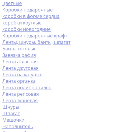
цветные
Коробки подарочные
коробки в форме сердца
коробки круглые
коробки новогодние
Коробки подарочные крафт
Ленты, шнуры, банты, шпагат
Банты готовые
Завязка рафия
Лента атласная
Лента джутовая
Лента на катушке
Лента органза
Лента полипропилен
Лента репсовая
Лента тканевая
Шнуры
Шпагат
Мешочки
Наполнитель