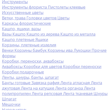
Инструменты
Инструменты флориста
Пистолеты клеевые
Искусственные цветы
Ветки, трава
Головки цветов
Цветы
Каркасы флористические
Кашпо, ящики, вазы
Вазы
Кашпо
Кашпо из дерева
Кашпо из металла
Кашпо плетеные
Ящики
Корзины, плетеные изделия
Венки
Корзины бамбук
Корзины ива
Лукошки
Прочие
формы
Коробки, переноски, аквабоксы
Аквабоксы
Коробки для цветов
Коробки переноски
Коробки подарочные
Ленты, шнуры, банты, шпагат
Банты готовые
Завязка рафия
Лента атласная
Лента
джутовая
Лента на катушке
Лента органза
Лента
полипропилен
Лента репсовая
Лента тканевая
Шнуры
Шпагат
Мешочки
Наполнитель