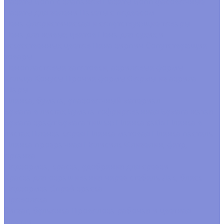
Пакеты Бопп с клапаном
Пакеты Бопп фасовочные
Пакеты для зелени
Пакеты с подвесом
Пена флористическая и сопутствующие товары
Пена для живых цветов
Пена для сухих и
искусственных цветов
Пена кирпич
Сопутствующие
товары
Пенопластовые заготовки, акриловые формы
Кольца
Конусы
Прочие формы
Формы из акрила
Шары
Пленка, бумага, упаковочный материал
Бумага в листах
Бумага гофрированная
Бумага жатая
Бумага крафт
Бумага тишью
Пленка satin
Пленка в
листах
Пленка корея
Пленка матовая
Пленка пастель
Пленка прозрачная
Полисилк
Флизелин, фетр,
органза
Подкормка, краска, удобрения для срезки
Краска для окрашивания через стебель
Лак, блеск
Подкормка
Спрей краска
Проволока
Зигзаг, бульонка
Проволока рабочая и цветная
Прутки