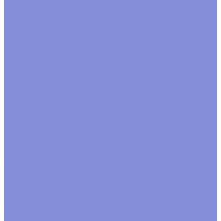
Пленка satin
Пленка в листах
Пленка корея
Пленка матовая
Пленка пастель
Пленка прозрачная
Полисилк
Флизелин, фетр, органза
Подкормка, краска, удобрения для срезки
Краска для окрашивания через стебель
Лак, блеск
Подкормка
Спрей краска
Проволока
Зигзаг, бульонка
Проволока рабочая и цветная
Прутки
Расходные материалы
Завязки
Клей, термоклей