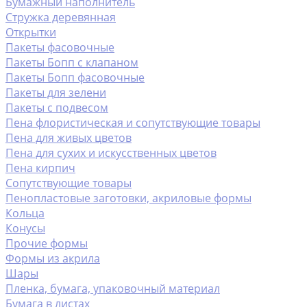
Бумажный наполнитель
Стружка деревянная
Открытки
Пакеты фасовочные
Пакеты Бопп с клапаном
Пакеты Бопп фасовочные
Пакеты для зелени
Пакеты с подвесом
Пена флористическая и сопутствующие товары
Пена для живых цветов
Пена для сухих и искусственных цветов
Пена кирпич
Сопутствующие товары
Пенопластовые заготовки, акриловые формы
Кольца
Конусы
Прочие формы
Формы из акрила
Шары
Пленка, бумага, упаковочный материал
Бумага в листах