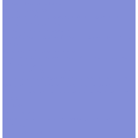
Каркасы флористические
Кашпо, ящики, вазы
Вазы
Кашпо
Кашпо из дерева
Кашпо из металла
Кашпо плетеные
Ящики
Корзины, плетеные изделия
Венки
Корзины бамбук
Корзины ива
Лукошки
Прочие
формы
Коробки, переноски, аквабоксы
Аквабоксы
Коробки для цветов
Коробки переноски
Коробки подарочные
Ленты, шнуры, банты, шпагат
Банты готовые
Завязка рафия
Лента атласная
Лента
джутовая
Лента на катушке
Лента органза
Лента
полипропилен
Лента репсовая
Лента тканевая
Шнуры
Шпагат
Мешочки
Наполнитель
Бумажный наполнитель
Стружка деревянная
Открытки
Пакеты фасовочные