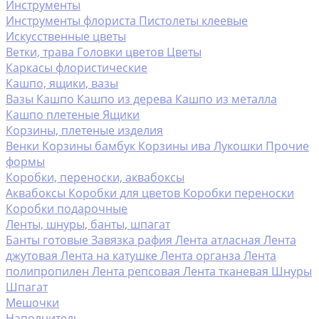
Инструменты
Инструменты флориста
Пистолеты клеевые
Искусственные цветы
Ветки, трава
Головки цветов
Цветы
Каркасы флористические
Кашпо, ящики, вазы
Вазы
Кашпо
Кашпо из дерева
Кашпо из металла
Кашпо плетеные
Ящики
Корзины, плетеные изделия
Венки
Корзины бамбук
Корзины ива
Лукошки
Прочие
формы
Коробки, переноски, аквабоксы
Аквабоксы
Коробки для цветов
Коробки переноски
Коробки подарочные
Ленты, шнуры, банты, шпагат
Банты готовые
Завязка рафия
Лента атласная
Лента
джутовая
Лента на катушке
Лента органза
Лента
полипропилен
Лента репсовая
Лента тканевая
Шнуры
Шпагат
Мешочки
Наполнитель