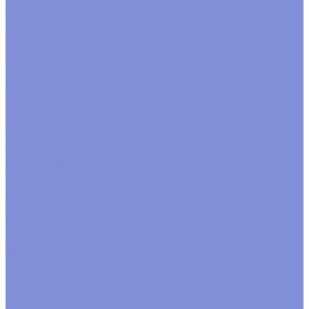
Скотч двухсторонний
Тейп и спецальные ленты
Удлинители
Шпажки
Рукоделие
Сезонные товары
Новый год
Пасха
Сумки подарочные
Сумки крафт
сумка крафт н/г
Сумки ламинат
ламинат Н/Г
сумки цветочные
Сухоцветы
Упаковка для цветов
Пакеты для цветов
Прозрачные
Конусы
Прямоугольники