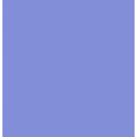
С рисунком
Конусы
Прямоугольные
Салфетки, юбки
Флористические принадлежности, украшения
Блестки
Булавки, шпильки
Бусины
Вставки, топперы
Глазки,носики декоративные
Перья
Прищепки
Птицы, бабочки
Тычинки, цветочки
Тэги. шильдики
Украшения
Фигурки
Компания
Новости
Политика конфиденциальности
Акции