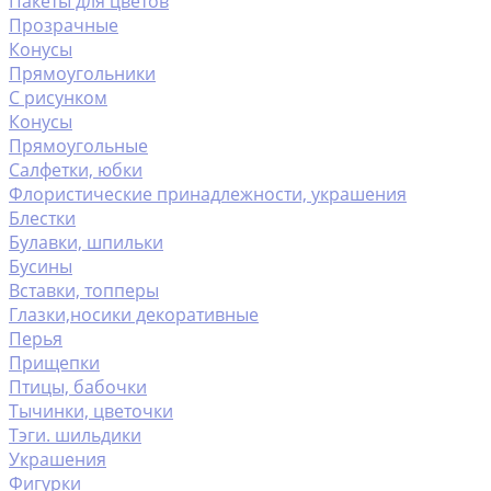
Пакеты для цветов
Прозрачные
Конусы
Прямоугольники
С рисунком
Конусы
Прямоугольные
Салфетки, юбки
Флористические принадлежности, украшения
Блестки
Булавки, шпильки
Бусины
Вставки, топперы
Глазки,носики декоративные
Перья
Прищепки
Птицы, бабочки
Тычинки, цветочки
Тэги. шильдики
Украшения
Фигурки