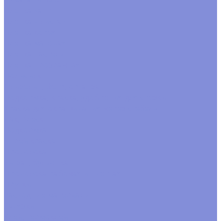
Пленка satin
Пленка в листах
Пленка корея
Пленка матовая
Пленка пастель
Пленка прозрачная
Полисилк
Флизелин, фетр, органза
Подкормка, краска, удобрения для срезки
Краска для окрашивания через стебель
Лак, блеск
Подкормка
Спрей краска
Проволока
Зигзаг, бульонка
Проволока рабочая и цветная
Прутки
Расходные материалы
Завязки
Клей, термоклей