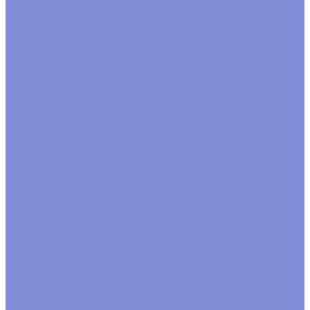
Расходные материалы
Завязки
Клей, термоклей
Скотч двухсторонний
Тейп и
спецальные ленты
Удлинители
Шпажки
Рукоделие
Сезонные товары
Новый год
Пасха
Сумки подарочные
Сумки крафт
Сумки ламинат
сумки цветочные
Сухоцветы
Упаковка для цветов
Пакеты для цветов
Салфетки, юбки
Флористические принадлежности, украшения
Блестки
Булавки, шпильки
Бусины
Вставки, топперы
Глазки,носики декоративные
Перья
Прищепки
Птицы,
бабочки
Тычинки, цветочки
Тэги. шильдики
Украшения
Фигурки
Компания
Новости
Политика конфиденциальности
Акции