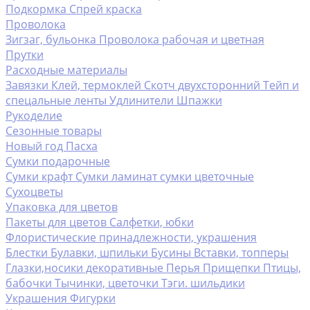
Подкормка
Спрей краска
Проволока
Зигзаг, бульонка
Проволока рабочая и цветная
Прутки
Расходные материалы
Завязки
Клей, термоклей
Скотч двухсторонний
Тейп и
спецальные ленты
Удлинители
Шпажки
Рукоделие
Сезонные товары
Новый год
Пасха
Сумки подарочные
Сумки крафт
Сумки ламинат
сумки цветочные
Сухоцветы
Упаковка для цветов
Пакеты для цветов
Салфетки, юбки
Флористические принадлежности, украшения
Блестки
Булавки, шпильки
Бусины
Вставки, топперы
Глазки,носики декоративные
Перья
Прищепки
Птицы,
бабочки
Тычинки, цветочки
Тэги. шильдики
Украшения
Фигурки