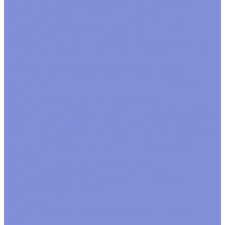
Пакеты Бопп с клапаном
Пакеты Бопп фасовочные
Пакеты для зелени
Пакеты с подвесом
Пена флористическая и сопутствующие товары
Пена для живых цветов
Пена для сухих и
искусственных цветов
Пена кирпич
Сопутствующие
товары
Пенопластовые заготовки, акриловые формы
Кольца
Конусы
Прочие формы
Формы из акрила
Шары
Пленка, бумага, упаковочный материал
Бумага в листах
Бумага гофрированная
Бумага жатая
Бумага крафт
Бумага тишью
Пленка satin
Пленка в
листах
Пленка корея
Пленка матовая
Пленка пастель
Пленка прозрачная
Полисилк
Флизелин, фетр,
органза
Подкормка, краска, удобрения для срезки
Краска для окрашивания через стебель
Лак, блеск
Подкормка
Спрей краска
Проволока
Зигзаг, бульонка
Проволока рабочая и цветная
Прутки