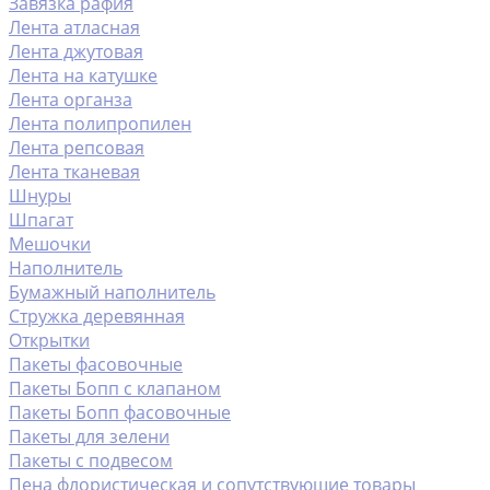
Завязка рафия
Лента атласная
Лента джутовая
Лента на катушке
Лента органза
Лента полипропилен
Лента репсовая
Лента тканевая
Шнуры
Шпагат
Мешочки
Наполнитель
Бумажный наполнитель
Стружка деревянная
Открытки
Пакеты фасовочные
Пакеты Бопп с клапаном
Пакеты Бопп фасовочные
Пакеты для зелени
Пакеты с подвесом
Пена флористическая и сопутствующие товары