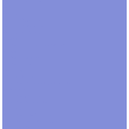
Кашпо, ящики, вазы
Вазы
Кашпо
Кашпо из дерева
Кашпо из металла
Кашпо плетеные
Ящики
Корзины, плетеные изделия
Венки
Корзины бамбук
Корзины ива
Лукошки
Прочие формы
Коробки, переноски, аквабоксы
Аквабоксы
Коробки для цветов
Коробки переноски
цветные
Коробки подарочные
коробки в форме сердца
коробки круглые