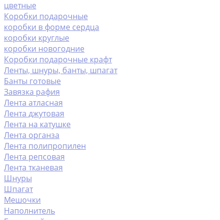
цветные
Коробки подарочные
коробки в форме сердца
коробки круглые
коробки новогодние
Коробки подарочные крафт
Ленты, шнуры, банты, шпагат
Банты готовые
Завязка рафия
Лента атласная
Лента джутовая
Лента на катушке
Лента органза
Лента полипропилен
Лента репсовая
Лента тканевая
Шнуры
Шпагат
Мешочки
Наполнитель