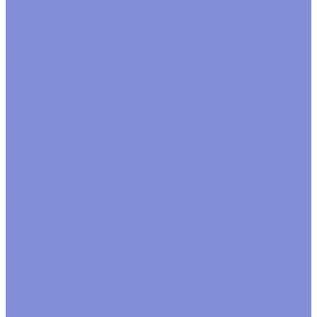
Контакты
Помощь
Покупки
Условия оплаты
Условия доставки
Помощь покупателю
Вопрос - ответ
Замачивание флористической пены
Производство
...
Каталог товаров
Инструменты
Инструменты флориста
Пистолеты клеевые
Искусственные цветы
Ветки, трава
Фрукты ,грибы декоративные
Головки цветов
Цветы
Каркасы флористические