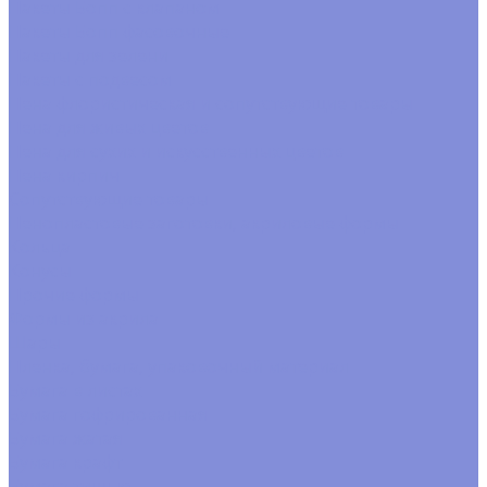
Пакеты Бопп с клапаном
Пакеты Бопп фасовочные
Пакеты для зелени
Пакеты с подвесом
Пена флористическая и сопутствующие товары
Пена для живых цветов
Пена для сухих и искусственных цветов
Пена кирпич
Сопутствующие товары
Пенопластовые заготовки, акриловые формы
Кольца
Конусы
Прочие формы
Формы из акрила
Шары
Пленка, бумага, упаковочный материал
Бумага в листах
Бумага гофрированная
Бумага жатая
Бумага крафт
Бумага тишью