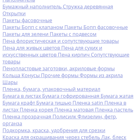
Бумажный наполнитель
Стружка деревянная
Открытки
Пакеты фасовочные
Пакеты Бопп с клапаном
Пакеты Бопп фасовочные
Пакеты для зелени
Пакеты с подвесом
Пена флористическая и сопутствующие товары
Пена для живых цветов
Пена для сухих и
искусственных цветов
Пена кирпич
Сопутствующие
товары
Пенопластовые заготовки, акриловые формы
Кольца
Конусы
Прочие формы
Формы из акрила
Шары
Пленка, бумага, упаковочный материал
Бумага в листах
Бумага гофрированная
Бумага жатая
Бумага крафт
Бумага тишью
Пленка satin
Пленка в
листах
Пленка корея
Пленка матовая
Пленка пастель
Пленка прозрачная
Полисилк
Флизелин, фетр,
органза
Подкормка, краска, удобрения для срезки
Краска для окрашивания через стебель
Лак, блеск