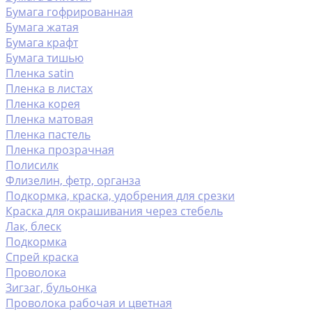
Бумага гофрированная
Бумага жатая
Бумага крафт
Бумага тишью
Пленка satin
Пленка в листах
Пленка корея
Пленка матовая
Пленка пастель
Пленка прозрачная
Полисилк
Флизелин, фетр, органза
Подкормка, краска, удобрения для срезки
Краска для окрашивания через стебель
Лак, блеск
Подкормка
Спрей краска
Проволока
Зигзаг, бульонка
Проволока рабочая и цветная