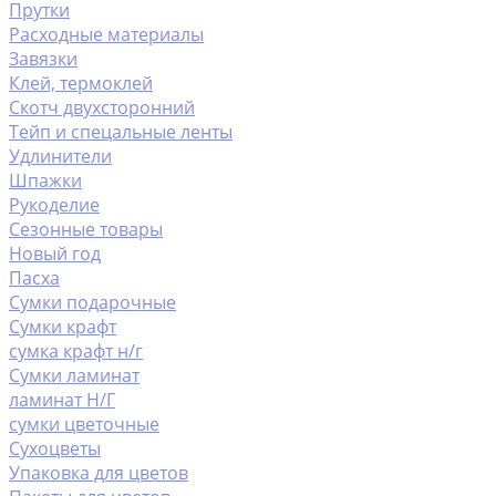
Прутки
Расходные материалы
Завязки
Клей, термоклей
Скотч двухсторонний
Тейп и спецальные ленты
Удлинители
Шпажки
Рукоделие
Сезонные товары
Новый год
Пасха
Сумки подарочные
Сумки крафт
сумка крафт н/г
Сумки ламинат
ламинат Н/Г
сумки цветочные
Сухоцветы
Упаковка для цветов