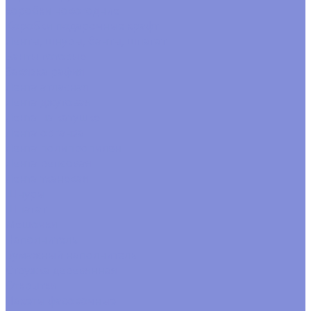
коробки новогодние
Коробки подарочные крафт
Ленты, шнуры, банты, шпагат
Банты готовые
Завязка рафия
Лента атласная
Лента джутовая
Лента на катушке
Лента органза
Лента полипропилен
Лента репсовая
Лента тканевая
Шнуры
Шпагат
Мешочки
Наполнитель
Бумажный наполнитель
Стружка деревянная
Открытки
Пакеты фасовочные