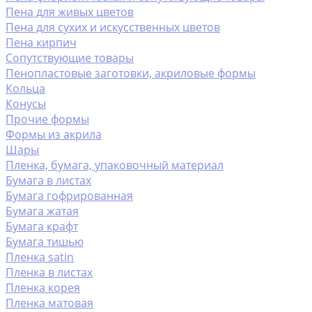
Пена для живых цветов
Пена для сухих и искусственных цветов
Пена кирпич
Сопутствующие товары
Пенопластовые заготовки, акриловые формы
Кольца
Конусы
Прочие формы
Формы из акрила
Шары
Пленка, бумага, упаковочный материал
Бумага в листах
Бумага гофрированная
Бумага жатая
Бумага крафт
Бумага тишью
Пленка satin
Пленка в листах
Пленка корея
Пленка матовая