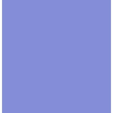
Кашпо, ящики, вазы
Вазы
Кашпо
Кашпо из дерева
Кашпо из металла
Кашпо плетеные
Ящики
Корзины, плетеные изделия
Венки
Корзины бамбук
Корзины ива
Лукошки
Прочие формы
Коробки, переноски, аквабоксы
Аквабоксы
Коробки для цветов
Коробки переноски
цветные
Коробки подарочные
коробки в форме сердца
коробки круглые