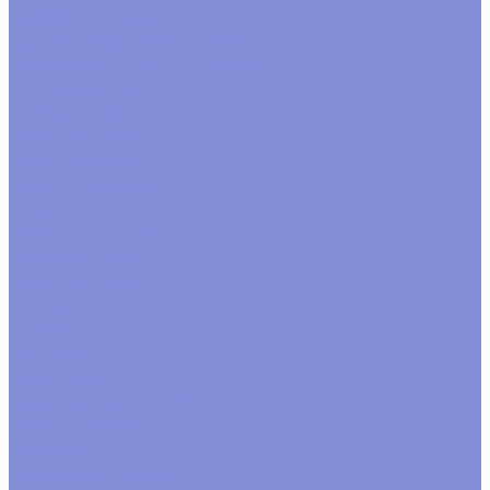
коробки новогодние
Коробки подарочные крафт
Ленты, шнуры, банты, шпагат
Банты готовые
Завязка рафия
Лента атласная
Лента джутовая
Лента на катушке
Лента органза
Лента полипропилен
Лента репсовая
Лента тканевая
Шнуры
Шпагат
Мешочки
Наполнитель
Бумажный наполнитель
Стружка деревянная
Открытки
Пакеты фасовочные