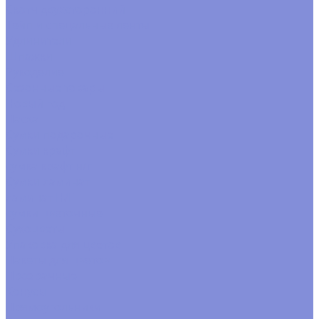
Скотч двухсторонний
Тейп и спецальные ленты
Удлинители
Шпажки
Рукоделие
Сезонные товары
Новый год
Пасха
Сумки подарочные
Сумки крафт
сумка крафт н/г
Сумки ламинат
ламинат Н/Г
сумки цветочные
Сухоцветы
Упаковка для цветов
Пакеты для цветов
Прозрачные
Конусы
Прямоугольники