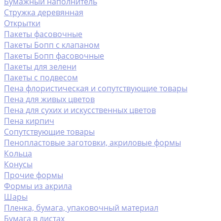
Бумажный наполнитель
Стружка деревянная
Открытки
Пакеты фасовочные
Пакеты Бопп с клапаном
Пакеты Бопп фасовочные
Пакеты для зелени
Пакеты с подвесом
Пена флористическая и сопутствующие товары
Пена для живых цветов
Пена для сухих и искусственных цветов
Пена кирпич
Сопутствующие товары
Пенопластовые заготовки, акриловые формы
Кольца
Конусы
Прочие формы
Формы из акрила
Шары
Пленка, бумага, упаковочный материал
Бумага в листах