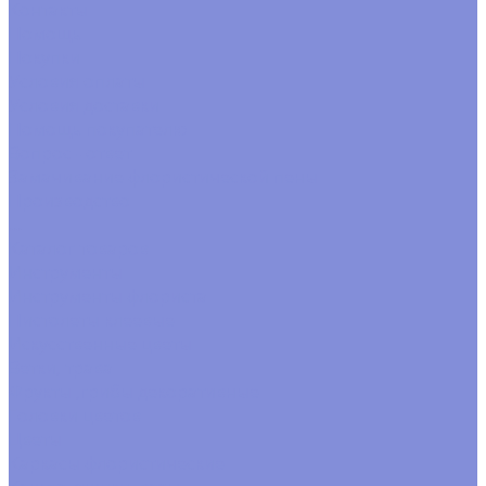
Контакты
Помощь
Покупки
Условия оплаты
Условия доставки
Помощь покупателю
Вопрос - ответ
Замачивание флористической пены
Производство
...
Каталог товаров
Инструменты
Инструменты флориста
Пистолеты клеевые
Искусственные цветы
Ветки, трава
Фрукты ,грибы декоративные
Головки цветов
Цветы
Каркасы флористические