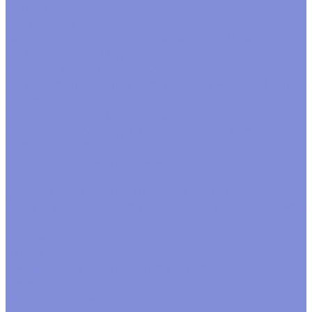
Каркасы флористические
Кашпо, ящики, вазы
Вазы
Кашпо
Кашпо из дерева
Кашпо из металла
Кашпо плетеные
Ящики
Корзины, плетеные изделия
Венки
Корзины бамбук
Корзины ива
Лукошки
Прочие
формы
Коробки, переноски, аквабоксы
Аквабоксы
Коробки для цветов
Коробки переноски
Коробки подарочные
Ленты, шнуры, банты, шпагат
Банты готовые
Завязка рафия
Лента атласная
Лента
джутовая
Лента на катушке
Лента органза
Лента
полипропилен
Лента репсовая
Лента тканевая
Шнуры
Шпагат
Мешочки
Наполнитель
Бумажный наполнитель
Стружка деревянная
Открытки
Пакеты фасовочные