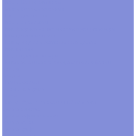
Пакеты Бопп с клапаном
Пакеты Бопп фасовочные
Пакеты для зелени
Пакеты с подвесом
Пена флористическая и сопутствующие товары
Пена для живых цветов
Пена для сухих и искусственных цветов
Пена кирпич
Сопутствующие товары
Пенопластовые заготовки, акриловые формы
Кольца
Конусы
Прочие формы
Формы из акрила
Шары
Пленка, бумага, упаковочный материал
Бумага в листах
Бумага гофрированная
Бумага жатая
Бумага крафт
Бумага тишью