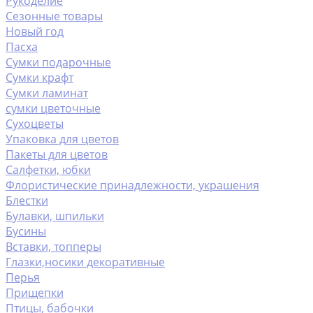
Рукоделие
Сезонные товары
Новый год
Пасха
Сумки подарочные
Сумки крафт
Сумки ламинат
сумки цветочные
Сухоцветы
Упаковка для цветов
Пакеты для цветов
Салфетки, юбки
Флористические принадлежности, украшения
Блестки
Булавки, шпильки
Бусины
Вставки, топперы
Глазки,носики декоративные
Перья
Прищепки
Птицы, бабочки