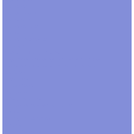
Пленка satin
Пленка в листах
Пленка корея
Пленка матовая
Пленка пастель
Пленка прозрачная
Полисилк
Флизелин, фетр, органза
Подкормка, краска, удобрения для срезки
Краска для окрашивания через стебель
Лак, блеск
Подкормка
Спрей краска
Проволока
Зигзаг, бульонка
Проволока рабочая и цветная
Прутки
Расходные материалы
Завязки
Клей, термоклей