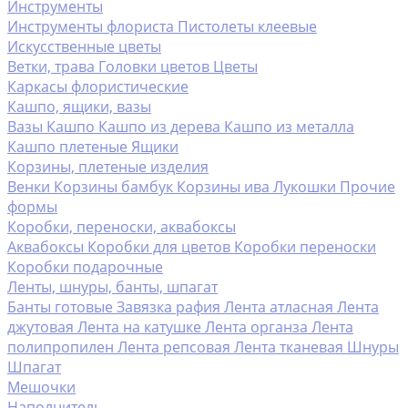
Инструменты
Инструменты флориста
Пистолеты клеевые
Искусственные цветы
Ветки, трава
Головки цветов
Цветы
Каркасы флористические
Кашпо, ящики, вазы
Вазы
Кашпо
Кашпо из дерева
Кашпо из металла
Кашпо плетеные
Ящики
Корзины, плетеные изделия
Венки
Корзины бамбук
Корзины ива
Лукошки
Прочие
формы
Коробки, переноски, аквабоксы
Аквабоксы
Коробки для цветов
Коробки переноски
Коробки подарочные
Ленты, шнуры, банты, шпагат
Банты готовые
Завязка рафия
Лента атласная
Лента
джутовая
Лента на катушке
Лента органза
Лента
полипропилен
Лента репсовая
Лента тканевая
Шнуры
Шпагат
Мешочки
Наполнитель