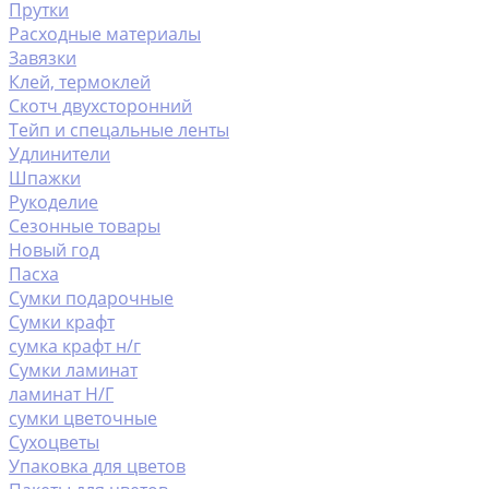
Прутки
Расходные материалы
Завязки
Клей, термоклей
Скотч двухсторонний
Тейп и спецальные ленты
Удлинители
Шпажки
Рукоделие
Сезонные товары
Новый год
Пасха
Сумки подарочные
Сумки крафт
сумка крафт н/г
Сумки ламинат
ламинат Н/Г
сумки цветочные
Сухоцветы
Упаковка для цветов