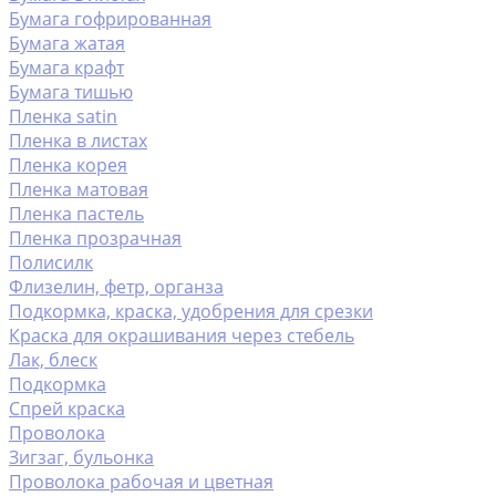
Бумага гофрированная
Бумага жатая
Бумага крафт
Бумага тишью
Пленка satin
Пленка в листах
Пленка корея
Пленка матовая
Пленка пастель
Пленка прозрачная
Полисилк
Флизелин, фетр, органза
Подкормка, краска, удобрения для срезки
Краска для окрашивания через стебель
Лак, блеск
Подкормка
Спрей краска
Проволока
Зигзаг, бульонка
Проволока рабочая и цветная