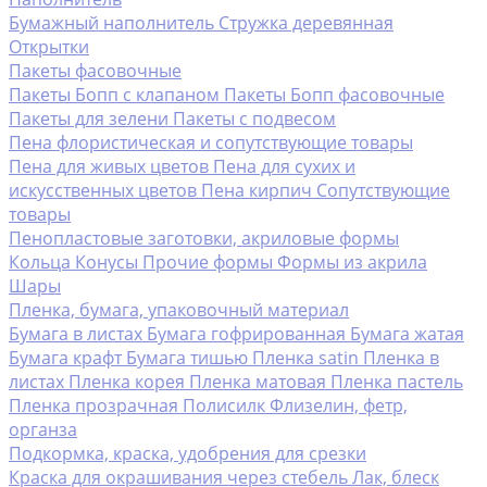
Бумажный наполнитель
Стружка деревянная
Открытки
Пакеты фасовочные
Пакеты Бопп с клапаном
Пакеты Бопп фасовочные
Пакеты для зелени
Пакеты с подвесом
Пена флористическая и сопутствующие товары
Пена для живых цветов
Пена для сухих и
искусственных цветов
Пена кирпич
Сопутствующие
товары
Пенопластовые заготовки, акриловые формы
Кольца
Конусы
Прочие формы
Формы из акрила
Шары
Пленка, бумага, упаковочный материал
Бумага в листах
Бумага гофрированная
Бумага жатая
Бумага крафт
Бумага тишью
Пленка satin
Пленка в
листах
Пленка корея
Пленка матовая
Пленка пастель
Пленка прозрачная
Полисилк
Флизелин, фетр,
органза
Подкормка, краска, удобрения для срезки
Краска для окрашивания через стебель
Лак, блеск