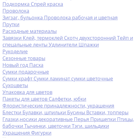
Подкормка
Спрей краска
Проволока
Зигзаг, бульонка
Проволока рабочая и цветная
Прутки
Расходные материалы
Завязки
Клей, термоклей
Скотч двухсторонний
Тейп и
спецальные ленты
Удлинители
Шпажки
Рукоделие
Сезонные товары
Новый год
Пасха
Сумки подарочные
Сумки крафт
Сумки ламинат
сумки цветочные
Сухоцветы
Упаковка для цветов
Пакеты для цветов
Салфетки, юбки
Флористические принадлежности, украшения
Блестки
Булавки, шпильки
Бусины
Вставки, топперы
Глазки,носики декоративные
Перья
Прищепки
Птицы,
бабочки
Тычинки, цветочки
Тэги. шильдики
Украшения
Фигурки