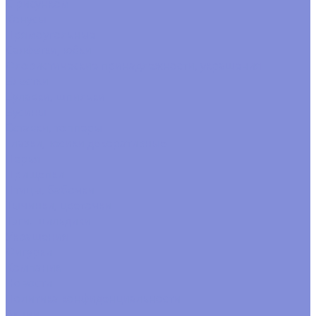
С рисунком
Конусы
Прямоугольные
Салфетки, юбки
Флористические принадлежности, украшения
Блестки
Булавки, шпильки
Бусины
Вставки, топперы
Глазки,носики декоративные
Перья
Прищепки
Птицы, бабочки
Тычинки, цветочки
Тэги. шильдики
Украшения
Фигурки
Компания
Новости
Политика конфиденциальности
Акции