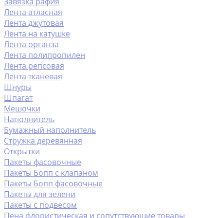
Завязка рафия
Лента атласная
Лента джутовая
Лента на катушке
Лента органза
Лента полипропилен
Лента репсовая
Лента тканевая
Шнуры
Шпагат
Мешочки
Наполнитель
Бумажный наполнитель
Стружка деревянная
Открытки
Пакеты фасовочные
Пакеты Бопп с клапаном
Пакеты Бопп фасовочные
Пакеты для зелени
Пакеты с подвесом
Пена флористическая и сопутствующие товары