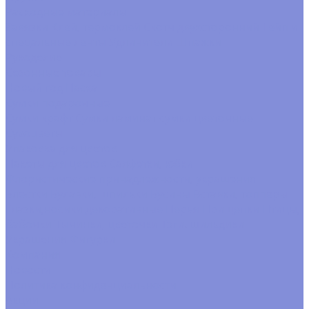
Расходные материалы
Завязки
Клей, термоклей
Скотч двухсторонний
Тейп и
спецальные ленты
Удлинители
Шпажки
Рукоделие
Сезонные товары
Новый год
Пасха
Сумки подарочные
Сумки крафт
Сумки ламинат
сумки цветочные
Сухоцветы
Упаковка для цветов
Пакеты для цветов
Салфетки, юбки
Флористические принадлежности, украшения
Блестки
Булавки, шпильки
Бусины
Вставки, топперы
Глазки,носики декоративные
Перья
Прищепки
Птицы,
бабочки
Тычинки, цветочки
Тэги. шильдики
Украшения
Фигурки
Компания
Новости
Политика конфиденциальности
Акции