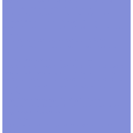
Пакеты Бопп с клапаном
Пакеты Бопп фасовочные
Пакеты для зелени
Пакеты с подвесом
Пена флористическая и сопутствующие товары
Пена для живых цветов
Пена для сухих и
искусственных цветов
Пена кирпич
Сопутствующие
товары
Пенопластовые заготовки, акриловые формы
Кольца
Конусы
Прочие формы
Формы из акрила
Шары
Пленка, бумага, упаковочный материал
Бумага в листах
Бумага гофрированная
Бумага жатая
Бумага крафт
Бумага тишью
Пленка satin
Пленка в
листах
Пленка корея
Пленка матовая
Пленка пастель
Пленка прозрачная
Полисилк
Флизелин, фетр,
органза
Подкормка, краска, удобрения для срезки
Краска для окрашивания через стебель
Лак, блеск
Подкормка
Спрей краска
Проволока
Зигзаг, бульонка
Проволока рабочая и цветная
Прутки