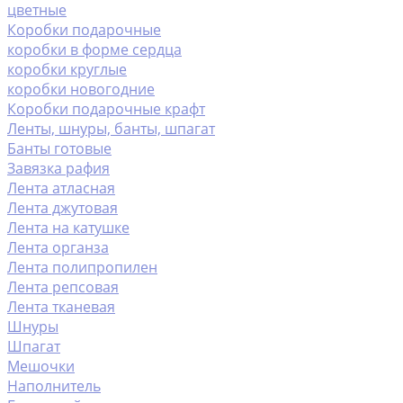
цветные
Коробки подарочные
коробки в форме сердца
коробки круглые
коробки новогодние
Коробки подарочные крафт
Ленты, шнуры, банты, шпагат
Банты готовые
Завязка рафия
Лента атласная
Лента джутовая
Лента на катушке
Лента органза
Лента полипропилен
Лента репсовая
Лента тканевая
Шнуры
Шпагат
Мешочки
Наполнитель