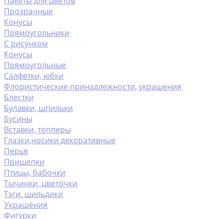
Пакеты для цветов
Прозрачные
Конусы
Прямоугольники
С рисунком
Конусы
Прямоугольные
Салфетки, юбки
Флористические принадлежности, украшения
Блестки
Булавки, шпильки
Бусины
Вставки, топперы
Глазки,носики декоративные
Перья
Прищепки
Птицы, бабочки
Тычинки, цветочки
Тэги. шильдики
Украшения
Фигурки