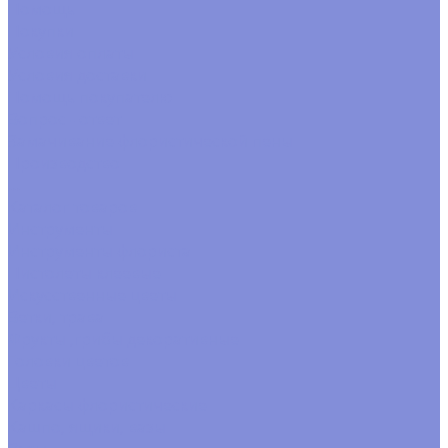
Помощь
Покупки
Условия оплаты
Условия доставки
Помощь покупателю
Вопрос - ответ
Замачивание флористической пены
Производство
...
Каталог товаров
Инструменты
Инструменты флориста
Пистолеты клеевые
Искусственные цветы
Ветки, трава
Фрукты ,грибы декоративные
Головки цветов
Цветы
Каркасы флористические
Кашпо, ящики, вазы