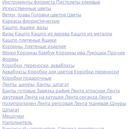
Инструменты флориста
Пистолеты клеевые
Искусственные цветы
Ветки, трава
Головки цветов
Цветы
Каркасы флористические
Кашпо, ящики, вазы
Вазы
Кашпо
Кашпо из дерева
Кашпо из металла
Кашпо плетеные
Ящики
Корзины, плетеные изделия
Венки
Корзины бамбук
Корзины ива
Лукошки
Прочие
формы
Коробки, переноски, аквабоксы
Аквабоксы
Коробки для цветов
Коробки переноски
Коробки подарочные
Ленты, шнуры, банты, шпагат
Банты готовые
Завязка рафия
Лента атласная
Лента
джутовая
Лента на катушке
Лента органза
Лента
полипропилен
Лента репсовая
Лента тканевая
Шнуры
Шпагат
Мешочки
Наполнитель
Бумажный наполнитель
Стружка деревянная