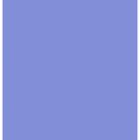
Пленка в листах
Пленка корея
Пленка матовая
Пленка пастель
Пленка прозрачная
Полисилк
Флизелин, фетр, органза
Подкормка, краска, удобрения для срезки
Краска для окрашивания через стебель
Лак, блеск
Подкормка
Спрей краска
Проволока
Зигзаг, бульонка
Проволока рабочая и цветная
Прутки
Расходные материалы
Завязки
Клей, термоклей
Скотч двухсторонний