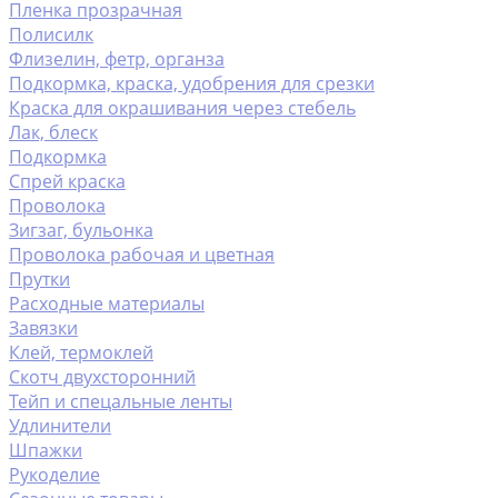
Пленка прозрачная
Полисилк
Флизелин, фетр, органза
Подкормка, краска, удобрения для срезки
Краска для окрашивания через стебель
Лак, блеск
Подкормка
Спрей краска
Проволока
Зигзаг, бульонка
Проволока рабочая и цветная
Прутки
Расходные материалы
Завязки
Клей, термоклей
Скотч двухсторонний
Тейп и спецальные ленты
Удлинители
Шпажки
Рукоделие