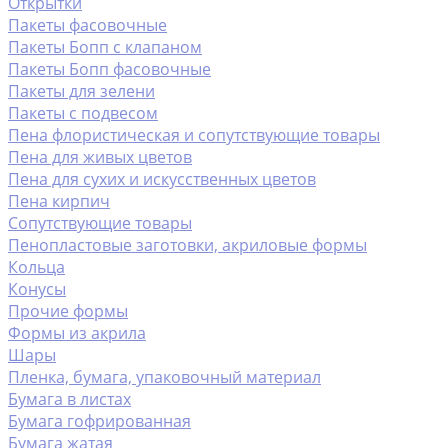
Открытки
Пакеты фасовочные
Пакеты Бопп с клапаном
Пакеты Бопп фасовочные
Пакеты для зелени
Пакеты с подвесом
Пена флористическая и сопутствующие товары
Пена для живых цветов
Пена для сухих и искусственных цветов
Пена кирпич
Сопутствующие товары
Пенопластовые заготовки, акриловые формы
Кольца
Конусы
Прочие формы
Формы из акрила
Шары
Пленка, бумага, упаковочный материал
Бумага в листах
Бумага гофрированная
Бумага жатая