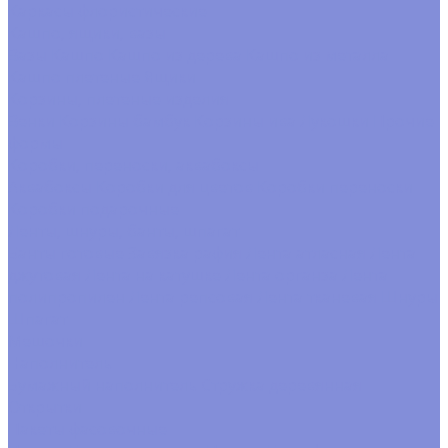
Каркасы флористические
Кашпо, ящики, вазы
Вазы
Кашпо
Кашпо из дерева
Кашпо из металла
Кашпо плетеные
Ящики
Корзины, плетеные изделия
Венки
Корзины бамбук
Корзины ива
Лукошки
Прочие
формы
Коробки, переноски, аквабоксы
Аквабоксы
Коробки для цветов
Коробки переноски
Коробки подарочные
Ленты, шнуры, банты, шпагат
Банты готовые
Завязка рафия
Лента атласная
Лента
джутовая
Лента на катушке
Лента органза
Лента
полипропилен
Лента репсовая
Лента тканевая
Шнуры
Шпагат
Мешочки
Наполнитель
Бумажный наполнитель
Стружка деревянная
Открытки
Пакеты фасовочные