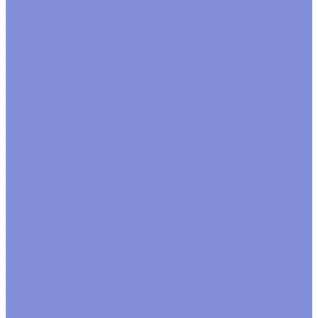
Пакеты Бопп фасовочные
Пакеты для зелени
Пакеты с подвесом
Пена флористическая и сопутствующие товары
Пена для живых цветов
Пена для сухих и искусственных цветов
Пена кирпич
Сопутствующие товары
Пенопластовые заготовки, акриловые формы
Кольца
Конусы
Прочие формы
Формы из акрила
Шары
Пленка, бумага, упаковочный материал
Бумага в листах
Бумага гофрированная
Бумага жатая
Бумага крафт
Бумага тишью
Пленка satin