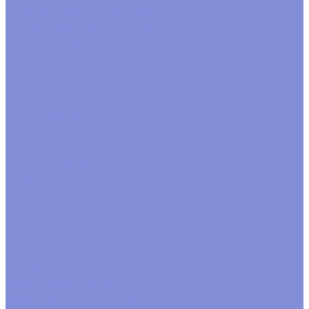
Коробки подарочные крафт
Ленты, шнуры, банты, шпагат
Банты готовые
Завязка рафия
Лента атласная
Лента джутовая
Лента на катушке
Лента органза
Лента полипропилен
Лента репсовая
Лента тканевая
Шнуры
Шпагат
Мешочки
Наполнитель
Бумажный наполнитель
Стружка деревянная
Открытки
Пакеты фасовочные
Пакеты Бопп с клапаном