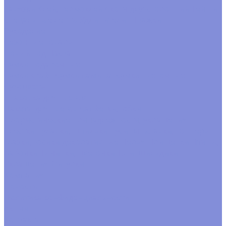
Завязки
Клей, термоклей
Скотч двухсторонний
Тейп и
спецальные ленты
Удлинители
Шпажки
Рукоделие
Сезонные товары
Новый год
Пасха
Сумки подарочные
Сумки крафт
Сумки ламинат
сумки цветочные
Сухоцветы
Упаковка для цветов
Пакеты для цветов
Салфетки, юбки
Флористические принадлежности, украшения
Блестки
Булавки, шпильки
Бусины
Вставки, топперы
Глазки,носики декоративные
Перья
Прищепки
Птицы,
бабочки
Тычинки, цветочки
Тэги. шильдики
Украшения
Фигурки
Компания
Новости
Политика конфиденциальности
Акции
Контакты