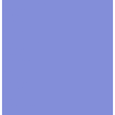
Тейп и спецальные ленты
Удлинители
Шпажки
Рукоделие
Сезонные товары
Новый год
Пасха
Сумки подарочные
Сумки крафт
сумка крафт н/г
Сумки ламинат
ламинат Н/Г
сумки цветочные
Сухоцветы
Упаковка для цветов
Пакеты для цветов
Прозрачные
Конусы
Прямоугольники
С рисунком