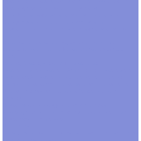
Пакеты Бопп с клапаном
Пакеты Бопп фасовочные
Пакеты для зелени
Пакеты с подвесом
Пена флористическая и сопутствующие товары
Пена для живых цветов
Пена для сухих и
искусственных цветов
Пена кирпич
Сопутствующие
товары
Пенопластовые заготовки, акриловые формы
Кольца
Конусы
Прочие формы
Формы из акрила
Шары
Пленка, бумага, упаковочный материал
Бумага в листах
Бумага гофрированная
Бумага жатая
Бумага крафт
Бумага тишью
Пленка satin
Пленка в
листах
Пленка корея
Пленка матовая
Пленка пастель
Пленка прозрачная
Полисилк
Флизелин, фетр,
органза
Подкормка, краска, удобрения для срезки
Краска для окрашивания через стебель
Лак, блеск
Подкормка
Спрей краска
Проволока
Зигзаг, бульонка
Проволока рабочая и цветная
Прутки
Расходные материалы