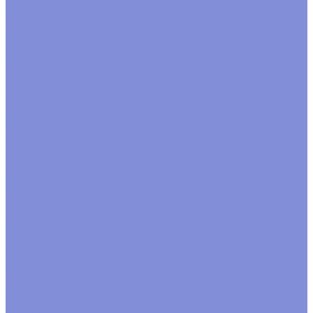
Конусы
Прямоугольные
Салфетки, юбки
Флористические принадлежности, украшения
Блестки
Булавки, шпильки
Бусины
Вставки, топперы
Глазки,носики декоративные
Перья
Прищепки
Птицы, бабочки
Тычинки, цветочки
Тэги. шильдики
Украшения
Фигурки
Компания
Новости
Политика конфиденциальности
Акции
Контакты