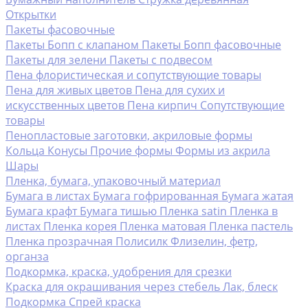
Открытки
Пакеты фасовочные
Пакеты Бопп с клапаном
Пакеты Бопп фасовочные
Пакеты для зелени
Пакеты с подвесом
Пена флористическая и сопутствующие товары
Пена для живых цветов
Пена для сухих и
искусственных цветов
Пена кирпич
Сопутствующие
товары
Пенопластовые заготовки, акриловые формы
Кольца
Конусы
Прочие формы
Формы из акрила
Шары
Пленка, бумага, упаковочный материал
Бумага в листах
Бумага гофрированная
Бумага жатая
Бумага крафт
Бумага тишью
Пленка satin
Пленка в
листах
Пленка корея
Пленка матовая
Пленка пастель
Пленка прозрачная
Полисилк
Флизелин, фетр,
органза
Подкормка, краска, удобрения для срезки
Краска для окрашивания через стебель
Лак, блеск
Подкормка
Спрей краска