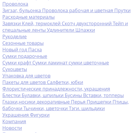
Проволока
Зигзаг, бульонка
Проволока рабочая и цветная
Прутки
Расходные материалы
Завязки
Клей, термоклей
Скотч двухсторонний
Тейп и
спецальные ленты
Удлинители
Шпажки
Рукоделие
Сезонные товары
Новый год
Пасха
Сумки подарочные
Сумки крафт
Сумки ламинат
сумки цветочные
Сухоцветы
Упаковка для цветов
Пакеты для цветов
Салфетки, юбки
Флористические принадлежности, украшения
Блестки
Булавки, шпильки
Бусины
Вставки, топперы
Глазки,носики декоративные
Перья
Прищепки
Птицы,
бабочки
Тычинки, цветочки
Тэги. шильдики
Украшения
Фигурки
Компания
Новости