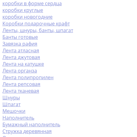
коробки в форме сердца
коробки круглые
коробки новогодние
Коробки подарочные крафт
Ленты, шнуры, банты, шпагат
Банты готовые
Завязка рафия
Лента атласная
Лента джутовая
Лента на катушке
Лента органза
Лента полипропилен
Лента репсовая
Лента тканевая
Шнуры
Шпагат
Мешочки
Наполнитель
Бумажный наполнитель
Стружка деревянная