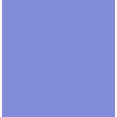
Вазы
Кашпо
Кашпо из дерева
Кашпо из металла
Кашпо плетеные
Ящики
Корзины, плетеные изделия
Венки
Корзины бамбук
Корзины ива
Лукошки
Прочие формы
Коробки, переноски, аквабоксы
Аквабоксы
Коробки для цветов
Коробки переноски
цветные
Коробки подарочные
коробки в форме сердца
коробки круглые
коробки новогодние