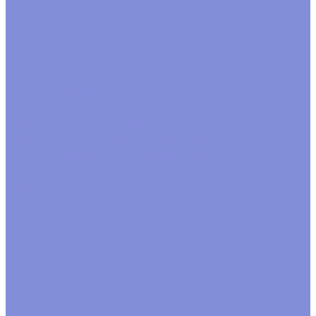
Пленка satin
Пленка в листах
Пленка корея
Пленка матовая
Пленка пастель
Пленка прозрачная
Полисилк
Флизелин, фетр, органза
Подкормка, краска, удобрения для срезки
Краска для окрашивания через стебель
Лак, блеск
Подкормка
Спрей краска
Проволока
Зигзаг, бульонка
Проволока рабочая и цветная
Прутки
Расходные материалы
Завязки
Клей, термоклей