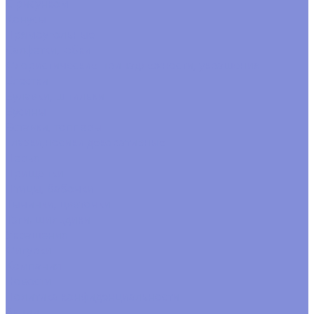
С рисунком
Конусы
Прямоугольные
Салфетки, юбки
Флористические принадлежности, украшения
Блестки
Булавки, шпильки
Бусины
Вставки, топперы
Глазки,носики декоративные
Перья
Прищепки
Птицы, бабочки
Тычинки, цветочки
Тэги. шильдики
Украшения
Фигурки
Компания
Новости
Политика конфиденциальности
Акции