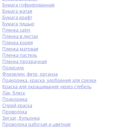
Бумага гофрированная
Бумага жатая
Бумага крафт
Бумага тишью
Пленка satin
Пленка в листах
Пленка корея
Пленка матовая
Пленка пастель
Пленка прозрачная
Полисилк
Флизелин, фетр, органза
Подкормка, краска, удобрения для срезки
Краска для окрашивания через стебель
Лак, блеск
Подкормка
Спрей краска
Проволока
Зигзаг, бульонка
Проволока рабочая и цветная