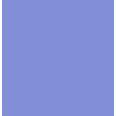
Скотч двухсторонний
Тейп и спецальные ленты
Удлинители
Шпажки
Рукоделие
Сезонные товары
Новый год
Пасха
Сумки подарочные
Сумки крафт
сумка крафт н/г
Сумки ламинат
ламинат Н/Г
сумки цветочные
Сухоцветы
Упаковка для цветов
Пакеты для цветов
Прозрачные
Конусы
Прямоугольники