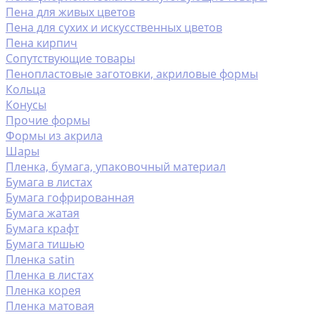
Пена для живых цветов
Пена для сухих и искусственных цветов
Пена кирпич
Сопутствующие товары
Пенопластовые заготовки, акриловые формы
Кольца
Конусы
Прочие формы
Формы из акрила
Шары
Пленка, бумага, упаковочный материал
Бумага в листах
Бумага гофрированная
Бумага жатая
Бумага крафт
Бумага тишью
Пленка satin
Пленка в листах
Пленка корея
Пленка матовая