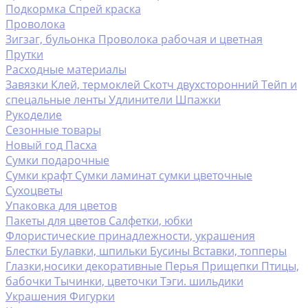
Подкормка
Спрей краска
Проволока
Зигзаг, бульонка
Проволока рабочая и цветная
Прутки
Расходные материалы
Завязки
Клей, термоклей
Скотч двухсторонний
Тейп и
спецальные ленты
Удлинители
Шпажки
Рукоделие
Сезонные товары
Новый год
Пасха
Сумки подарочные
Сумки крафт
Сумки ламинат
сумки цветочные
Сухоцветы
Упаковка для цветов
Пакеты для цветов
Салфетки, юбки
Флористические принадлежности, украшения
Блестки
Булавки, шпильки
Бусины
Вставки, топперы
Глазки,носики декоративные
Перья
Прищепки
Птицы,
бабочки
Тычинки, цветочки
Тэги. шильдики
Украшения
Фигурки