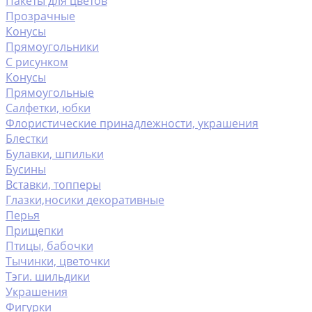
Пакеты для цветов
Прозрачные
Конусы
Прямоугольники
С рисунком
Конусы
Прямоугольные
Салфетки, юбки
Флористические принадлежности, украшения
Блестки
Булавки, шпильки
Бусины
Вставки, топперы
Глазки,носики декоративные
Перья
Прищепки
Птицы, бабочки
Тычинки, цветочки
Тэги. шильдики
Украшения
Фигурки