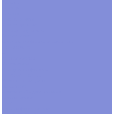
Контакты
Помощь
Покупки
Условия оплаты
Условия доставки
Помощь покупателю
Вопрос - ответ
Замачивание флористической пены
Производство
...
Каталог товаров
Инструменты
Инструменты флориста
Пистолеты клеевые
Искусственные цветы
Ветки, трава
Фрукты ,грибы декоративные
Головки цветов
Цветы
Каркасы флористические