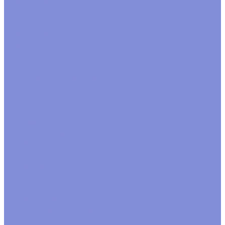
Кашпо, ящики, вазы
Вазы
Кашпо
Кашпо из дерева
Кашпо из металла
Кашпо плетеные
Ящики
Корзины, плетеные изделия
Венки
Корзины бамбук
Корзины ива
Лукошки
Прочие формы
Коробки, переноски, аквабоксы
Аквабоксы
Коробки для цветов
Коробки переноски
цветные
Коробки подарочные
коробки в форме сердца
коробки круглые