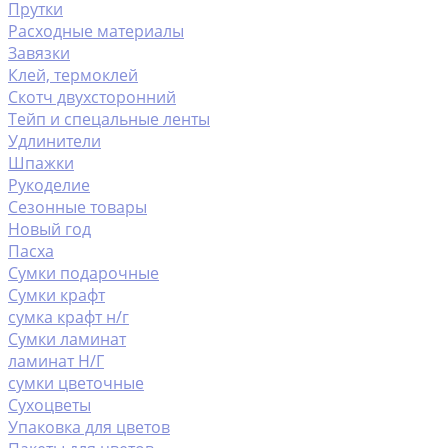
Прутки
Расходные материалы
Завязки
Клей, термоклей
Скотч двухсторонний
Тейп и спецальные ленты
Удлинители
Шпажки
Рукоделие
Сезонные товары
Новый год
Пасха
Сумки подарочные
Сумки крафт
сумка крафт н/г
Сумки ламинат
ламинат Н/Г
сумки цветочные
Сухоцветы
Упаковка для цветов