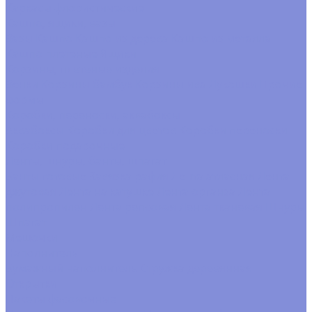
Каркасы флористические
Кашпо, ящики, вазы
Вазы
Кашпо
Кашпо из дерева
Кашпо из металла
Кашпо плетеные
Ящики
Корзины, плетеные изделия
Венки
Корзины бамбук
Корзины ива
Лукошки
Прочие
формы
Коробки, переноски, аквабоксы
Аквабоксы
Коробки для цветов
Коробки переноски
Коробки подарочные
Ленты, шнуры, банты, шпагат
Банты готовые
Завязка рафия
Лента атласная
Лента
джутовая
Лента на катушке
Лента органза
Лента
полипропилен
Лента репсовая
Лента тканевая
Шнуры
Шпагат
Мешочки
Наполнитель
Бумажный наполнитель
Стружка деревянная
Открытки
Пакеты фасовочные