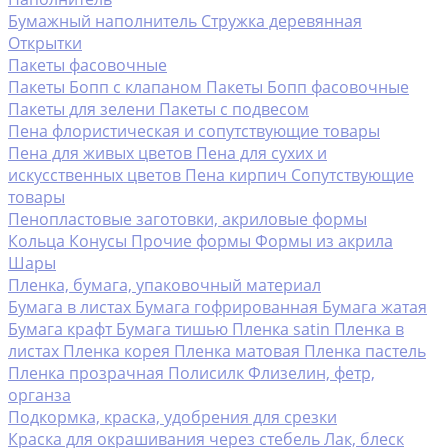
Бумажный наполнитель
Стружка деревянная
Открытки
Пакеты фасовочные
Пакеты Бопп с клапаном
Пакеты Бопп фасовочные
Пакеты для зелени
Пакеты с подвесом
Пена флористическая и сопутствующие товары
Пена для живых цветов
Пена для сухих и
искусственных цветов
Пена кирпич
Сопутствующие
товары
Пенопластовые заготовки, акриловые формы
Кольца
Конусы
Прочие формы
Формы из акрила
Шары
Пленка, бумага, упаковочный материал
Бумага в листах
Бумага гофрированная
Бумага жатая
Бумага крафт
Бумага тишью
Пленка satin
Пленка в
листах
Пленка корея
Пленка матовая
Пленка пастель
Пленка прозрачная
Полисилк
Флизелин, фетр,
органза
Подкормка, краска, удобрения для срезки
Краска для окрашивания через стебель
Лак, блеск