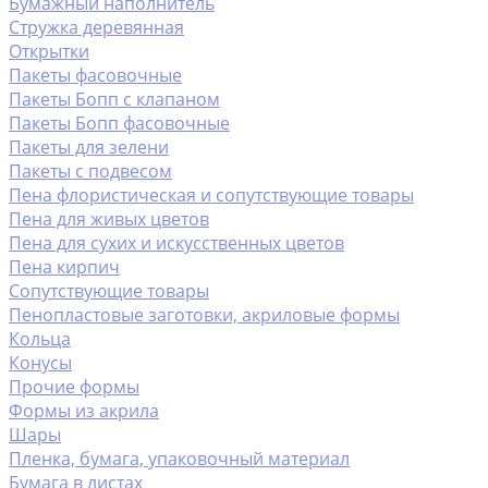
Бумажный наполнитель
Стружка деревянная
Открытки
Пакеты фасовочные
Пакеты Бопп с клапаном
Пакеты Бопп фасовочные
Пакеты для зелени
Пакеты с подвесом
Пена флористическая и сопутствующие товары
Пена для живых цветов
Пена для сухих и искусственных цветов
Пена кирпич
Сопутствующие товары
Пенопластовые заготовки, акриловые формы
Кольца
Конусы
Прочие формы
Формы из акрила
Шары
Пленка, бумага, упаковочный материал
Бумага в листах