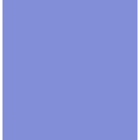
коробки новогодние
Коробки подарочные крафт
Ленты, шнуры, банты, шпагат
Банты готовые
Завязка рафия
Лента атласная
Лента джутовая
Лента на катушке
Лента органза
Лента полипропилен
Лента репсовая
Лента тканевая
Шнуры
Шпагат
Мешочки
Наполнитель
Бумажный наполнитель
Стружка деревянная
Открытки
Пакеты фасовочные