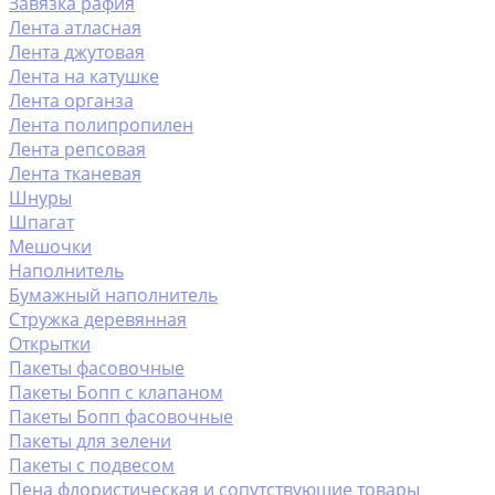
Завязка рафия
Лента атласная
Лента джутовая
Лента на катушке
Лента органза
Лента полипропилен
Лента репсовая
Лента тканевая
Шнуры
Шпагат
Мешочки
Наполнитель
Бумажный наполнитель
Стружка деревянная
Открытки
Пакеты фасовочные
Пакеты Бопп с клапаном
Пакеты Бопп фасовочные
Пакеты для зелени
Пакеты с подвесом
Пена флористическая и сопутствующие товары