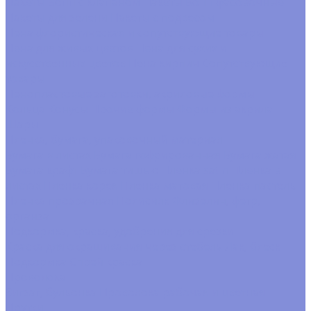
Пакеты Бопп с клапаном
Пакеты Бопп фасовочные
Пакеты для зелени
Пакеты с подвесом
Пена флористическая и сопутствующие товары
Пена для живых цветов
Пена для сухих и
искусственных цветов
Пена кирпич
Сопутствующие
товары
Пенопластовые заготовки, акриловые формы
Кольца
Конусы
Прочие формы
Формы из акрила
Шары
Пленка, бумага, упаковочный материал
Бумага в листах
Бумага гофрированная
Бумага жатая
Бумага крафт
Бумага тишью
Пленка satin
Пленка в
листах
Пленка корея
Пленка матовая
Пленка пастель
Пленка прозрачная
Полисилк
Флизелин, фетр,
органза
Подкормка, краска, удобрения для срезки
Краска для окрашивания через стебель
Лак, блеск
Подкормка
Спрей краска
Проволока
Зигзаг, бульонка
Проволока рабочая и цветная
Прутки