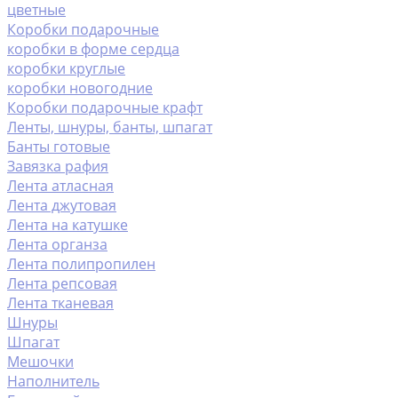
цветные
Коробки подарочные
коробки в форме сердца
коробки круглые
коробки новогодние
Коробки подарочные крафт
Ленты, шнуры, банты, шпагат
Банты готовые
Завязка рафия
Лента атласная
Лента джутовая
Лента на катушке
Лента органза
Лента полипропилен
Лента репсовая
Лента тканевая
Шнуры
Шпагат
Мешочки
Наполнитель