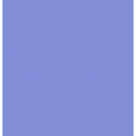
Расходные материалы
Завязки
Клей, термоклей
Скотч двухсторонний
Тейп и
спецальные ленты
Удлинители
Шпажки
Рукоделие
Сезонные товары
Новый год
Пасха
Сумки подарочные
Сумки крафт
Сумки ламинат
сумки цветочные
Сухоцветы
Упаковка для цветов
Пакеты для цветов
Салфетки, юбки
Флористические принадлежности, украшения
Блестки
Булавки, шпильки
Бусины
Вставки, топперы
Глазки,носики декоративные
Перья
Прищепки
Птицы,
бабочки
Тычинки, цветочки
Тэги. шильдики
Украшения
Фигурки
Компания
Новости
Политика конфиденциальности
Акции