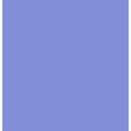
Пакеты Бопп с клапаном
Пакеты Бопп фасовочные
Пакеты для зелени
Пакеты с подвесом
Пена флористическая и сопутствующие товары
Пена для живых цветов
Пена для сухих и искусственных цветов
Пена кирпич
Сопутствующие товары
Пенопластовые заготовки, акриловые формы
Кольца
Конусы
Прочие формы
Формы из акрила
Шары
Пленка, бумага, упаковочный материал
Бумага в листах
Бумага гофрированная
Бумага жатая
Бумага крафт
Бумага тишью