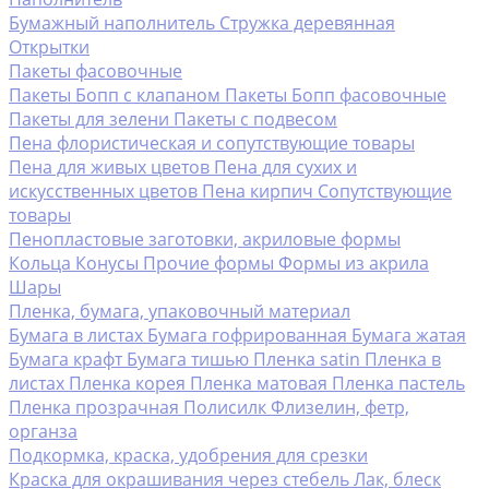
Бумажный наполнитель
Стружка деревянная
Открытки
Пакеты фасовочные
Пакеты Бопп с клапаном
Пакеты Бопп фасовочные
Пакеты для зелени
Пакеты с подвесом
Пена флористическая и сопутствующие товары
Пена для живых цветов
Пена для сухих и
искусственных цветов
Пена кирпич
Сопутствующие
товары
Пенопластовые заготовки, акриловые формы
Кольца
Конусы
Прочие формы
Формы из акрила
Шары
Пленка, бумага, упаковочный материал
Бумага в листах
Бумага гофрированная
Бумага жатая
Бумага крафт
Бумага тишью
Пленка satin
Пленка в
листах
Пленка корея
Пленка матовая
Пленка пастель
Пленка прозрачная
Полисилк
Флизелин, фетр,
органза
Подкормка, краска, удобрения для срезки
Краска для окрашивания через стебель
Лак, блеск