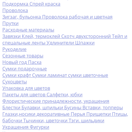
Подкормка
Спрей краска
Проволока
Зигзаг, бульонка
Проволока рабочая и цветная
Прутки
Расходные материалы
Завязки
Клей, термоклей
Скотч двухсторонний
Тейп и
спецальные ленты
Удлинители
Шпажки
Рукоделие
Сезонные товары
Новый год
Пасха
Сумки подарочные
Сумки крафт
Сумки ламинат
сумки цветочные
Сухоцветы
Упаковка для цветов
Пакеты для цветов
Салфетки, юбки
Флористические принадлежности, украшения
Блестки
Булавки, шпильки
Бусины
Вставки, топперы
Глазки,носики декоративные
Перья
Прищепки
Птицы,
бабочки
Тычинки, цветочки
Тэги. шильдики
Украшения
Фигурки