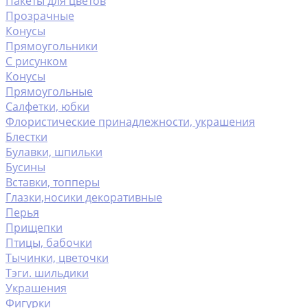
Пакеты для цветов
Прозрачные
Конусы
Прямоугольники
С рисунком
Конусы
Прямоугольные
Салфетки, юбки
Флористические принадлежности, украшения
Блестки
Булавки, шпильки
Бусины
Вставки, топперы
Глазки,носики декоративные
Перья
Прищепки
Птицы, бабочки
Тычинки, цветочки
Тэги. шильдики
Украшения
Фигурки