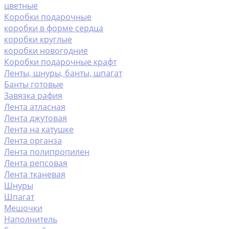
цветные
Коробки подарочные
коробки в форме сердца
коробки круглые
коробки новогодние
Коробки подарочные крафт
Ленты, шнуры, банты, шпагат
Банты готовые
Завязка рафия
Лента атласная
Лента джутовая
Лента на катушке
Лента органза
Лента полипропилен
Лента репсовая
Лента тканевая
Шнуры
Шпагат
Мешочки
Наполнитель