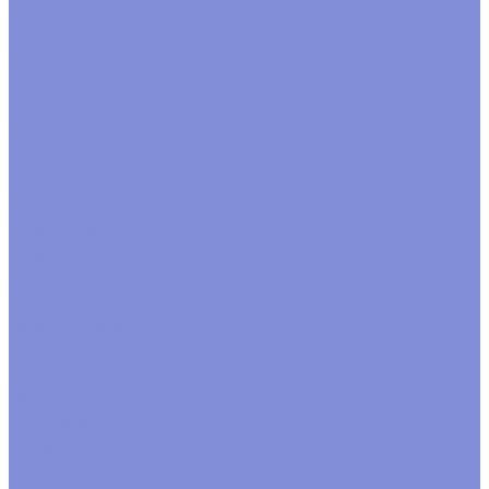
Скотч двухсторонний
Тейп и спецальные ленты
Удлинители
Шпажки
Рукоделие
Сезонные товары
Новый год
Пасха
Сумки подарочные
Сумки крафт
сумка крафт н/г
Сумки ламинат
ламинат Н/Г
сумки цветочные
Сухоцветы
Упаковка для цветов
Пакеты для цветов
Прозрачные
Конусы
Прямоугольники