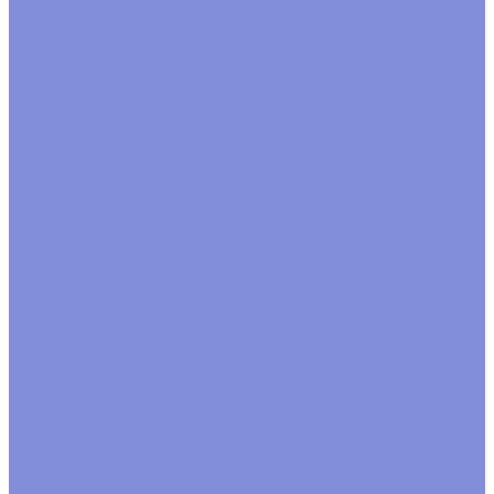
коробки новогодние
Коробки подарочные крафт
Ленты, шнуры, банты, шпагат
Банты готовые
Завязка рафия
Лента атласная
Лента джутовая
Лента на катушке
Лента органза
Лента полипропилен
Лента репсовая
Лента тканевая
Шнуры
Шпагат
Мешочки
Наполнитель
Бумажный наполнитель
Стружка деревянная
Открытки
Пакеты фасовочные