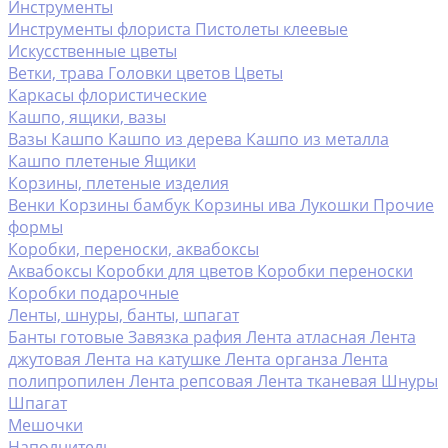
Инструменты
Инструменты флориста
Пистолеты клеевые
Искусственные цветы
Ветки, трава
Головки цветов
Цветы
Каркасы флористические
Кашпо, ящики, вазы
Вазы
Кашпо
Кашпо из дерева
Кашпо из металла
Кашпо плетеные
Ящики
Корзины, плетеные изделия
Венки
Корзины бамбук
Корзины ива
Лукошки
Прочие
формы
Коробки, переноски, аквабоксы
Аквабоксы
Коробки для цветов
Коробки переноски
Коробки подарочные
Ленты, шнуры, банты, шпагат
Банты готовые
Завязка рафия
Лента атласная
Лента
джутовая
Лента на катушке
Лента органза
Лента
полипропилен
Лента репсовая
Лента тканевая
Шнуры
Шпагат
Мешочки
Наполнитель