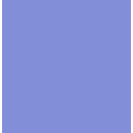
С рисунком
Конусы
Прямоугольные
Салфетки, юбки
Флористические принадлежности, украшения
Блестки
Булавки, шпильки
Бусины
Вставки, топперы
Глазки,носики декоративные
Перья
Прищепки
Птицы, бабочки
Тычинки, цветочки
Тэги. шильдики
Украшения
Фигурки
Компания
Новости
Политика конфиденциальности
Акции