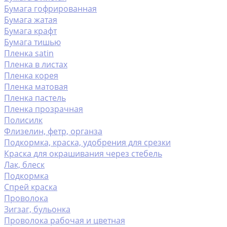
Бумага гофрированная
Бумага жатая
Бумага крафт
Бумага тишью
Пленка satin
Пленка в листах
Пленка корея
Пленка матовая
Пленка пастель
Пленка прозрачная
Полисилк
Флизелин, фетр, органза
Подкормка, краска, удобрения для срезки
Краска для окрашивания через стебель
Лак, блеск
Подкормка
Спрей краска
Проволока
Зигзаг, бульонка
Проволока рабочая и цветная