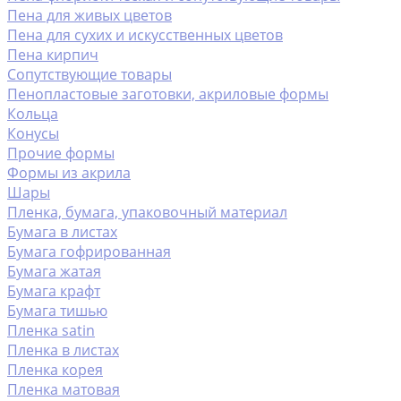
Пена для живых цветов
Пена для сухих и искусственных цветов
Пена кирпич
Сопутствующие товары
Пенопластовые заготовки, акриловые формы
Кольца
Конусы
Прочие формы
Формы из акрила
Шары
Пленка, бумага, упаковочный материал
Бумага в листах
Бумага гофрированная
Бумага жатая
Бумага крафт
Бумага тишью
Пленка satin
Пленка в листах
Пленка корея
Пленка матовая