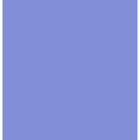
Кашпо, ящики, вазы
Вазы
Кашпо
Кашпо из дерева
Кашпо из металла
Кашпо плетеные
Ящики
Корзины, плетеные изделия
Венки
Корзины бамбук
Корзины ива
Лукошки
Прочие формы
Коробки, переноски, аквабоксы
Аквабоксы
Коробки для цветов
Коробки переноски
цветные
Коробки подарочные
коробки в форме сердца
коробки круглые