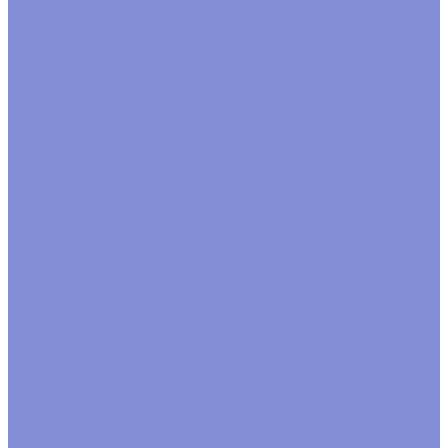
Пленка satin
Пленка в листах
Пленка корея
Пленка матовая
Пленка пастель
Пленка прозрачная
Полисилк
Флизелин, фетр, органза
Подкормка, краска, удобрения для срезки
Краска для окрашивания через стебель
Лак, блеск
Подкормка
Спрей краска
Проволока
Зигзаг, бульонка
Проволока рабочая и цветная
Прутки
Расходные материалы
Завязки
Клей, термоклей