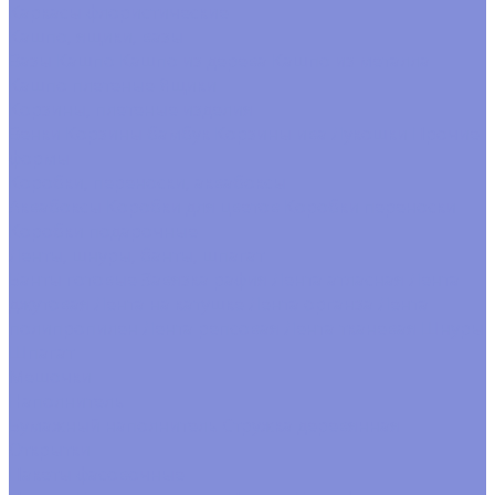
Каркасы флористические
Кашпо, ящики, вазы
Вазы
Кашпо
Кашпо из дерева
Кашпо из металла
Кашпо плетеные
Ящики
Корзины, плетеные изделия
Венки
Корзины бамбук
Корзины ива
Лукошки
Прочие
формы
Коробки, переноски, аквабоксы
Аквабоксы
Коробки для цветов
Коробки переноски
Коробки подарочные
Ленты, шнуры, банты, шпагат
Банты готовые
Завязка рафия
Лента атласная
Лента
джутовая
Лента на катушке
Лента органза
Лента
полипропилен
Лента репсовая
Лента тканевая
Шнуры
Шпагат
Мешочки
Наполнитель
Бумажный наполнитель
Стружка деревянная
Открытки
Пакеты фасовочные