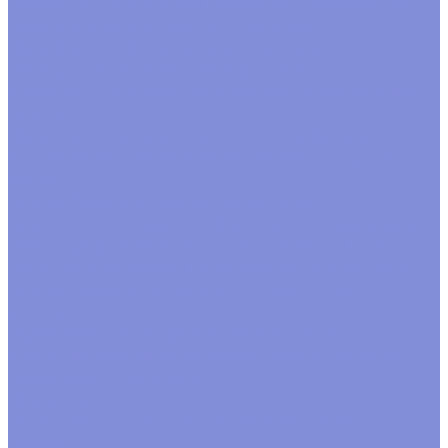
Пакеты Бопп с клапаном
Пакеты Бопп фасовочные
Пакеты для зелени
Пакеты с подвесом
Пена флористическая и сопутствующие товары
Пена для живых цветов
Пена для сухих и
искусственных цветов
Пена кирпич
Сопутствующие
товары
Пенопластовые заготовки, акриловые формы
Кольца
Конусы
Прочие формы
Формы из акрила
Шары
Пленка, бумага, упаковочный материал
Бумага в листах
Бумага гофрированная
Бумага жатая
Бумага крафт
Бумага тишью
Пленка satin
Пленка в
листах
Пленка корея
Пленка матовая
Пленка пастель
Пленка прозрачная
Полисилк
Флизелин, фетр,
органза
Подкормка, краска, удобрения для срезки
Краска для окрашивания через стебель
Лак, блеск
Подкормка
Спрей краска
Проволока
Зигзаг, бульонка
Проволока рабочая и цветная
Прутки