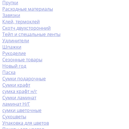
Прутки
Расходные материалы
Завязки
Клей, термоклей
Скотч двухсторонний
Тейп и спецальные ленты
Удлинители
Шпажки
Рукоделие
Сезонные товары
Новый год
Пасха
Сумки подарочные
Сумки крафт
сумка крафт н/г
Сумки ламинат
ламинат Н/Г
сумки цветочные
Сухоцветы
Упаковка для цветов