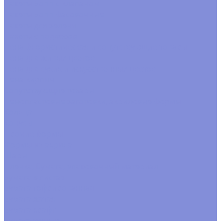
Пакеты Бопп с клапаном
Пакеты Бопп фасовочные
Пакеты для зелени
Пакеты с подвесом
Пена флористическая и сопутствующие товары
Пена для живых цветов
Пена для сухих и искусственных цветов
Пена кирпич
Сопутствующие товары
Пенопластовые заготовки, акриловые формы
Кольца
Конусы
Прочие формы
Формы из акрила
Шары
Пленка, бумага, упаковочный материал
Бумага в листах
Бумага гофрированная
Бумага жатая
Бумага крафт
Бумага тишью