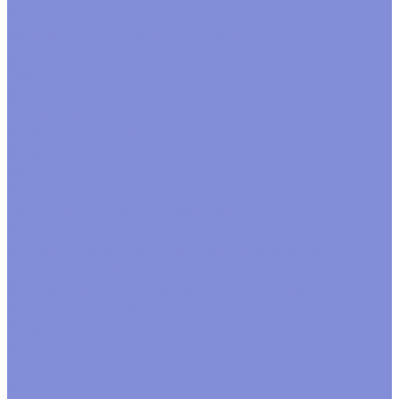
Расходные материалы
Завязки
Клей, термоклей
Скотч двухсторонний
Тейп и
спецальные ленты
Удлинители
Шпажки
Рукоделие
Сезонные товары
Новый год
Пасха
Сумки подарочные
Сумки крафт
Сумки ламинат
сумки цветочные
Сухоцветы
Упаковка для цветов
Пакеты для цветов
Салфетки, юбки
Флористические принадлежности, украшения
Блестки
Булавки, шпильки
Бусины
Вставки, топперы
Глазки,носики декоративные
Перья
Прищепки
Птицы,
бабочки
Тычинки, цветочки
Тэги. шильдики
Украшения
Фигурки
Компания
Новости
Политика конфиденциальности
Акции