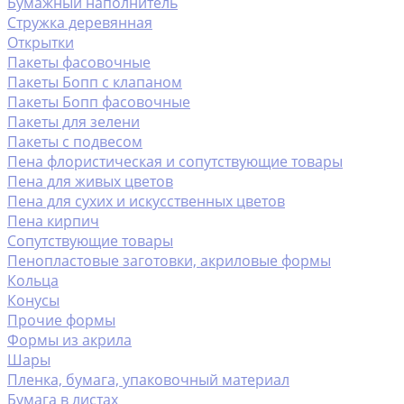
Бумажный наполнитель
Стружка деревянная
Открытки
Пакеты фасовочные
Пакеты Бопп с клапаном
Пакеты Бопп фасовочные
Пакеты для зелени
Пакеты с подвесом
Пена флористическая и сопутствующие товары
Пена для живых цветов
Пена для сухих и искусственных цветов
Пена кирпич
Сопутствующие товары
Пенопластовые заготовки, акриловые формы
Кольца
Конусы
Прочие формы
Формы из акрила
Шары
Пленка, бумага, упаковочный материал
Бумага в листах