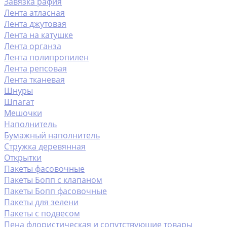
Завязка рафия
Лента атласная
Лента джутовая
Лента на катушке
Лента органза
Лента полипропилен
Лента репсовая
Лента тканевая
Шнуры
Шпагат
Мешочки
Наполнитель
Бумажный наполнитель
Стружка деревянная
Открытки
Пакеты фасовочные
Пакеты Бопп с клапаном
Пакеты Бопп фасовочные
Пакеты для зелени
Пакеты с подвесом
Пена флористическая и сопутствующие товары