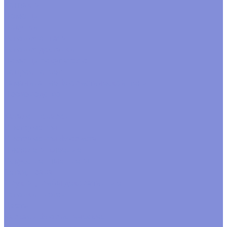
Контакты
Помощь
Покупки
Условия оплаты
Условия доставки
Помощь покупателю
Вопрос - ответ
Замачивание флористической пены
Производство
...
Каталог товаров
Инструменты
Инструменты флориста
Пистолеты клеевые
Искусственные цветы
Ветки, трава
Фрукты ,грибы декоративные
Головки цветов
Цветы
Каркасы флористические