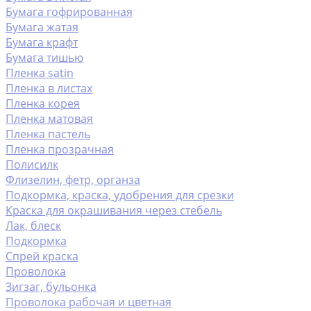
Бумага гофрированная
Бумага жатая
Бумага крафт
Бумага тишью
Пленка satin
Пленка в листах
Пленка корея
Пленка матовая
Пленка пастель
Пленка прозрачная
Полисилк
Флизелин, фетр, органза
Подкормка, краска, удобрения для срезки
Краска для окрашивания через стебель
Лак, блеск
Подкормка
Спрей краска
Проволока
Зигзаг, бульонка
Проволока рабочая и цветная