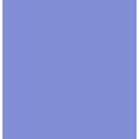
Скотч двухсторонний
Тейп и спецальные ленты
Удлинители
Шпажки
Рукоделие
Сезонные товары
Новый год
Пасха
Сумки подарочные
Сумки крафт
сумка крафт н/г
Сумки ламинат
ламинат Н/Г
сумки цветочные
Сухоцветы
Упаковка для цветов
Пакеты для цветов
Прозрачные
Конусы
Прямоугольники