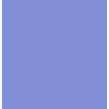
Каркасы флористические
Кашпо, ящики, вазы
Вазы
Кашпо
Кашпо из дерева
Кашпо из металла
Кашпо плетеные
Ящики
Корзины, плетеные изделия
Венки
Корзины бамбук
Корзины ива
Лукошки
Прочие
формы
Коробки, переноски, аквабоксы
Аквабоксы
Коробки для цветов
Коробки переноски
Коробки подарочные
Ленты, шнуры, банты, шпагат
Банты готовые
Завязка рафия
Лента атласная
Лента
джутовая
Лента на катушке
Лента органза
Лента
полипропилен
Лента репсовая
Лента тканевая
Шнуры
Шпагат
Мешочки
Наполнитель
Бумажный наполнитель
Стружка деревянная
Открытки
Пакеты фасовочные