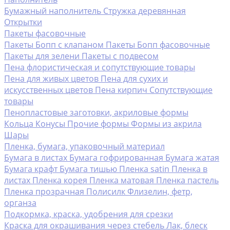
Бумажный наполнитель
Стружка деревянная
Открытки
Пакеты фасовочные
Пакеты Бопп с клапаном
Пакеты Бопп фасовочные
Пакеты для зелени
Пакеты с подвесом
Пена флористическая и сопутствующие товары
Пена для живых цветов
Пена для сухих и
искусственных цветов
Пена кирпич
Сопутствующие
товары
Пенопластовые заготовки, акриловые формы
Кольца
Конусы
Прочие формы
Формы из акрила
Шары
Пленка, бумага, упаковочный материал
Бумага в листах
Бумага гофрированная
Бумага жатая
Бумага крафт
Бумага тишью
Пленка satin
Пленка в
листах
Пленка корея
Пленка матовая
Пленка пастель
Пленка прозрачная
Полисилк
Флизелин, фетр,
органза
Подкормка, краска, удобрения для срезки
Краска для окрашивания через стебель
Лак, блеск