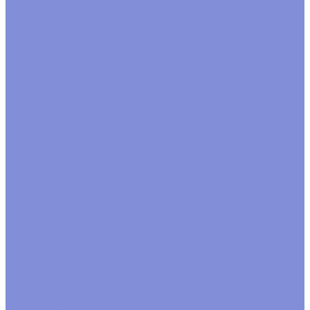
Пленка satin
Пленка в листах
Пленка корея
Пленка матовая
Пленка пастель
Пленка прозрачная
Полисилк
Флизелин, фетр, органза
Подкормка, краска, удобрения для срезки
Краска для окрашивания через стебель
Лак, блеск
Подкормка
Спрей краска
Проволока
Зигзаг, бульонка
Проволока рабочая и цветная
Прутки
Расходные материалы
Завязки
Клей, термоклей