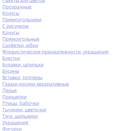
Пакеты для цветов
Прозрачные
Конусы
Прямоугольники
С рисунком
Конусы
Прямоугольные
Салфетки, юбки
Флористические принадлежности, украшения
Блестки
Булавки, шпильки
Бусины
Вставки, топперы
Глазки,носики декоративные
Перья
Прищепки
Птицы, бабочки
Тычинки, цветочки
Тэги. шильдики
Украшения
Фигурки