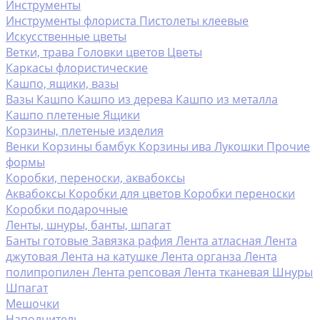
Инструменты
Инструменты флориста
Пистолеты клеевые
Искусственные цветы
Ветки, трава
Головки цветов
Цветы
Каркасы флористические
Кашпо, ящики, вазы
Вазы
Кашпо
Кашпо из дерева
Кашпо из металла
Кашпо плетеные
Ящики
Корзины, плетеные изделия
Венки
Корзины бамбук
Корзины ива
Лукошки
Прочие
формы
Коробки, переноски, аквабоксы
Аквабоксы
Коробки для цветов
Коробки переноски
Коробки подарочные
Ленты, шнуры, банты, шпагат
Банты готовые
Завязка рафия
Лента атласная
Лента
джутовая
Лента на катушке
Лента органза
Лента
полипропилен
Лента репсовая
Лента тканевая
Шнуры
Шпагат
Мешочки
Наполнитель