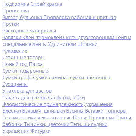
Подкормка
Спрей краска
Проволока
Зигзаг, бульонка
Проволока рабочая и цветная
Прутки
Расходные материалы
Завязки
Клей, термоклей
Скотч двухсторонний
Тейп и
спецальные ленты
Удлинители
Шпажки
Рукоделие
Сезонные товары
Новый год
Пасха
Сумки подарочные
Сумки крафт
Сумки ламинат
сумки цветочные
Сухоцветы
Упаковка для цветов
Пакеты для цветов
Салфетки, юбки
Флористические принадлежности, украшения
Блестки
Булавки, шпильки
Бусины
Вставки, топперы
Глазки,носики декоративные
Перья
Прищепки
Птицы,
бабочки
Тычинки, цветочки
Тэги. шильдики
Украшения
Фигурки