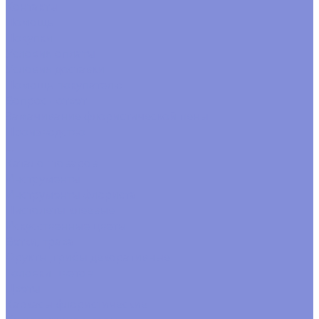
Контакты
Помощь
Покупки
Условия оплаты
Условия доставки
Помощь покупателю
Вопрос - ответ
Замачивание флористической пены
Производство
...
Каталог товаров
Инструменты
Инструменты флориста
Пистолеты клеевые
Искусственные цветы
Ветки, трава
Фрукты ,грибы декоративные
Головки цветов
Цветы
Каркасы флористические