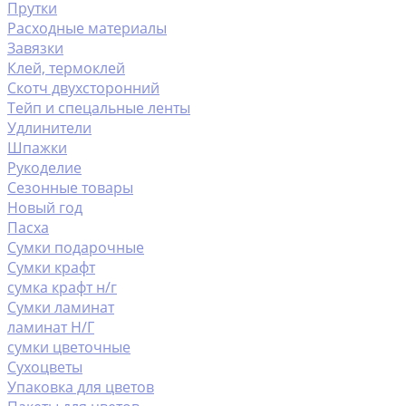
Прутки
Расходные материалы
Завязки
Клей, термоклей
Скотч двухсторонний
Тейп и спецальные ленты
Удлинители
Шпажки
Рукоделие
Сезонные товары
Новый год
Пасха
Сумки подарочные
Сумки крафт
сумка крафт н/г
Сумки ламинат
ламинат Н/Г
сумки цветочные
Сухоцветы
Упаковка для цветов