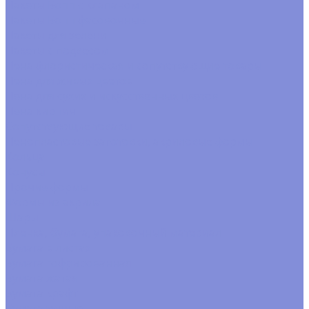
Пакеты Бопп с клапаном
Пакеты Бопп фасовочные
Пакеты для зелени
Пакеты с подвесом
Пена флористическая и сопутствующие товары
Пена для живых цветов
Пена для сухих и искусственных цветов
Пена кирпич
Сопутствующие товары
Пенопластовые заготовки, акриловые формы
Кольца
Конусы
Прочие формы
Формы из акрила
Шары
Пленка, бумага, упаковочный материал
Бумага в листах
Бумага гофрированная
Бумага жатая
Бумага крафт
Бумага тишью