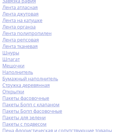
Завязка рафия
Лента атласная
Лента джутовая
Лента на катушке
Лента органза
Лента полипропилен
Лента репсовая
Лента тканевая
Шнуры
Шпагат
Мешочки
Наполнитель
Бумажный наполнитель
Стружка деревянная
Открытки
Пакеты фасовочные
Пакеты Бопп с клапаном
Пакеты Бопп фасовочные
Пакеты для зелени
Пакеты с подвесом
Пена флористическая и сопутствующие товары