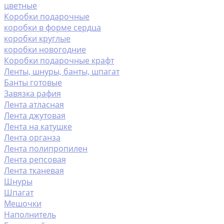
цветные
Коробки подарочные
коробки в форме сердца
коробки круглые
коробки новогодние
Коробки подарочные крафт
Ленты, шнуры, банты, шпагат
Банты готовые
Завязка рафия
Лента атласная
Лента джутовая
Лента на катушке
Лента органза
Лента полипропилен
Лента репсовая
Лента тканевая
Шнуры
Шпагат
Мешочки
Наполнитель