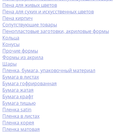
Пена для живых цветов
Пена для сухих и искусственных цветов
Пена кирпич
Сопутствующие товары
Пенопластовые заготовки, акриловые формы
Кольца
Конусы
Прочие формы
Формы из акрила
Шары
Пленка, бумага, упаковочный материал
Бумага в листах
Бумага гофрированная
Бумага жатая
Бумага крафт
Бумага тишью
Пленка satin
Пленка в листах
Пленка корея
Пленка матовая