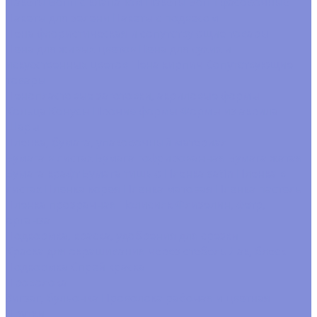
Пакеты Бопп с клапаном
Пакеты Бопп фасовочные
Пакеты для зелени
Пакеты с подвесом
Пена флористическая и сопутствующие товары
Пена для живых цветов
Пена для сухих и
искусственных цветов
Пена кирпич
Сопутствующие
товары
Пенопластовые заготовки, акриловые формы
Кольца
Конусы
Прочие формы
Формы из акрила
Шары
Пленка, бумага, упаковочный материал
Бумага в листах
Бумага гофрированная
Бумага жатая
Бумага крафт
Бумага тишью
Пленка satin
Пленка в
листах
Пленка корея
Пленка матовая
Пленка пастель
Пленка прозрачная
Полисилк
Флизелин, фетр,
органза
Подкормка, краска, удобрения для срезки
Краска для окрашивания через стебель
Лак, блеск
Подкормка
Спрей краска
Проволока
Зигзаг, бульонка
Проволока рабочая и цветная
Прутки