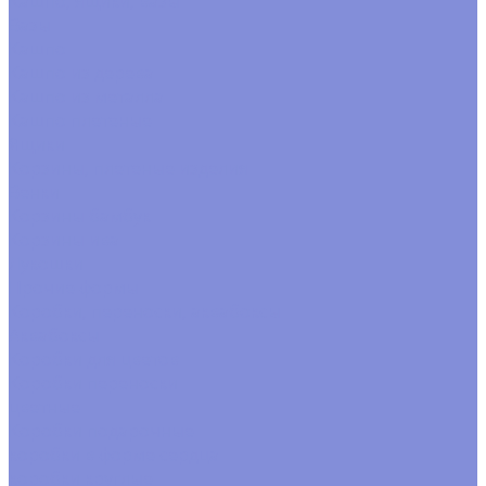
Кашпо, ящики, вазы
Вазы
Кашпо
Кашпо из дерева
Кашпо из металла
Кашпо плетеные
Ящики
Корзины, плетеные изделия
Венки
Корзины бамбук
Корзины ива
Лукошки
Прочие формы
Коробки, переноски, аквабоксы
Аквабоксы
Коробки для цветов
Коробки переноски
цветные
Коробки подарочные
коробки в форме сердца
коробки круглые