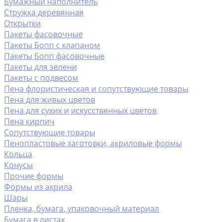
Бумажный наполнитель
Стружка деревянная
Открытки
Пакеты фасовочные
Пакеты Бопп с клапаном
Пакеты Бопп фасовочные
Пакеты для зелени
Пакеты с подвесом
Пена флористическая и сопутствующие товары
Пена для живых цветов
Пена для сухих и искусственных цветов
Пена кирпич
Сопутствующие товары
Пенопластовые заготовки, акриловые формы
Кольца
Конусы
Прочие формы
Формы из акрила
Шары
Пленка, бумага, упаковочный материал
Бумага в листах