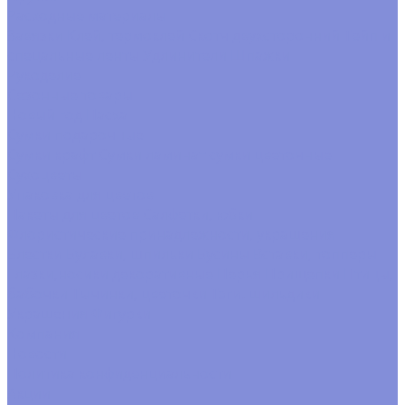
Расходные материалы
Завязки
Клей, термоклей
Скотч двухсторонний
Тейп и
спецальные ленты
Удлинители
Шпажки
Рукоделие
Сезонные товары
Новый год
Пасха
Сумки подарочные
Сумки крафт
Сумки ламинат
сумки цветочные
Сухоцветы
Упаковка для цветов
Пакеты для цветов
Салфетки, юбки
Флористические принадлежности, украшения
Блестки
Булавки, шпильки
Бусины
Вставки, топперы
Глазки,носики декоративные
Перья
Прищепки
Птицы,
бабочки
Тычинки, цветочки
Тэги. шильдики
Украшения
Фигурки
Компания
Новости
Политика конфиденциальности
Акции