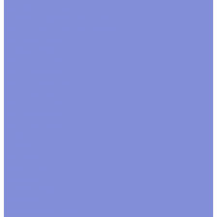
коробки новогодние
Коробки подарочные крафт
Ленты, шнуры, банты, шпагат
Банты готовые
Завязка рафия
Лента атласная
Лента джутовая
Лента на катушке
Лента органза
Лента полипропилен
Лента репсовая
Лента тканевая
Шнуры
Шпагат
Мешочки
Наполнитель
Бумажный наполнитель
Стружка деревянная
Открытки
Пакеты фасовочные