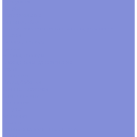
С рисунком
Конусы
Прямоугольные
Салфетки, юбки
Флористические принадлежности, украшения
Блестки
Булавки, шпильки
Бусины
Вставки, топперы
Глазки,носики декоративные
Перья
Прищепки
Птицы, бабочки
Тычинки, цветочки
Тэги. шильдики
Украшения
Фигурки
Компания
Новости
Политика конфиденциальности
Акции