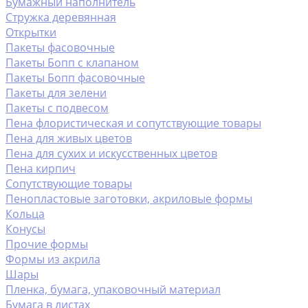
Бумажный наполнитель
Стружка деревянная
Открытки
Пакеты фасовочные
Пакеты Бопп с клапаном
Пакеты Бопп фасовочные
Пакеты для зелени
Пакеты с подвесом
Пена флористическая и сопутствующие товары
Пена для живых цветов
Пена для сухих и искусственных цветов
Пена кирпич
Сопутствующие товары
Пенопластовые заготовки, акриловые формы
Кольца
Конусы
Прочие формы
Формы из акрила
Шары
Пленка, бумага, упаковочный материал
Бумага в листах