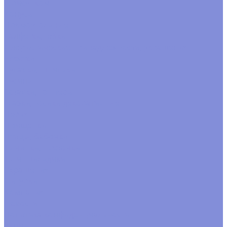
С рисунком
Конусы
Прямоугольные
Салфетки, юбки
Флористические принадлежности, украшения
Блестки
Булавки, шпильки
Бусины
Вставки, топперы
Глазки,носики декоративные
Перья
Прищепки
Птицы, бабочки
Тычинки, цветочки
Тэги. шильдики
Украшения
Фигурки
Компания
Новости
Политика конфиденциальности
Акции