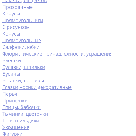
Пакеты для цветов
Прозрачные
Конусы
Прямоугольники
С рисунком
Конусы
Прямоугольные
Салфетки, юбки
Флористические принадлежности, украшения
Блестки
Булавки, шпильки
Бусины
Вставки, топперы
Глазки,носики декоративные
Перья
Прищепки
Птицы, бабочки
Тычинки, цветочки
Тэги. шильдики
Украшения
Фигурки