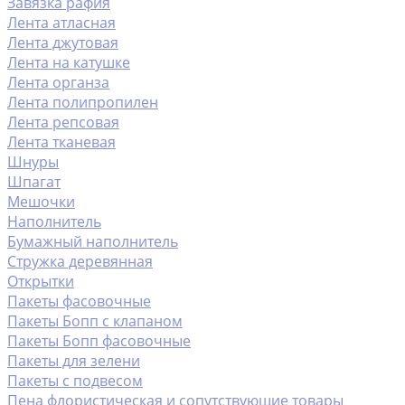
Завязка рафия
Лента атласная
Лента джутовая
Лента на катушке
Лента органза
Лента полипропилен
Лента репсовая
Лента тканевая
Шнуры
Шпагат
Мешочки
Наполнитель
Бумажный наполнитель
Стружка деревянная
Открытки
Пакеты фасовочные
Пакеты Бопп с клапаном
Пакеты Бопп фасовочные
Пакеты для зелени
Пакеты с подвесом
Пена флористическая и сопутствующие товары