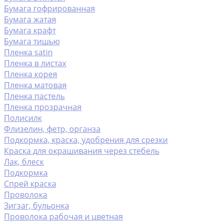
Бумага гофрированная
Бумага жатая
Бумага крафт
Бумага тишью
Пленка satin
Пленка в листах
Пленка корея
Пленка матовая
Пленка пастель
Пленка прозрачная
Полисилк
Флизелин, фетр, органза
Подкормка, краска, удобрения для срезки
Краска для окрашивания через стебель
Лак, блеск
Подкормка
Спрей краска
Проволока
Зигзаг, бульонка
Проволока рабочая и цветная