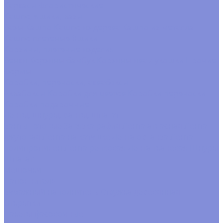
Каркасы флористические
Кашпо, ящики, вазы
Вазы
Кашпо
Кашпо из дерева
Кашпо из металла
Кашпо плетеные
Ящики
Корзины, плетеные изделия
Венки
Корзины бамбук
Корзины ива
Лукошки
Прочие
формы
Коробки, переноски, аквабоксы
Аквабоксы
Коробки для цветов
Коробки переноски
Коробки подарочные
Ленты, шнуры, банты, шпагат
Банты готовые
Завязка рафия
Лента атласная
Лента
джутовая
Лента на катушке
Лента органза
Лента
полипропилен
Лента репсовая
Лента тканевая
Шнуры
Шпагат
Мешочки
Наполнитель
Бумажный наполнитель
Стружка деревянная
Открытки
Пакеты фасовочные