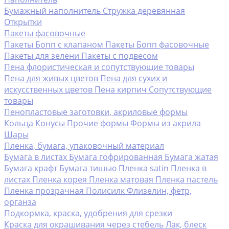
Бумажный наполнитель
Стружка деревянная
Открытки
Пакеты фасовочные
Пакеты Бопп с клапаном
Пакеты Бопп фасовочные
Пакеты для зелени
Пакеты с подвесом
Пена флористическая и сопутствующие товары
Пена для живых цветов
Пена для сухих и
искусственных цветов
Пена кирпич
Сопутствующие
товары
Пенопластовые заготовки, акриловые формы
Кольца
Конусы
Прочие формы
Формы из акрила
Шары
Пленка, бумага, упаковочный материал
Бумага в листах
Бумага гофрированная
Бумага жатая
Бумага крафт
Бумага тишью
Пленка satin
Пленка в
листах
Пленка корея
Пленка матовая
Пленка пастель
Пленка прозрачная
Полисилк
Флизелин, фетр,
органза
Подкормка, краска, удобрения для срезки
Краска для окрашивания через стебель
Лак, блеск