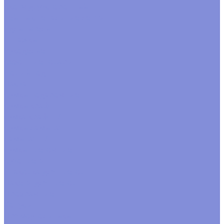
Скотч двухсторонний
Тейп и спецальные ленты
Удлинители
Шпажки
Рукоделие
Сезонные товары
Новый год
Пасха
Сумки подарочные
Сумки крафт
сумка крафт н/г
Сумки ламинат
ламинат Н/Г
сумки цветочные
Сухоцветы
Упаковка для цветов
Пакеты для цветов
Прозрачные
Конусы
Прямоугольники