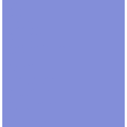
Контакты
Помощь
Покупки
Условия оплаты
Условия доставки
Помощь покупателю
Вопрос - ответ
Замачивание флористической пены
Производство
...
Каталог товаров
Инструменты
Инструменты флориста
Пистолеты клеевые
Искусственные цветы
Ветки, трава
Фрукты ,грибы декоративные
Головки цветов
Цветы
Каркасы флористические