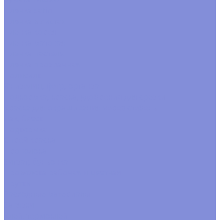
Пленка satin
Пленка в листах
Пленка корея
Пленка матовая
Пленка пастель
Пленка прозрачная
Полисилк
Флизелин, фетр, органза
Подкормка, краска, удобрения для срезки
Краска для окрашивания через стебель
Лак, блеск
Подкормка
Спрей краска
Проволока
Зигзаг, бульонка
Проволока рабочая и цветная
Прутки
Расходные материалы
Завязки
Клей, термоклей