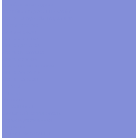
коробки новогодние
Коробки подарочные крафт
Ленты, шнуры, банты, шпагат
Банты готовые
Завязка рафия
Лента атласная
Лента джутовая
Лента на катушке
Лента органза
Лента полипропилен
Лента репсовая
Лента тканевая
Шнуры
Шпагат
Мешочки
Наполнитель
Бумажный наполнитель
Стружка деревянная
Открытки
Пакеты фасовочные