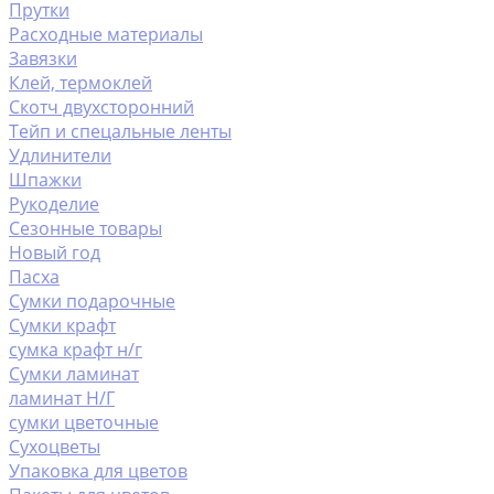
Прутки
Расходные материалы
Завязки
Клей, термоклей
Скотч двухсторонний
Тейп и спецальные ленты
Удлинители
Шпажки
Рукоделие
Сезонные товары
Новый год
Пасха
Сумки подарочные
Сумки крафт
сумка крафт н/г
Сумки ламинат
ламинат Н/Г
сумки цветочные
Сухоцветы
Упаковка для цветов