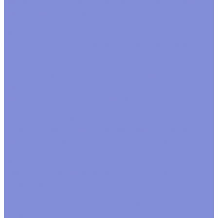
Пакеты Бопп с клапаном
Пакеты Бопп фасовочные
Пакеты для зелени
Пакеты с подвесом
Пена флористическая и сопутствующие товары
Пена для живых цветов
Пена для сухих и
искусственных цветов
Пена кирпич
Сопутствующие
товары
Пенопластовые заготовки, акриловые формы
Кольца
Конусы
Прочие формы
Формы из акрила
Шары
Пленка, бумага, упаковочный материал
Бумага в листах
Бумага гофрированная
Бумага жатая
Бумага крафт
Бумага тишью
Пленка satin
Пленка в
листах
Пленка корея
Пленка матовая
Пленка пастель
Пленка прозрачная
Полисилк
Флизелин, фетр,
органза
Подкормка, краска, удобрения для срезки
Краска для окрашивания через стебель
Лак, блеск
Подкормка
Спрей краска
Проволока
Зигзаг, бульонка
Проволока рабочая и цветная
Прутки