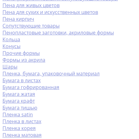
Пена для живых цветов
Пена для сухих и искусственных цветов
Пена кирпич
Сопутствующие товары
Пенопластовые заготовки, акриловые формы
Кольца
Конусы
Прочие формы
Формы из акрила
Шары
Пленка, бумага, упаковочный материал
Бумага в листах
Бумага гофрированная
Бумага жатая
Бумага крафт
Бумага тишью
Пленка satin
Пленка в листах
Пленка корея
Пленка матовая