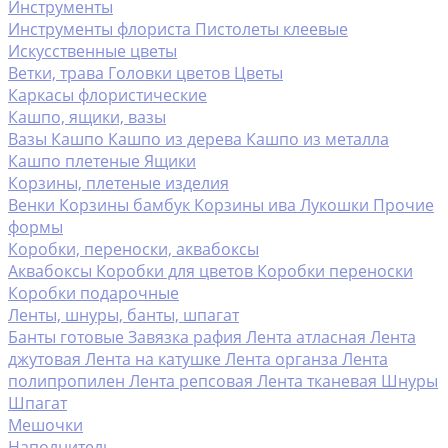
Инструменты
Инструменты флориста
Пистолеты клеевые
Искусственные цветы
Ветки, трава
Головки цветов
Цветы
Каркасы флористические
Кашпо, ящики, вазы
Вазы
Кашпо
Кашпо из дерева
Кашпо из металла
Кашпо плетеные
Ящики
Корзины, плетеные изделия
Венки
Корзины бамбук
Корзины ива
Лукошки
Прочие
формы
Коробки, переноски, аквабоксы
Аквабоксы
Коробки для цветов
Коробки переноски
Коробки подарочные
Ленты, шнуры, банты, шпагат
Банты готовые
Завязка рафия
Лента атласная
Лента
джутовая
Лента на катушке
Лента органза
Лента
полипропилен
Лента репсовая
Лента тканевая
Шнуры
Шпагат
Мешочки
Наполнитель