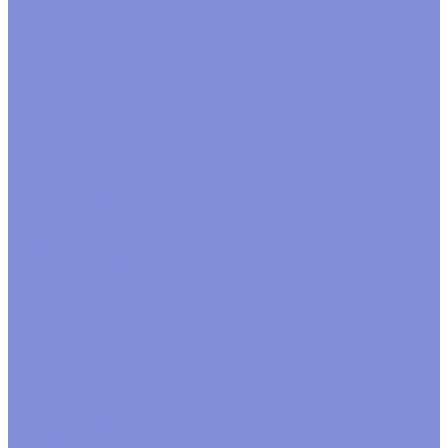
Кашпо, ящики, вазы
Вазы
Кашпо
Кашпо из дерева
Кашпо из металла
Кашпо плетеные
Ящики
Корзины, плетеные изделия
Венки
Корзины бамбук
Корзины ива
Лукошки
Прочие формы
Коробки, переноски, аквабоксы
Аквабоксы
Коробки для цветов
Коробки переноски
цветные
Коробки подарочные
коробки в форме сердца
коробки круглые