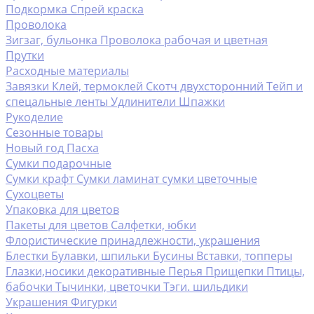
Подкормка
Спрей краска
Проволока
Зигзаг, бульонка
Проволока рабочая и цветная
Прутки
Расходные материалы
Завязки
Клей, термоклей
Скотч двухсторонний
Тейп и
спецальные ленты
Удлинители
Шпажки
Рукоделие
Сезонные товары
Новый год
Пасха
Сумки подарочные
Сумки крафт
Сумки ламинат
сумки цветочные
Сухоцветы
Упаковка для цветов
Пакеты для цветов
Салфетки, юбки
Флористические принадлежности, украшения
Блестки
Булавки, шпильки
Бусины
Вставки, топперы
Глазки,носики декоративные
Перья
Прищепки
Птицы,
бабочки
Тычинки, цветочки
Тэги. шильдики
Украшения
Фигурки