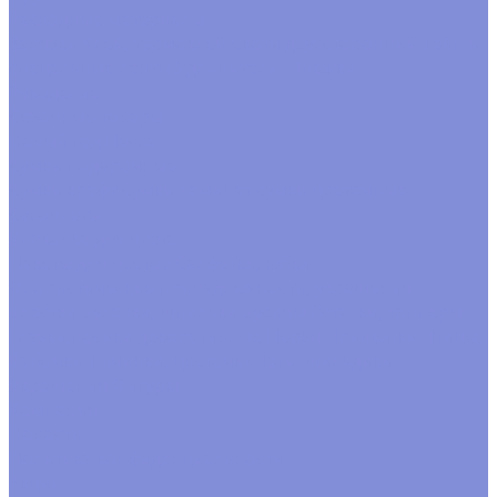
Расходные материалы
Завязки
Клей, термоклей
Скотч двухсторонний
Тейп и
спецальные ленты
Удлинители
Шпажки
Рукоделие
Сезонные товары
Новый год
Пасха
Сумки подарочные
Сумки крафт
Сумки ламинат
сумки цветочные
Сухоцветы
Упаковка для цветов
Пакеты для цветов
Салфетки, юбки
Флористические принадлежности, украшения
Блестки
Булавки, шпильки
Бусины
Вставки, топперы
Глазки,носики декоративные
Перья
Прищепки
Птицы,
бабочки
Тычинки, цветочки
Тэги. шильдики
Украшения
Фигурки
Компания
Новости
Политика конфиденциальности
Акции