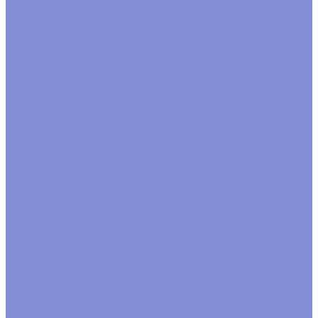
Пакеты Бопп с клапаном
Пакеты Бопп фасовочные
Пакеты для зелени
Пакеты с подвесом
Пена флористическая и сопутствующие товары
Пена для живых цветов
Пена для сухих и искусственных цветов
Пена кирпич
Сопутствующие товары
Пенопластовые заготовки, акриловые формы
Кольца
Конусы
Прочие формы
Формы из акрила
Шары
Пленка, бумага, упаковочный материал
Бумага в листах
Бумага гофрированная
Бумага жатая
Бумага крафт
Бумага тишью