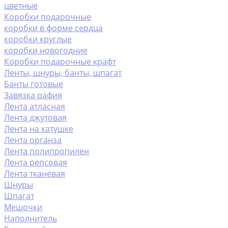
цветные
Коробки подарочные
коробки в форме сердца
коробки круглые
коробки новогодние
Коробки подарочные крафт
Ленты, шнуры, банты, шпагат
Банты готовые
Завязка рафия
Лента атласная
Лента джутовая
Лента на катушке
Лента органза
Лента полипропилен
Лента репсовая
Лента тканевая
Шнуры
Шпагат
Мешочки
Наполнитель