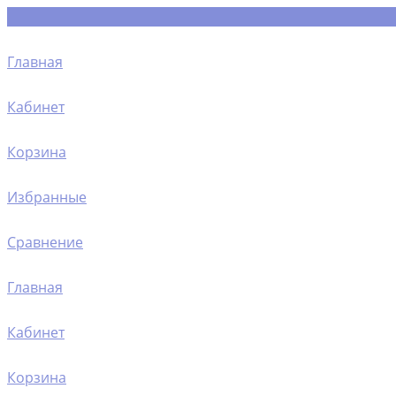
Главная
Кабинет
Корзина
Избранные
Сравнение
Главная
Кабинет
Корзина