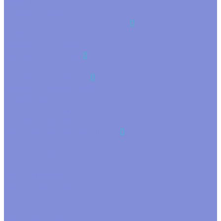
Лукошки
Прочие формы
Коробки, переноски, аквабоксы
Аквабоксы
Коробки для цветов
Коробки переноски
цветные
Коробки подарочные
коробки в форме сердца
коробки круглые
коробки новогодние
Коробки подарочные крафт
Ленты, шнуры, банты, шпагат
Банты готовые
Завязка рафия
Лента атласная
Лента джутовая
Лента на катушке
Лента органза
Лента полипропилен
Лента репсовая