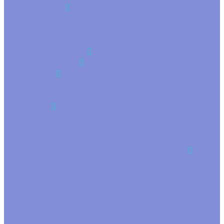
Сумки ламинат
ламинат Н/Г
сумки цветочные
Сухоцветы
Упаковка для цветов
Пакеты для цветов
Прозрачные
Конусы
Прямоугольники
С рисунком
Конусы
Прямоугольные
Салфетки, юбки
Флористические принадлежности, украшения
Блестки
Булавки, шпильки
Бусины
Вставки, топперы
Глазки,носики декоративные
Перья