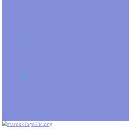
Прищепки
Птицы, бабочки
Тычинки, цветочки
Тэги. шильдики
Украшения
Фигурки
Компания
Новости
Политика конфиденциальности
Акции
Контакты
Помощь
Покупки
Условия оплаты
Условия доставки
Помощь покупателю
Вопрос - ответ
Замачивание флористической пены
Производство