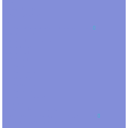
Конусы
Прочие формы
Формы из акрила
Шары
Пленка, бумага, упаковочный материал
Бумага в листах
Бумага гофрированная
Бумага жатая
Бумага крафт
Бумага тишью
Пленка satin
Пленка в листах
Пленка корея
Пленка матовая
Пленка пастель
Пленка прозрачная
Полисилк
Флизелин, фетр, органза
Подкормка, краска, удобрения для срезки
Краска для окрашивания через стебель