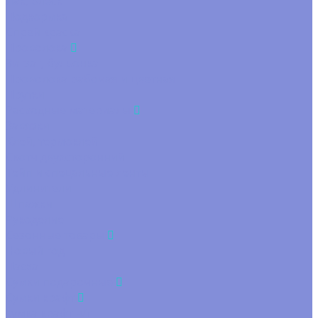
Лак, блеск
Подкормка
Спрей краска
Проволока
Зигзаг, бульонка
Проволока рабочая и цветная
Прутки
Расходные материалы
Завязки
Клей, термоклей
Скотч двухсторонний
Тейп и спецальные ленты
Удлинители
Шпажки
Рукоделие
Сезонные товары
Новый год
Пасха
Сумки подарочные
Сумки крафт
сумка крафт н/г