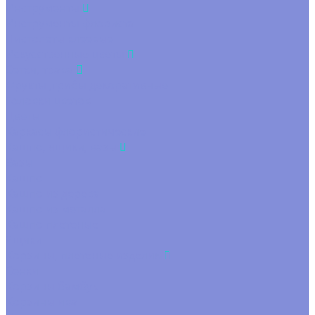
Инструменты
Инструменты флориста
Пистолеты клеевые
Искусственные цветы
Ветки, трава
Фрукты ,грибы декоративные
Головки цветов
Цветы
Каркасы флористические
Кашпо, ящики, вазы
Вазы
Кашпо
Кашпо из дерева
Кашпо из металла
Кашпо плетеные
Ящики
Корзины, плетеные изделия
Венки
Корзины бамбук
Корзины ива