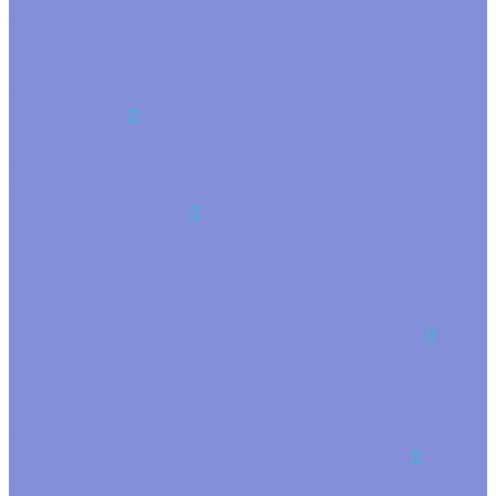
Лента тканевая
Шнуры
Шпагат
Мешочки
Наполнитель
Бумажный наполнитель
Стружка деревянная
Открытки
Пакеты фасовочные
Пакеты Бопп с клапаном
Пакеты Бопп фасовочные
Пакеты для зелени
Пакеты с подвесом
Пена флористическая и сопутствующие товары
Пена для живых цветов
Пена для сухих и искусственных цветов
Пена кирпич
Сопутствующие товары
Пенопластовые заготовки, акриловые формы
Кольца