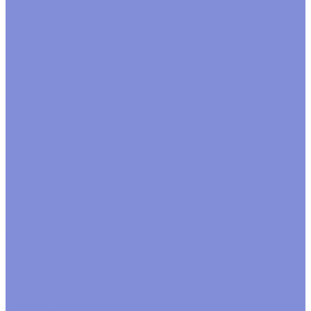
Контакты
Помощь
Покупки
Условия оплаты
Условия доставки
Помощь покупателю
Вопрос - ответ
Замачивание флористической пены
Производство
...
Каталог товаров
Инструменты
Инструменты флориста
Пистолеты клеевые
Искусственные цветы
Ветки, трава
Фрукты ,грибы декоративные
Головки цветов
Цветы
Каркасы флористические