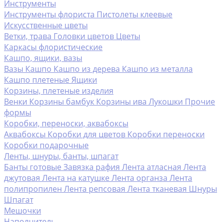
Инструменты
Инструменты флориста
Пистолеты клеевые
Искусственные цветы
Ветки, трава
Головки цветов
Цветы
Каркасы флористические
Кашпо, ящики, вазы
Вазы
Кашпо
Кашпо из дерева
Кашпо из металла
Кашпо плетеные
Ящики
Корзины, плетеные изделия
Венки
Корзины бамбук
Корзины ива
Лукошки
Прочие
формы
Коробки, переноски, аквабоксы
Аквабоксы
Коробки для цветов
Коробки переноски
Коробки подарочные
Ленты, шнуры, банты, шпагат
Банты готовые
Завязка рафия
Лента атласная
Лента
джутовая
Лента на катушке
Лента органза
Лента
полипропилен
Лента репсовая
Лента тканевая
Шнуры
Шпагат
Мешочки
Наполнитель