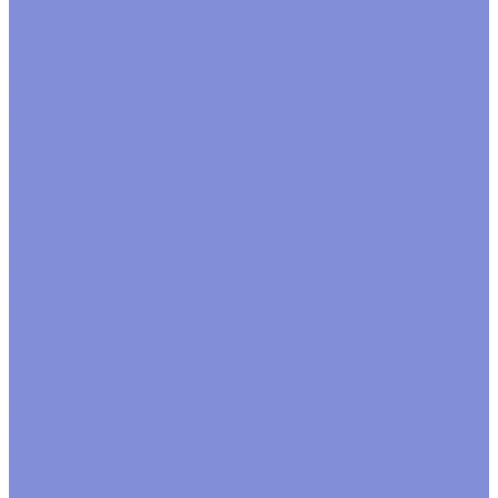
С рисунком
Конусы
Прямоугольные
Салфетки, юбки
Флористические принадлежности, украшения
Блестки
Булавки, шпильки
Бусины
Вставки, топперы
Глазки,носики декоративные
Перья
Прищепки
Птицы, бабочки
Тычинки, цветочки
Тэги. шильдики
Украшения
Фигурки
Компания
Новости
Политика конфиденциальности
Акции