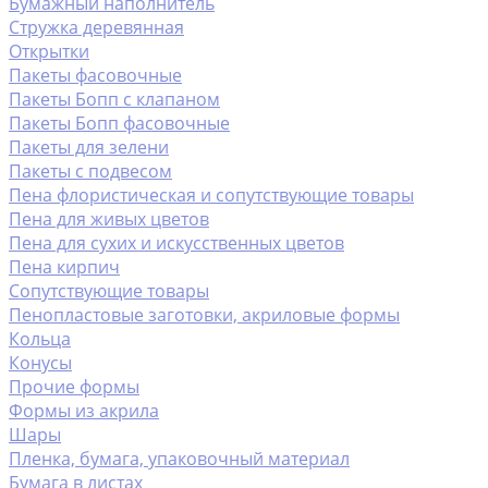
Бумажный наполнитель
Стружка деревянная
Открытки
Пакеты фасовочные
Пакеты Бопп с клапаном
Пакеты Бопп фасовочные
Пакеты для зелени
Пакеты с подвесом
Пена флористическая и сопутствующие товары
Пена для живых цветов
Пена для сухих и искусственных цветов
Пена кирпич
Сопутствующие товары
Пенопластовые заготовки, акриловые формы
Кольца
Конусы
Прочие формы
Формы из акрила
Шары
Пленка, бумага, упаковочный материал
Бумага в листах