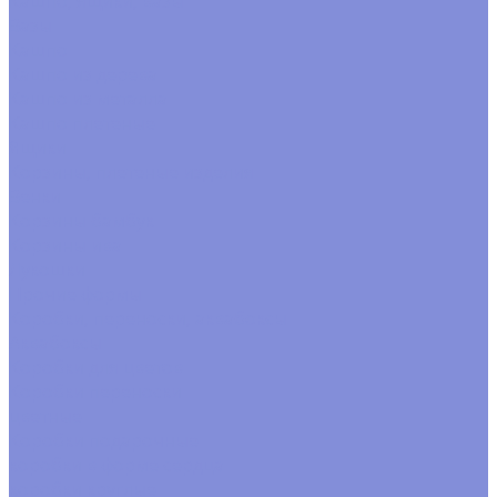
Кашпо, ящики, вазы
Вазы
Кашпо
Кашпо из дерева
Кашпо из металла
Кашпо плетеные
Ящики
Корзины, плетеные изделия
Венки
Корзины бамбук
Корзины ива
Лукошки
Прочие формы
Коробки, переноски, аквабоксы
Аквабоксы
Коробки для цветов
Коробки переноски
цветные
Коробки подарочные
коробки в форме сердца
коробки круглые