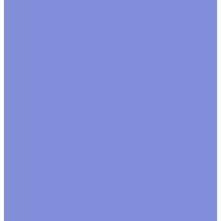
коробки новогодние
Коробки подарочные крафт
Ленты, шнуры, банты, шпагат
Банты готовые
Завязка рафия
Лента атласная
Лента джутовая
Лента на катушке
Лента органза
Лента полипропилен
Лента репсовая
Лента тканевая
Шнуры
Шпагат
Мешочки
Наполнитель
Бумажный наполнитель
Стружка деревянная
Открытки
Пакеты фасовочные