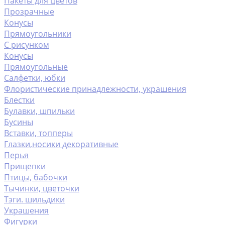
Пакеты для цветов
Прозрачные
Конусы
Прямоугольники
С рисунком
Конусы
Прямоугольные
Салфетки, юбки
Флористические принадлежности, украшения
Блестки
Булавки, шпильки
Бусины
Вставки, топперы
Глазки,носики декоративные
Перья
Прищепки
Птицы, бабочки
Тычинки, цветочки
Тэги. шильдики
Украшения
Фигурки