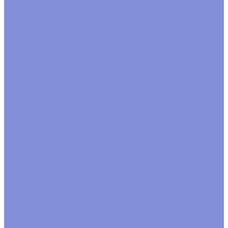
Пакеты Бопп с клапаном
Пакеты Бопп фасовочные
Пакеты для зелени
Пакеты с подвесом
Пена флористическая и сопутствующие товары
Пена для живых цветов
Пена для сухих и искусственных цветов
Пена кирпич
Сопутствующие товары
Пенопластовые заготовки, акриловые формы
Кольца
Конусы
Прочие формы
Формы из акрила
Шары
Пленка, бумага, упаковочный материал
Бумага в листах
Бумага гофрированная
Бумага жатая
Бумага крафт
Бумага тишью