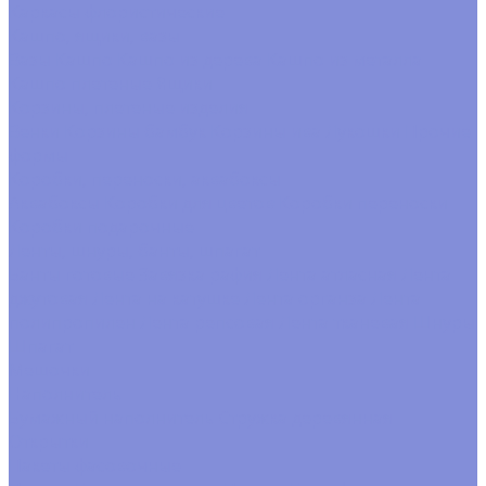
Каркасы флористические
Кашпо, ящики, вазы
Вазы
Кашпо
Кашпо из дерева
Кашпо из металла
Кашпо плетеные
Ящики
Корзины, плетеные изделия
Венки
Корзины бамбук
Корзины ива
Лукошки
Прочие
формы
Коробки, переноски, аквабоксы
Аквабоксы
Коробки для цветов
Коробки переноски
Коробки подарочные
Ленты, шнуры, банты, шпагат
Банты готовые
Завязка рафия
Лента атласная
Лента
джутовая
Лента на катушке
Лента органза
Лента
полипропилен
Лента репсовая
Лента тканевая
Шнуры
Шпагат
Мешочки
Наполнитель
Бумажный наполнитель
Стружка деревянная
Открытки
Пакеты фасовочные