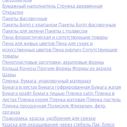
Бумажный наполнитель
Стружка деревянная
Открытки
Пакеты фасовочные
Пакеты Бопп с клапаном
Пакеты Бопп фасовочные
Пакеты для зелени
Пакеты с подвесом
Пена флористическая и сопутствующие товары
Пена для живых цветов
Пена для сухих и
искусственных цветов
Пена кирпич
Сопутствующие
товары
Пенопластовые заготовки, акриловые формы
Кольца
Конусы
Прочие формы
Формы из акрила
Шары
Пленка, бумага, упаковочный материал
Бумага в листах
Бумага гофрированная
Бумага жатая
Бумага крафт
Бумага тишью
Пленка satin
Пленка в
листах
Пленка корея
Пленка матовая
Пленка пастель
Пленка прозрачная
Полисилк
Флизелин, фетр,
органза
Подкормка, краска, удобрения для срезки
Краска для окрашивания через стебель
Лак, блеск