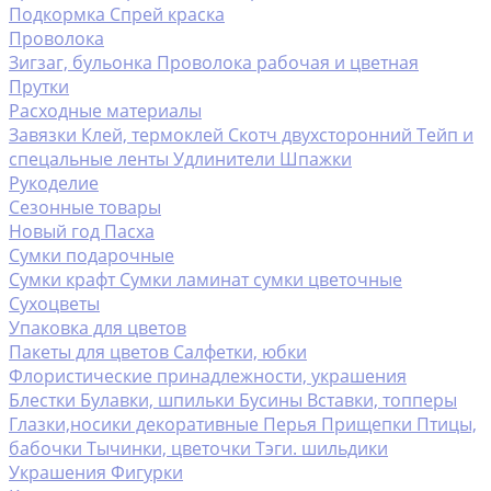
Подкормка
Спрей краска
Проволока
Зигзаг, бульонка
Проволока рабочая и цветная
Прутки
Расходные материалы
Завязки
Клей, термоклей
Скотч двухсторонний
Тейп и
спецальные ленты
Удлинители
Шпажки
Рукоделие
Сезонные товары
Новый год
Пасха
Сумки подарочные
Сумки крафт
Сумки ламинат
сумки цветочные
Сухоцветы
Упаковка для цветов
Пакеты для цветов
Салфетки, юбки
Флористические принадлежности, украшения
Блестки
Булавки, шпильки
Бусины
Вставки, топперы
Глазки,носики декоративные
Перья
Прищепки
Птицы,
бабочки
Тычинки, цветочки
Тэги. шильдики
Украшения
Фигурки