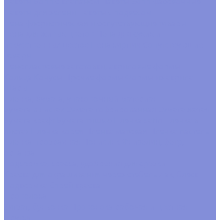
Пакеты Бопп с клапаном
Пакеты Бопп фасовочные
Пакеты для зелени
Пакеты с подвесом
Пена флористическая и сопутствующие товары
Пена для живых цветов
Пена для сухих и
искусственных цветов
Пена кирпич
Сопутствующие
товары
Пенопластовые заготовки, акриловые формы
Кольца
Конусы
Прочие формы
Формы из акрила
Шары
Пленка, бумага, упаковочный материал
Бумага в листах
Бумага гофрированная
Бумага жатая
Бумага крафт
Бумага тишью
Пленка satin
Пленка в
листах
Пленка корея
Пленка матовая
Пленка пастель
Пленка прозрачная
Полисилк
Флизелин, фетр,
органза
Подкормка, краска, удобрения для срезки
Краска для окрашивания через стебель
Лак, блеск
Подкормка
Спрей краска
Проволока
Зигзаг, бульонка
Проволока рабочая и цветная
Прутки