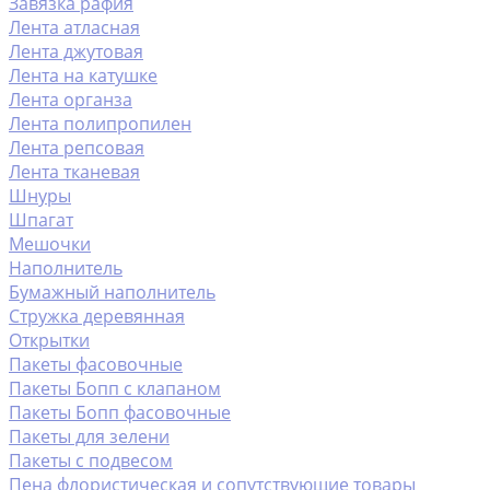
Завязка рафия
Лента атласная
Лента джутовая
Лента на катушке
Лента органза
Лента полипропилен
Лента репсовая
Лента тканевая
Шнуры
Шпагат
Мешочки
Наполнитель
Бумажный наполнитель
Стружка деревянная
Открытки
Пакеты фасовочные
Пакеты Бопп с клапаном
Пакеты Бопп фасовочные
Пакеты для зелени
Пакеты с подвесом
Пена флористическая и сопутствующие товары