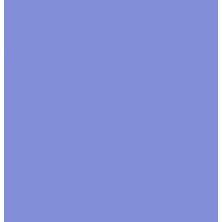
Скотч двухсторонний
Тейп и спецальные ленты
Удлинители
Шпажки
Рукоделие
Сезонные товары
Новый год
Пасха
Сумки подарочные
Сумки крафт
сумка крафт н/г
Сумки ламинат
ламинат Н/Г
сумки цветочные
Сухоцветы
Упаковка для цветов
Пакеты для цветов
Прозрачные
Конусы
Прямоугольники