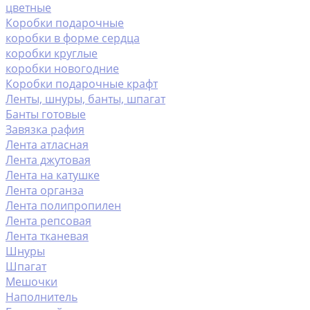
цветные
Коробки подарочные
коробки в форме сердца
коробки круглые
коробки новогодние
Коробки подарочные крафт
Ленты, шнуры, банты, шпагат
Банты готовые
Завязка рафия
Лента атласная
Лента джутовая
Лента на катушке
Лента органза
Лента полипропилен
Лента репсовая
Лента тканевая
Шнуры
Шпагат
Мешочки
Наполнитель