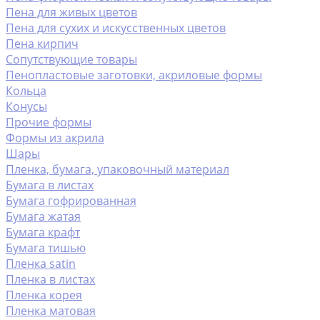
Пена для живых цветов
Пена для сухих и искусственных цветов
Пена кирпич
Сопутствующие товары
Пенопластовые заготовки, акриловые формы
Кольца
Конусы
Прочие формы
Формы из акрила
Шары
Пленка, бумага, упаковочный материал
Бумага в листах
Бумага гофрированная
Бумага жатая
Бумага крафт
Бумага тишью
Пленка satin
Пленка в листах
Пленка корея
Пленка матовая