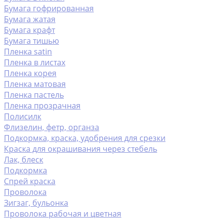
Бумага гофрированная
Бумага жатая
Бумага крафт
Бумага тишью
Пленка satin
Пленка в листах
Пленка корея
Пленка матовая
Пленка пастель
Пленка прозрачная
Полисилк
Флизелин, фетр, органза
Подкормка, краска, удобрения для срезки
Краска для окрашивания через стебель
Лак, блеск
Подкормка
Спрей краска
Проволока
Зигзаг, бульонка
Проволока рабочая и цветная