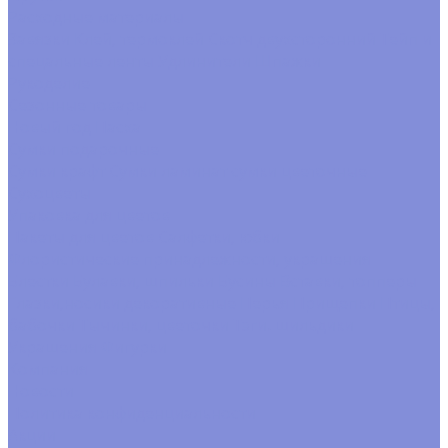
Расходные материалы
Завязки
Клей, термоклей
Скотч двухсторонний
Тейп и
спецальные ленты
Удлинители
Шпажки
Рукоделие
Сезонные товары
Новый год
Пасха
Сумки подарочные
Сумки крафт
Сумки ламинат
сумки цветочные
Сухоцветы
Упаковка для цветов
Пакеты для цветов
Салфетки, юбки
Флористические принадлежности, украшения
Блестки
Булавки, шпильки
Бусины
Вставки, топперы
Глазки,носики декоративные
Перья
Прищепки
Птицы,
бабочки
Тычинки, цветочки
Тэги. шильдики
Украшения
Фигурки
Компания
Новости
Политика конфиденциальности
Акции