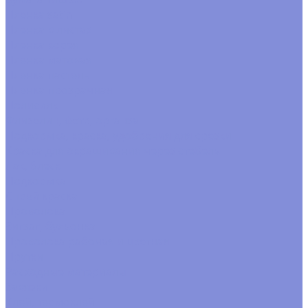
Пленка satin
Пленка в листах
Пленка корея
Пленка матовая
Пленка пастель
Пленка прозрачная
Полисилк
Флизелин, фетр, органза
Подкормка, краска, удобрения для срезки
Краска для окрашивания через стебель
Лак, блеск
Подкормка
Спрей краска
Проволока
Зигзаг, бульонка
Проволока рабочая и цветная
Прутки
Расходные материалы
Завязки
Клей, термоклей