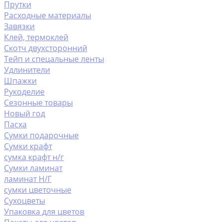
Прутки
Расходные материалы
Завязки
Клей, термоклей
Скотч двухсторонний
Тейп и спецальные ленты
Удлинители
Шпажки
Рукоделие
Сезонные товары
Новый год
Пасха
Сумки подарочные
Сумки крафт
сумка крафт н/г
Сумки ламинат
ламинат Н/Г
сумки цветочные
Сухоцветы
Упаковка для цветов