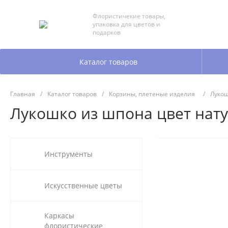
Флористичекие товары,
упаковка для цветов и
подарков
Каталог товаров
Главная
/
Каталог товаров
/
Корзины, плетеные изделия
/
Луко
Лукошко из шпона цвет натур
Инструменты
Искусственные цветы
Каркасы
флористические