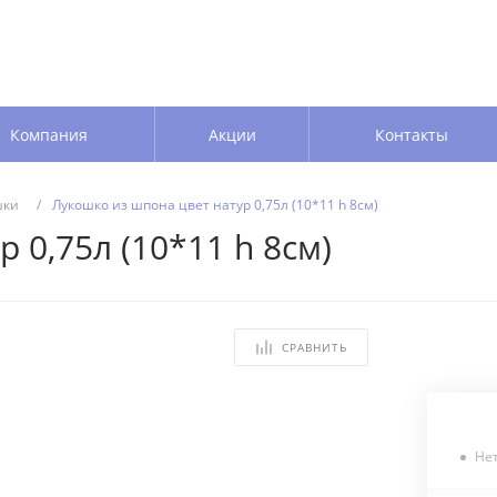
Компания
Акции
Контакты
шки
/
Лукошко из шпона цвет натур 0,75л (10*11 h 8см)
 0,75л (10*11 h 8см)
СРАВНИТЬ
Не