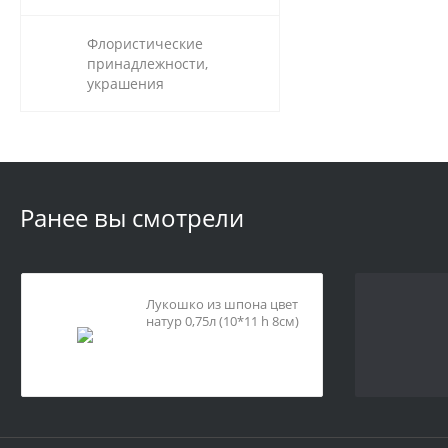
Флористические
принадлежности,
украшения
Ранее вы смотрели
Лукошко из шпона цвет
натур 0,75л (10*11 h 8см)