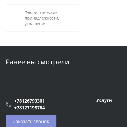
Флористические
принадлежности,
украшения
Ранее вы смотрели
Услуги
+78126793301
+78127198764
Заказать звонок