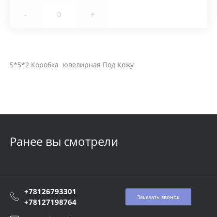
-
+
5*5*2 Коробка ювелирная Под Кожу
Ранее вы смотрели
+78126793301
Заказать звонок
+78127198764