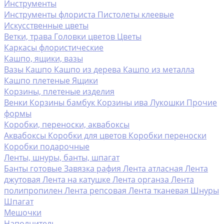
Инструменты
Инструменты флориста
Пистолеты клеевые
Искусственные цветы
Ветки, трава
Головки цветов
Цветы
Каркасы флористические
Кашпо, ящики, вазы
Вазы
Кашпо
Кашпо из дерева
Кашпо из металла
Кашпо плетеные
Ящики
Корзины, плетеные изделия
Венки
Корзины бамбук
Корзины ива
Лукошки
Прочие
формы
Коробки, переноски, аквабоксы
Аквабоксы
Коробки для цветов
Коробки переноски
Коробки подарочные
Ленты, шнуры, банты, шпагат
Банты готовые
Завязка рафия
Лента атласная
Лента
джутовая
Лента на катушке
Лента органза
Лента
полипропилен
Лента репсовая
Лента тканевая
Шнуры
Шпагат
Мешочки
Наполнитель