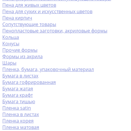
Пена для живых цветов
Пена для сухих и искусственных цветов
Пена кирпич
Сопутствующие товары
Пенопластовые заготовки, акриловые формы
Кольца
Конусы
Прочие формы
Формы из акрила
Шары
Пленка, бумага, упаковочный материал
Бумага в листах
Бумага гофрированная
Бумага жатая
Бумага крафт
Бумага тишью
Пленка satin
Пленка в листах
Пленка корея
Пленка матовая