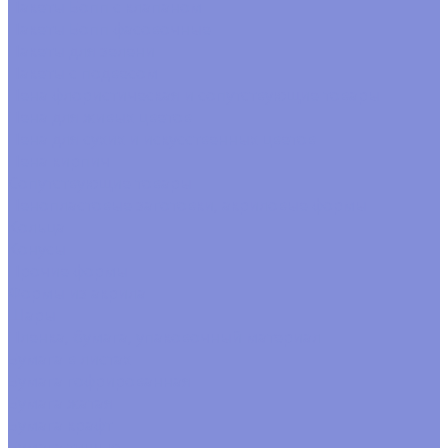
Пакеты Бопп с клапаном
Пакеты Бопп фасовочные
Пакеты для зелени
Пакеты с подвесом
Пена флористическая и сопутствующие товары
Пена для живых цветов
Пена для сухих и искусственных цветов
Пена кирпич
Сопутствующие товары
Пенопластовые заготовки, акриловые формы
Кольца
Конусы
Прочие формы
Формы из акрила
Шары
Пленка, бумага, упаковочный материал
Бумага в листах
Бумага гофрированная
Бумага жатая
Бумага крафт
Бумага тишью