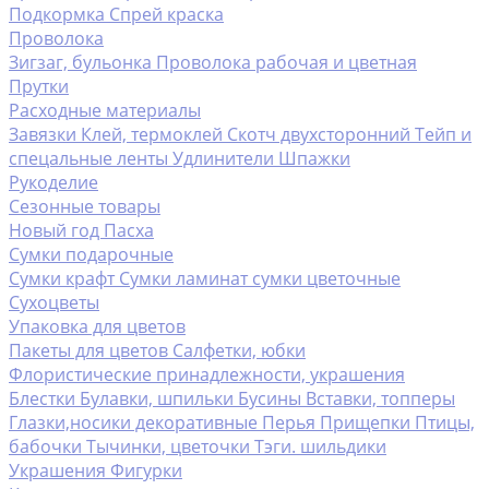
Подкормка
Спрей краска
Проволока
Зигзаг, бульонка
Проволока рабочая и цветная
Прутки
Расходные материалы
Завязки
Клей, термоклей
Скотч двухсторонний
Тейп и
спецальные ленты
Удлинители
Шпажки
Рукоделие
Сезонные товары
Новый год
Пасха
Сумки подарочные
Сумки крафт
Сумки ламинат
сумки цветочные
Сухоцветы
Упаковка для цветов
Пакеты для цветов
Салфетки, юбки
Флористические принадлежности, украшения
Блестки
Булавки, шпильки
Бусины
Вставки, топперы
Глазки,носики декоративные
Перья
Прищепки
Птицы,
бабочки
Тычинки, цветочки
Тэги. шильдики
Украшения
Фигурки