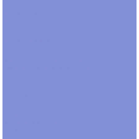
Пленка satin
Пленка в листах
Пленка корея
Пленка матовая
Пленка пастель
Пленка прозрачная
Полисилк
Флизелин, фетр, органза
Подкормка, краска, удобрения для срезки
Краска для окрашивания через стебель
Лак, блеск
Подкормка
Спрей краска
Проволока
Зигзаг, бульонка
Проволока рабочая и цветная
Прутки
Расходные материалы
Завязки
Клей, термоклей