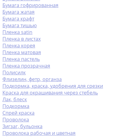
Бумага гофрированная
Бумага жатая
Бумага крафт
Бумага тишью
Пленка satin
Пленка в листах
Пленка корея
Пленка матовая
Пленка пастель
Пленка прозрачная
Полисилк
Флизелин, фетр, органза
Подкормка, краска, удобрения для срезки
Краска для окрашивания через стебель
Лак, блеск
Подкормка
Спрей краска
Проволока
Зигзаг, бульонка
Проволока рабочая и цветная