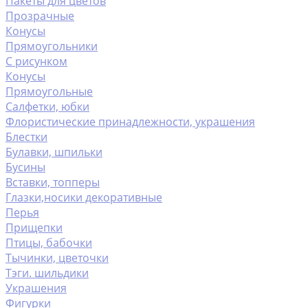
Пакеты для цветов
Прозрачные
Конусы
Прямоугольники
С рисунком
Конусы
Прямоугольные
Салфетки, юбки
Флористические принадлежности, украшения
Блестки
Булавки, шпильки
Бусины
Вставки, топперы
Глазки,носики декоративные
Перья
Прищепки
Птицы, бабочки
Тычинки, цветочки
Тэги. шильдики
Украшения
Фигурки