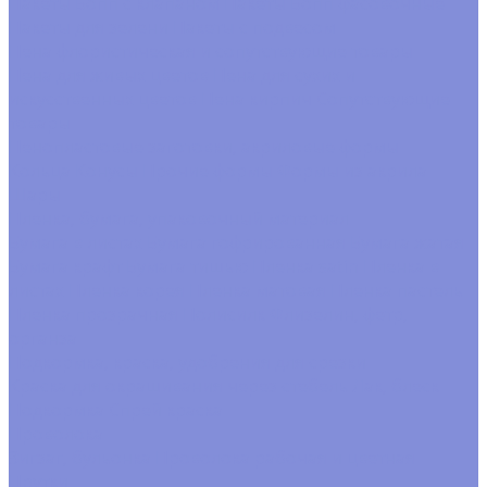
Пакеты Бопп с клапаном
Пакеты Бопп фасовочные
Пакеты для зелени
Пакеты с подвесом
Пена флористическая и сопутствующие товары
Пена для живых цветов
Пена для сухих и
искусственных цветов
Пена кирпич
Сопутствующие
товары
Пенопластовые заготовки, акриловые формы
Кольца
Конусы
Прочие формы
Формы из акрила
Шары
Пленка, бумага, упаковочный материал
Бумага в листах
Бумага гофрированная
Бумага жатая
Бумага крафт
Бумага тишью
Пленка satin
Пленка в
листах
Пленка корея
Пленка матовая
Пленка пастель
Пленка прозрачная
Полисилк
Флизелин, фетр,
органза
Подкормка, краска, удобрения для срезки
Краска для окрашивания через стебель
Лак, блеск
Подкормка
Спрей краска
Проволока
Зигзаг, бульонка
Проволока рабочая и цветная
Прутки