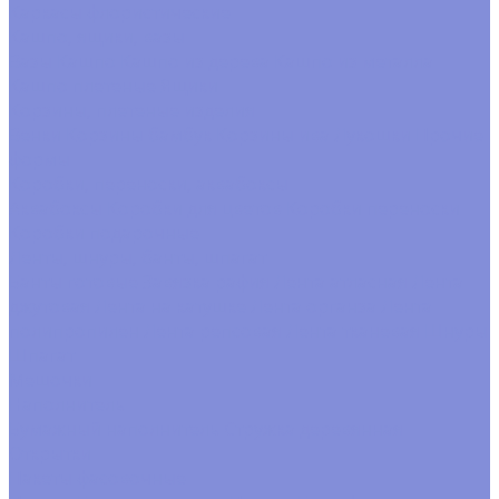
Каркасы флористические
Кашпо, ящики, вазы
Вазы
Кашпо
Кашпо из дерева
Кашпо из металла
Кашпо плетеные
Ящики
Корзины, плетеные изделия
Венки
Корзины бамбук
Корзины ива
Лукошки
Прочие
формы
Коробки, переноски, аквабоксы
Аквабоксы
Коробки для цветов
Коробки переноски
Коробки подарочные
Ленты, шнуры, банты, шпагат
Банты готовые
Завязка рафия
Лента атласная
Лента
джутовая
Лента на катушке
Лента органза
Лента
полипропилен
Лента репсовая
Лента тканевая
Шнуры
Шпагат
Мешочки
Наполнитель
Бумажный наполнитель
Стружка деревянная
Открытки
Пакеты фасовочные