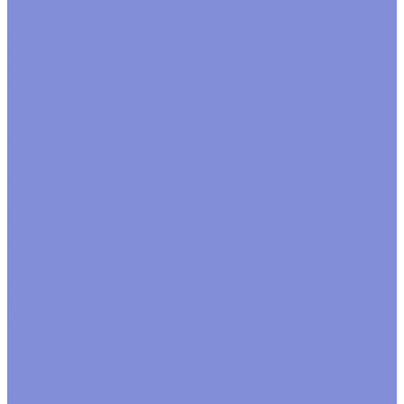
коробки новогодние
Коробки подарочные крафт
Ленты, шнуры, банты, шпагат
Банты готовые
Завязка рафия
Лента атласная
Лента джутовая
Лента на катушке
Лента органза
Лента полипропилен
Лента репсовая
Лента тканевая
Шнуры
Шпагат
Мешочки
Наполнитель
Бумажный наполнитель
Стружка деревянная
Открытки
Пакеты фасовочные