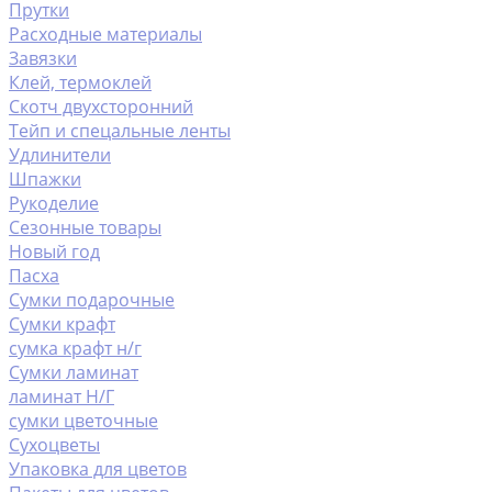
Прутки
Расходные материалы
Завязки
Клей, термоклей
Скотч двухсторонний
Тейп и спецальные ленты
Удлинители
Шпажки
Рукоделие
Сезонные товары
Новый год
Пасха
Сумки подарочные
Сумки крафт
сумка крафт н/г
Сумки ламинат
ламинат Н/Г
сумки цветочные
Сухоцветы
Упаковка для цветов