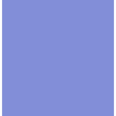
Скотч двухсторонний
Тейп и спецальные ленты
Удлинители
Шпажки
Рукоделие
Сезонные товары
Новый год
Пасха
Сумки подарочные
Сумки крафт
сумка крафт н/г
Сумки ламинат
ламинат Н/Г
сумки цветочные
Сухоцветы
Упаковка для цветов
Пакеты для цветов
Прозрачные
Конусы
Прямоугольники