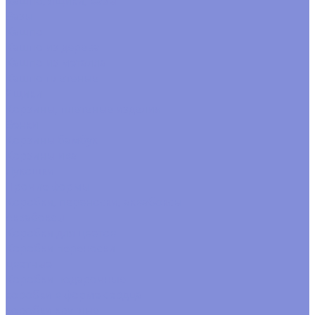
Кашпо, ящики, вазы
Вазы
Кашпо
Кашпо из дерева
Кашпо из металла
Кашпо плетеные
Ящики
Корзины, плетеные изделия
Венки
Корзины бамбук
Корзины ива
Лукошки
Прочие формы
Коробки, переноски, аквабоксы
Аквабоксы
Коробки для цветов
Коробки переноски
цветные
Коробки подарочные
коробки в форме сердца
коробки круглые