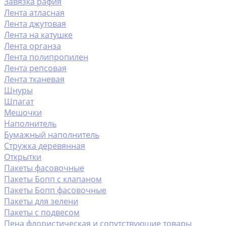
Завязка рафия
Лента атласная
Лента джутовая
Лента на катушке
Лента органза
Лента полипропилен
Лента репсовая
Лента тканевая
Шнуры
Шпагат
Мешочки
Наполнитель
Бумажный наполнитель
Стружка деревянная
Открытки
Пакеты фасовочные
Пакеты Бопп с клапаном
Пакеты Бопп фасовочные
Пакеты для зелени
Пакеты с подвесом
Пена флористическая и сопутствующие товары