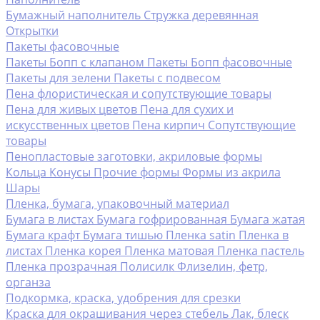
Бумажный наполнитель
Стружка деревянная
Открытки
Пакеты фасовочные
Пакеты Бопп с клапаном
Пакеты Бопп фасовочные
Пакеты для зелени
Пакеты с подвесом
Пена флористическая и сопутствующие товары
Пена для живых цветов
Пена для сухих и
искусственных цветов
Пена кирпич
Сопутствующие
товары
Пенопластовые заготовки, акриловые формы
Кольца
Конусы
Прочие формы
Формы из акрила
Шары
Пленка, бумага, упаковочный материал
Бумага в листах
Бумага гофрированная
Бумага жатая
Бумага крафт
Бумага тишью
Пленка satin
Пленка в
листах
Пленка корея
Пленка матовая
Пленка пастель
Пленка прозрачная
Полисилк
Флизелин, фетр,
органза
Подкормка, краска, удобрения для срезки
Краска для окрашивания через стебель
Лак, блеск