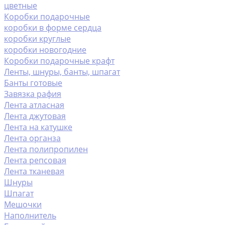
цветные
Коробки подарочные
коробки в форме сердца
коробки круглые
коробки новогодние
Коробки подарочные крафт
Ленты, шнуры, банты, шпагат
Банты готовые
Завязка рафия
Лента атласная
Лента джутовая
Лента на катушке
Лента органза
Лента полипропилен
Лента репсовая
Лента тканевая
Шнуры
Шпагат
Мешочки
Наполнитель