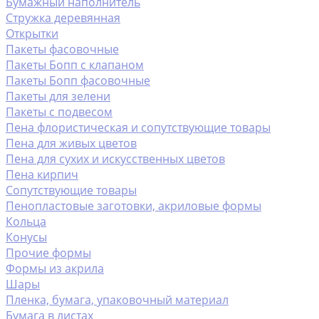
Бумажный наполнитель
Стружка деревянная
Открытки
Пакеты фасовочные
Пакеты Бопп с клапаном
Пакеты Бопп фасовочные
Пакеты для зелени
Пакеты с подвесом
Пена флористическая и сопутствующие товары
Пена для живых цветов
Пена для сухих и искусственных цветов
Пена кирпич
Сопутствующие товары
Пенопластовые заготовки, акриловые формы
Кольца
Конусы
Прочие формы
Формы из акрила
Шары
Пленка, бумага, упаковочный материал
Бумага в листах