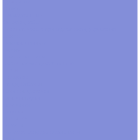
С рисунком
Конусы
Прямоугольные
Салфетки, юбки
Флористические принадлежности, украшения
Блестки
Булавки, шпильки
Бусины
Вставки, топперы
Глазки,носики декоративные
Перья
Прищепки
Птицы, бабочки
Тычинки, цветочки
Тэги. шильдики
Украшения
Фигурки
Компания
Новости
Политика конфиденциальности
Акции