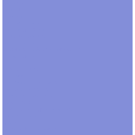
Контакты
Помощь
Покупки
Условия оплаты
Условия доставки
Помощь покупателю
Вопрос - ответ
Замачивание флористической пены
Производство
...
Каталог товаров
Инструменты
Инструменты флориста
Пистолеты клеевые
Искусственные цветы
Ветки, трава
Фрукты ,грибы декоративные
Головки цветов
Цветы
Каркасы флористические