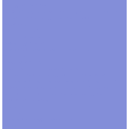
Расходные материалы
Завязки
Клей, термоклей
Скотч двухсторонний
Тейп и
спецальные ленты
Удлинители
Шпажки
Рукоделие
Сезонные товары
Новый год
Пасха
Сумки подарочные
Сумки крафт
Сумки ламинат
сумки цветочные
Сухоцветы
Упаковка для цветов
Пакеты для цветов
Салфетки, юбки
Флористические принадлежности, украшения
Блестки
Булавки, шпильки
Бусины
Вставки, топперы
Глазки,носики декоративные
Перья
Прищепки
Птицы,
бабочки
Тычинки, цветочки
Тэги. шильдики
Украшения
Фигурки
Компания
Новости
Политика конфиденциальности
Акции